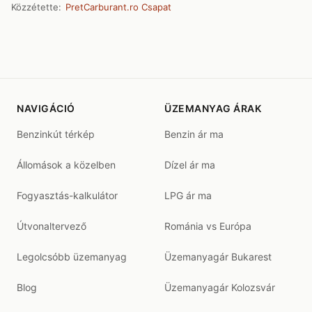
Közzétette:
PretCarburant.ro Csapat
NAVIGÁCIÓ
ÜZEMANYAG ÁRAK
Benzinkút térkép
Benzin ár ma
Állomások a közelben
Dízel ár ma
Fogyasztás-kalkulátor
LPG ár ma
Útvonaltervező
Románia vs Európa
Legolcsóbb üzemanyag
Üzemanyagár Bukarest
Blog
Üzemanyagár Kolozsvár