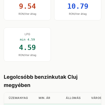
9.54
10.79
RON/liter átlag
RON/liter átlag
LPG
min 4.59
4.59
RON/liter átlag
Legolcsóbb benzinkutak Cluj
megyében
ÜZEMANYAG
MIN. ÁR
ÁLLOMÁS
VÁROS