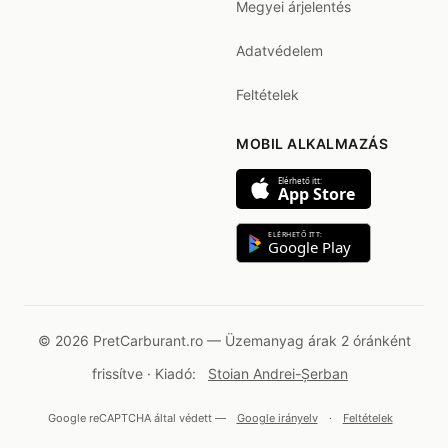
Megyei árjelentés
Adatvédelem
Feltételek
MOBIL ALKALMAZÁS
Elérhető itt:
App Store
ELÉRHETŐ ITT:
Google Play
© 2026 PretCarburant.ro — Üzemanyag árak 2 óránként
frissítve · Kiadó:
Stoian Andrei-Șerban
Google reCAPTCHA által védett —
Google irányelv
·
Feltételek