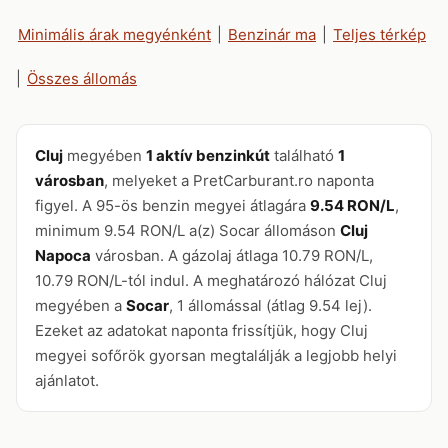
Minimális árak megyénként
|
Benzinár ma
|
Teljes térkép
|
Összes állomás
Cluj
megyében
1 aktív benzinkút
található
1
városban
, melyeket a PretCarburant.ro naponta
figyel. A 95-ös benzin megyei átlagára
9.54 RON/L
,
minimum 9.54 RON/L a(z) Socar állomáson
Cluj
Napoca
városban. A gázolaj átlaga 10.79 RON/L,
10.79 RON/L-tól indul. A meghatározó hálózat Cluj
megyében a
Socar
, 1 állomással (átlag 9.54 lej).
Ezeket az adatokat naponta frissítjük, hogy Cluj
megyei sofőrök gyorsan megtalálják a legjobb helyi
ajánlatot.