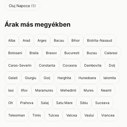
Cluj Napoca
(5)
Árak más megyékben
Alba
Arad
Arges
Bacau
Bihor
Bistrita-Nasaud
Botosani
Braila
Brasov
Bucuresti
Buzau
Calarasi
Caras-Severin
Constanta
Covasna
Dambovita
Dolj
Galati
Giurgiu
Gorj
Harghita
Hunedoara
Ialomita
Iasi
Ilfov
Maramures
Mehedinti
Mures
Neamt
Olt
Prahova
Salaj
Satu Mare
Sibiu
Suceava
Teleorman
Timis
Tulcea
Valcea
Vaslui
Vrancea