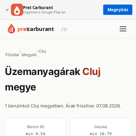
Pret Carburant
×
Megnyitás
Ingyenes a Google Play-en
›
›
Cluj
Főoldal
Megyék
Üzemanyagárak
Cluj
megye
1 benzinkút Cluj megyében. Árak frissítve: 07.08.2026.
Benzin 95
Gázolaj
min 9.54
min 10.79