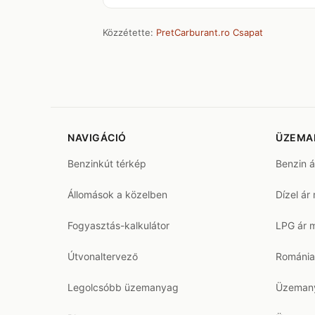
Közzétette:
PretCarburant.ro Csapat
NAVIGÁCIÓ
ÜZEMA
Benzinkút térkép
Benzin 
Állomások a közelben
Dízel ár
Fogyasztás-kalkulátor
LPG ár 
Útvonaltervező
Románia
Legolcsóbb üzemanyag
Üzemany