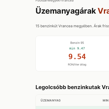
Főoldal
›
Megyék
›
Vrancea
Üzemanyagárak
Vr
15 benzinkút Vrancea megyében. Árak friss
Benzin 95
min 9.47
9.54
RON/liter átlag
Legolcsóbb benzinkutak V
ÜZEMANYAG
MIN