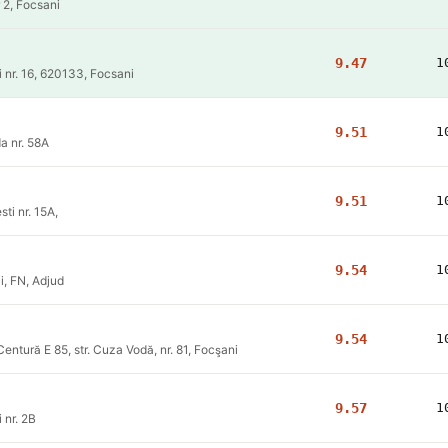
 2, Focsani
9.47
1
i nr. 16, 620133, Focsani
9.51
1
a nr. 58A
9.51
1
ti nr. 15A,
9.54
1
i, FN, Adjud
9.54
1
ntură E 85, str. Cuza Vodă, nr. 81, Focşani
9.57
1
i nr. 2B