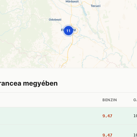
11
Vrancea megyében
BENZIN
G
9.47
1
9.47
1