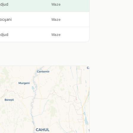
djud
Waze
ocşani
Waze
djud
Waze