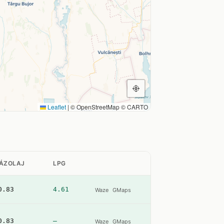
Leaflet
|
© OpenStreetMap © CARTO
ÁZOLAJ
LPG
0.83
4.61
Waze
GMaps
0.83
—
Waze
GMaps