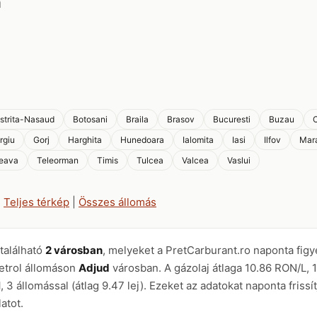
n
istrita-Nasaud
Botosani
Braila
Brasov
Bucuresti
Buzau
C
rgiu
Gorj
Harghita
Hunedoara
Ialomita
Iasi
Ilfov
Mar
eava
Teleorman
Timis
Tulcea
Valcea
Vaslui
|
Teljes térkép
|
Összes állomás
található
2 városban
, melyeket a PretCarburant.ro naponta fig
etrol állomáson
Adjud
városban. A gázolaj átlaga 10.86 RON/L, 
l
, 3 állomással (átlag 9.47 lej). Ezeket az adatokat naponta fris
atot.