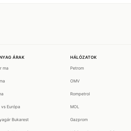
NYAG ÁRAK
HÁLÓZATOK
ár ma
Petrom
 ma
OMV
ma
Rompetrol
 vs Európa
MOL
agár Bukarest
Gazprom