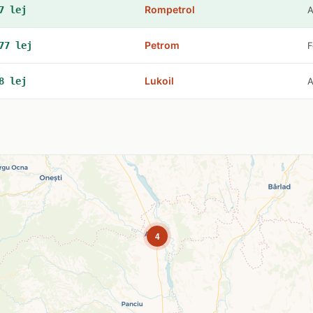
Rompetrol
7 lej
A
Petrom
77 lej
F
Lukoil
8 lej
A
4