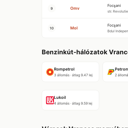
Focşani
Omv
9
str. Revolutie
Focşani
Mol
10
Bdul Indepen
Benzinkút-hálózatok Vran
Rompetrol
Petro
3 állomás · átlag 9.47 lej
2 állomás
Lukoil
4 állomás · átlag 9.59 lej