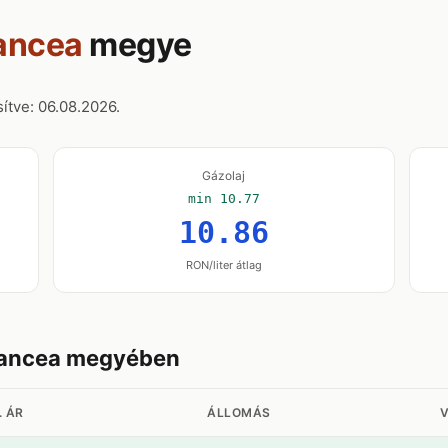
ancea
megye
ítve: 06.08.2026.
Gázolaj
min 10.77
10.86
RON/liter átlag
rancea megyében
. ÁR
ÁLLOMÁS