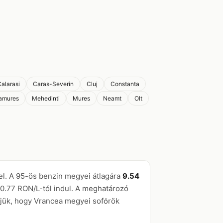
alarasi
Caras-Severin
Cluj
Constanta
amures
Mehedinti
Mures
Neamt
Olt
yel. A 95-ös benzin megyei átlagára
9.54
10.77 RON/L-tól indul. A meghatározó
sítjük, hogy Vrancea megyei sofőrök