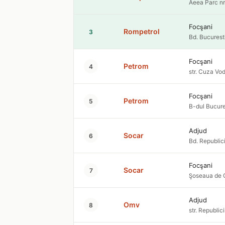
Aeea Parc nr
Focşani
Rompetrol
3
Bd. Bucurest
Focşani
Petrom
4
str. Cuza Vod
Focşani
Petrom
5
B-dul Bucures
Adjud
Socar
6
Bd. Republici
Focşani
Socar
7
Şoseaua de Ce
Adjud
Omv
8
str. Republici