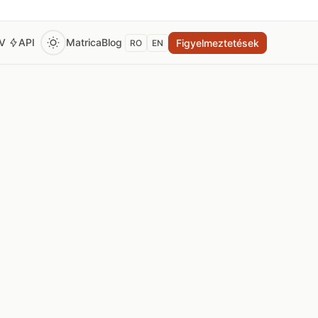
EV
API
Matrica
Blog
Figyelmeztetések
RO
EN