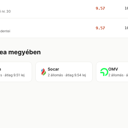
9.57
1
i nr. 30
9.57
1
dentei
cea megyében
m
Socar
OMV
 · átlag 9.51 lej
2 állomás · átlag 9.54 lej
2 állomás · á