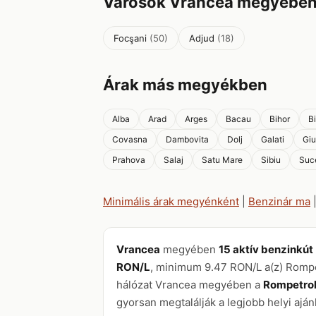
Városok Vrancea megyébe
Focşani
(50)
Adjud
(18)
Árak más megyékben
Alba
Arad
Arges
Bacau
Bihor
B
Covasna
Dambovita
Dolj
Galati
Giu
Prahova
Salaj
Satu Mare
Sibiu
Suc
Minimális árak megyénként
|
Benzinár ma
Vrancea
megyében
15 aktív benzinkút
RON/L
, minimum 9.47 RON/L a(z) Romp
hálózat Vrancea megyében a
Rompetro
gyorsan megtalálják a legjobb helyi ajánl