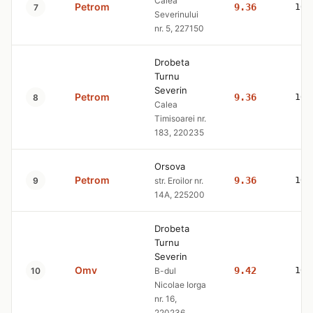
Calea
Petrom
9.36
10.
7
Severinului
nr. 5, 227150
Drobeta
Turnu
Severin
Petrom
9.36
10.
8
Calea
Timisoarei nr.
183, 220235
Orsova
Petrom
9.36
10.
9
str. Eroilor nr.
14A, 225200
Drobeta
Turnu
Severin
Omv
9.42
10.
10
B-dul
Nicolae Iorga
nr. 16,
220236