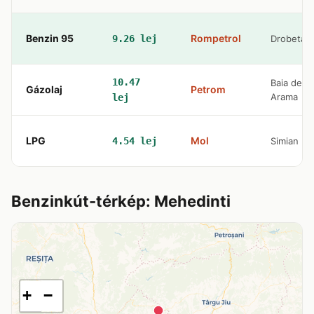
Benzin 95
Rompetrol
9.26 lej
Drobeta
10.47
Baia de
Gázolaj
Petrom
Arama
lej
LPG
Mol
4.54 lej
Simian
Benzinkút-térkép: Mehedinti
+
−