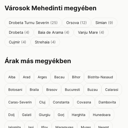
Városok Mehedinti megyében
Drobeta Turnu Severin
(25)
Orsova
(12)
Simian
(9)
Drobeta
(4)
Baia de Arama
(4)
Vanju Mare
(4)
Cujmir
(4)
Strehaia
(4)
Árak más megyékben
Alba
Arad
Arges
Bacau
Bihor
Bistrita-Nasaud
Botosani
Braila
Brasov
Bucuresti
Buzau
Calarasi
Caras-Severin
Cluj
Constanta
Covasna
Dambovita
Dolj
Galati
Giurgiu
Gorj
Harghita
Hunedoara
Ialomita
Iasi
Ilfov
Maramures
Mures
Neamt