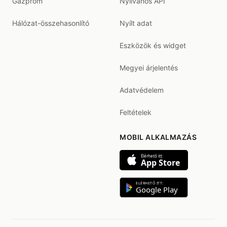
Gazprom
Nyilvános API
Hálózat-összehasonlító
Nyílt adat
Eszközök és widget
Megyei árjelentés
Adatvédelem
Feltételek
MOBIL ALKALMAZÁS
Elérhető itt:
App Store
ELÉRHETŐ ITT:
Google Play