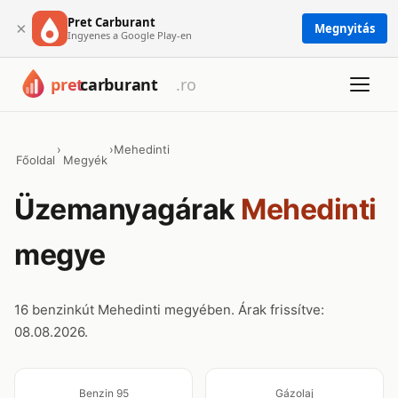
Pret Carburant
×
Megnyitás
Ingyenes a Google Play-en
›
›
Mehedinti
Főoldal
Megyék
Üzemanyagárak
Mehedinti
megye
16 benzinkút Mehedinti megyében. Árak frissítve:
08.08.2026.
Benzin 95
Gázolaj