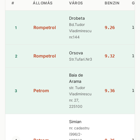
#
ÁLLOMÁS
VÁROS
BENZIN
GÁ
Drobeta
Bd.Tudor
Rompetrol
9.26
10.
1
Vladimirescu
nr.144
Orsova
Rompetrol
9.32
10.
2
Str.Tufari.Nr3
Baia de
Arama
str. Tudor
Petrom
9.36
10.
3
Vladimirescu
nr. 27,
225100
Simian
nr. cadastru
(996/2-