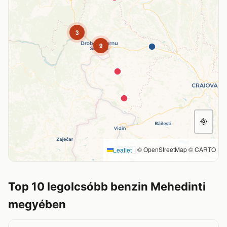
3
9
|
© OpenStreetMap © CARTO
Leaflet
Top 10 legolcsóbb benzin Mehedinti
megyében