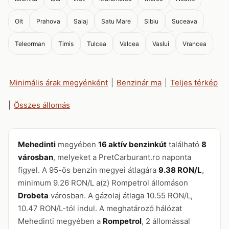
Olt
Prahova
Salaj
Satu Mare
Sibiu
Suceava
Teleorman
Timis
Tulcea
Valcea
Vaslui
Vrancea
Minimális árak megyénként
|
Benzinár ma
|
Teljes térkép
|
Összes állomás
Mehedinti
megyében
16 aktív benzinkút
található
8
városban
, melyeket a PretCarburant.ro naponta
figyel. A 95-ös benzin megyei átlagára
9.38 RON/L
,
minimum 9.26 RON/L a(z) Rompetrol állomáson
Drobeta
városban. A gázolaj átlaga 10.55 RON/L,
10.47 RON/L-tól indul. A meghatározó hálózat
Mehedinti megyében a
Rompetrol
, 2 állomással