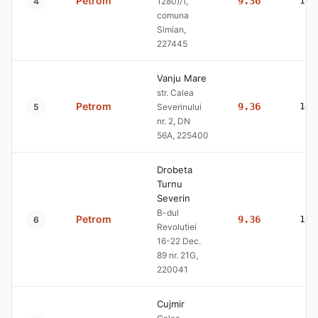
Petrom
9.36
10.
4
1280)/1,
comuna
Simian,
227445
Vanju Mare
str. Calea
Petrom
9.36
10.
5
Severinului
nr. 2, DN
56A, 225400
Drobeta
Turnu
Severin
B-dul
Petrom
9.36
10.
6
Revolutiei
16-22 Dec.
89 nr. 21G,
220041
Cujmir