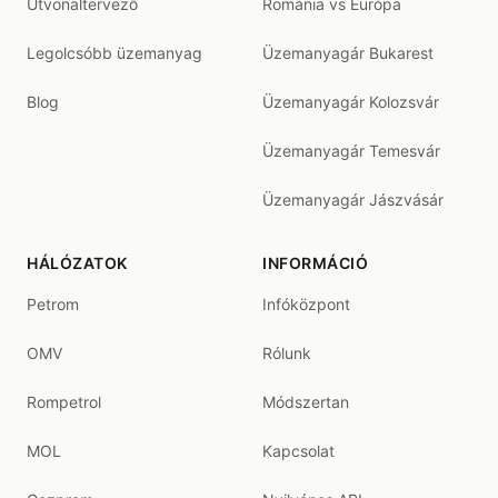
Útvonaltervező
Románia vs Európa
Legolcsóbb üzemanyag
Üzemanyagár Bukarest
Blog
Üzemanyagár Kolozsvár
Üzemanyagár Temesvár
Üzemanyagár Jászvásár
HÁLÓZATOK
INFORMÁCIÓ
Petrom
Infóközpont
OMV
Rólunk
Rompetrol
Módszertan
MOL
Kapcsolat