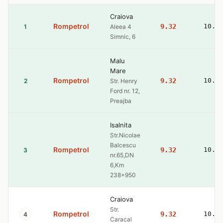
Craiova
Rompetrol
9.32
10.5
1
Aleea 4
Simnic, 6
Malu
Mare
Rompetrol
9.32
10.5
2
Str. Henry
Ford nr. 12,
Preajba
Isalnita
Str.Nicolae
Balcescu
Rompetrol
9.32
10.5
3
nr.65,DN
6,Km
238+950
Craiova
Str.
Rompetrol
9.32
10.5
4
Caracal