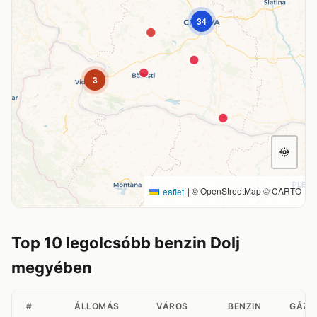
34
3
|
© OpenStreetMap © CARTO
Leaflet
Top 10 legolcsóbb benzin Dolj
megyében
#
ÁLLOMÁS
VÁROS
BENZIN
GÁZO