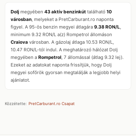
Dolj
megyében
43 aktív benzinkút
található
10
városban
, melyeket a PretCarburant.ro naponta
figyel. A 95-ös benzin megyei átlagára
9.38 RON/L
,
minimum 9.32 RON/L a(z) Rompetrol állomáson
Craiova
városban. A gázolaj átlaga 10.53 RON/L,
10.47 RON/L-tól indul. A meghatározó hálózat Dolj
megyében a
Rompetrol
, 7 állomással (átlag 9.32 lej).
Ezeket az adatokat naponta frissítjük, hogy Dolj
megyei sofőrök gyorsan megtalálják a legjobb helyi
ajánlatot.
Közzétette:
PretCarburant.ro Csapat