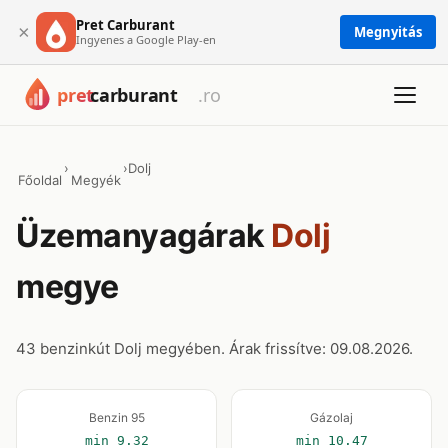
Pret Carburant
×
Megnyitás
Ingyenes a Google Play-en
›
›
Dolj
Főoldal
Megyék
Üzemanyagárak
Dolj
megye
43 benzinkút Dolj megyében. Árak frissítve: 09.08.2026.
Benzin 95
Gázolaj
min 9.32
min 10.47