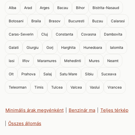
Alba
Arad
Arges
Bacau
Bihor
Bistrita-Nasaud
Botosani
Braila
Brasov
Bucuresti
Buzau
Calarasi
Caras-Severin
Cluj
Constanta
Covasna
Dambovita
Galati
Giurgiu
Gorj
Harghita
Hunedoara
Ialomita
Iasi
Ilfov
Maramures
Mehedinti
Mures
Neamt
Olt
Prahova
Salaj
Satu Mare
Sibiu
Suceava
Teleorman
Timis
Tulcea
Valcea
Vaslui
Vrancea
Minimális árak megyénként
|
Benzinár ma
|
Teljes térkép
|
Összes állomás