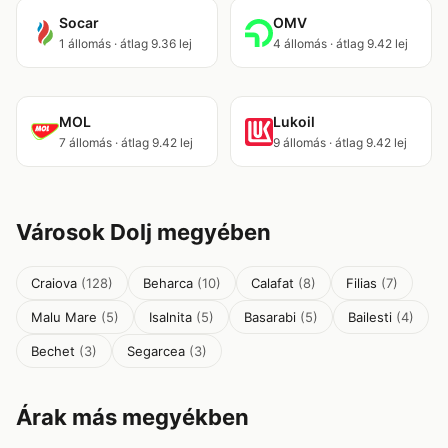
Socar
OMV
1 állomás · átlag 9.36 lej
4 állomás · átlag 9.42 lej
MOL
Lukoil
7 állomás · átlag 9.42 lej
9 állomás · átlag 9.42 lej
Városok Dolj megyében
Craiova
(128)
Beharca
(10)
Calafat
(8)
Filias
(7)
Malu Mare
(5)
Isalnita
(5)
Basarabi
(5)
Bailesti
(4)
Bechet
(3)
Segarcea
(3)
Árak más megyékben