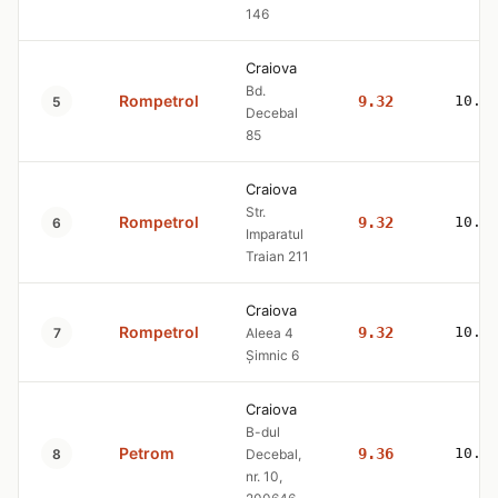
146
Craiova
Bd.
Rompetrol
9.32
10.5
5
Decebal
85
Craiova
Str.
Rompetrol
9.32
10.5
6
Imparatul
Traian 211
Craiova
Rompetrol
9.32
10.5
7
Aleea 4
Șimnic 6
Craiova
B-dul
Petrom
9.36
10.4
8
Decebal,
nr. 10,