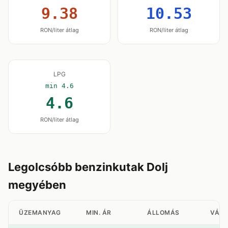
9.38
10.53
RON/liter átlag
RON/liter átlag
LPG
min 4.6
4.6
RON/liter átlag
Legolcsóbb benzinkutak Dolj
megyében
ÜZEMANYAG
MIN. ÁR
ÁLLOMÁS
VÁR