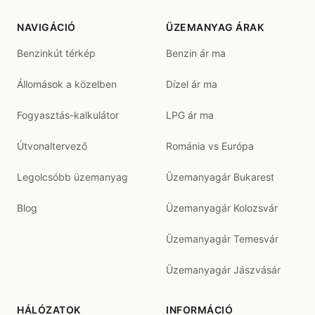
NAVIGÁCIÓ
ÜZEMANYAG ÁRAK
Benzinkút térkép
Benzin ár ma
Állomások a közelben
Dízel ár ma
Fogyasztás-kalkulátor
LPG ár ma
Útvonaltervező
Románia vs Európa
Legolcsóbb üzemanyag
Üzemanyagár Bukarest
Blog
Üzemanyagár Kolozsvár
Üzemanyagár Temesvár
Üzemanyagár Jászvásár
HÁLÓZATOK
INFORMÁCIÓ