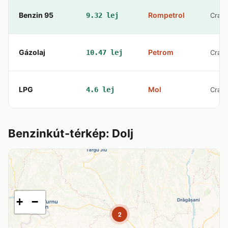
Benzin 95
Rompetrol
9.32 lej
Craio
Gázolaj
Petrom
10.47 lej
Craio
LPG
Mol
4.6 lej
Craio
Benzinkút-térkép: Dolj
+
−
2