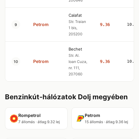
200646
Calafat
Str. Traian
Petrom
9.36
10.4
9
1 bis,
205200
Bechet
Str. Al.
Petrom
9.36
10.4
10
Ioan Cuza,
nr. 111,
207060
Benzinkút-hálózatok Dolj megyében
Rompetrol
Petrom
7 állomás · átlag 9.32 lej
15 állomás · átlag 9.36 lej