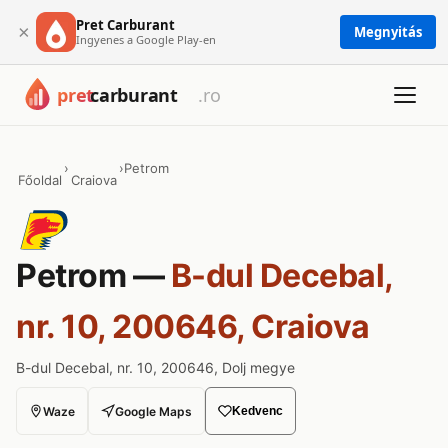
Pret Carburant
×
Megnyitás
Ingyenes a Google Play-en
›
›
Petrom
Főoldal
Craiova
Petrom —
B-dul Decebal,
nr. 10, 200646, Craiova
B-dul Decebal, nr. 10, 200646, Dolj megye
Waze
Google Maps
Kedvenc