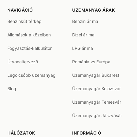
NAVIGÁCIÓ
ÜZEMANYAG ÁRAK
Benzinkút térkép
Benzin ár ma
Állomások a közelben
Dízel ár ma
Fogyasztás-kalkulátor
LPG ár ma
Útvonaltervező
Románia vs Európa
Legolcsóbb üzemanyag
Üzemanyagár Bukarest
Blog
Üzemanyagár Kolozsvár
Üzemanyagár Temesvár
Üzemanyagár Jászvásár
HÁLÓZATOK
INFORMÁCIÓ