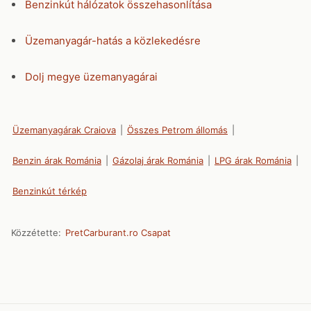
Benzinkút hálózatok összehasonlítása
Üzemanyagár-hatás a közlekedésre
Dolj megye üzemanyagárai
Üzemanyagárak Craiova
|
Összes Petrom állomás
|
Benzin árak Románia
|
Gázolaj árak Románia
|
LPG árak Románia
|
Benzinkút térkép
Közzétette:
PretCarburant.ro Csapat