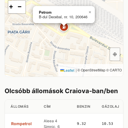
+
−
Petrom
×
B-dul Decebal, nr. 10, 200646
⛽
|
© OpenStreetMap © CARTO
Leaflet
Olcsóbb állomások Craiova-ban/ben
ÁLLOMÁS
CÍM
BENZIN
GÁZOLAJ
Aleea 4
Rompetrol
9.32
10.53
Simnic, 6