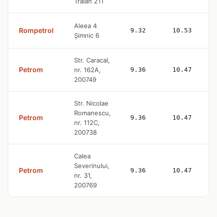
Traian 211
Aleea 4
Rompetrol
9.32
10.53
Șimnic 6
Str. Caracal,
Petrom
nr. 162A,
9.36
10.47
200749
Str. Nicolae
Romanescu,
Petrom
9.36
10.47
nr. 112C,
200738
Calea
Severinului,
Petrom
9.36
10.47
nr. 31,
200769