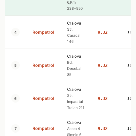
6,Km
238+950
Craiova
Str.
Rompetrol
9.32
10.
4
Caracal
146
Craiova
Bd.
Rompetrol
9.32
10.
5
Decebal
85
Craiova
Str.
Rompetrol
9.32
10.
6
Imparatul
Traian 211
Craiova
Rompetrol
9.32
10.
7
Aleea 4
Șimnic 6