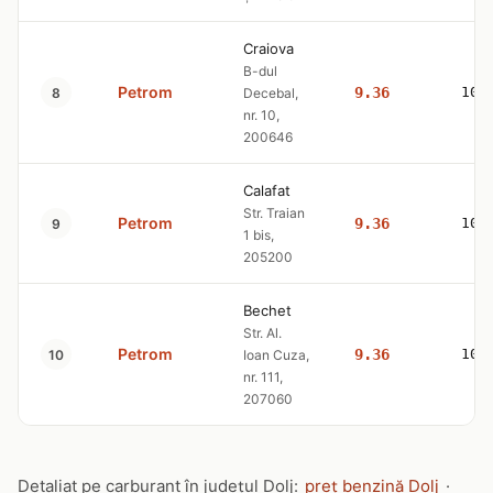
Craiova
B-dul
Petrom
9.36
10.
8
Decebal,
nr. 10,
200646
Calafat
Str. Traian
Petrom
9.36
10.
9
1 bis,
205200
Bechet
Str. Al.
Petrom
9.36
10.
10
Ioan Cuza,
nr. 111,
207060
Detaliat pe carburant în județul Dolj:
preț benzină Dolj
·