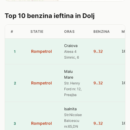
Top 10 benzina ieftina in Dolj
#
STATIE
ORAS
BENZINA
MOT
Craiova
Rompetrol
9.32
10.
1
Aleea 4
Simnic, 6
Malu
Mare
Rompetrol
9.32
10.
2
Str. Henry
Ford nr. 12,
Preajba
Isalnita
Str.Nicolae
Balcescu
Rompetrol
9.32
10.
3
nr.65,DN