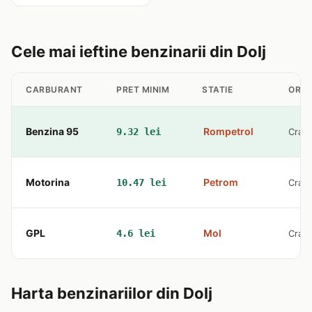
Cele mai ieftine benzinarii din Dolj
CARBURANT
PRET MINIM
STATIE
ORA
Benzina 95
Rompetrol
9.32 lei
Craio
Motorina
Petrom
10.47 lei
Craio
GPL
Mol
4.6 lei
Craio
Harta benzinariilor din Dolj