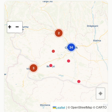
+
−
2
34
3
|
© OpenStreetMap © CARTO
Leaflet