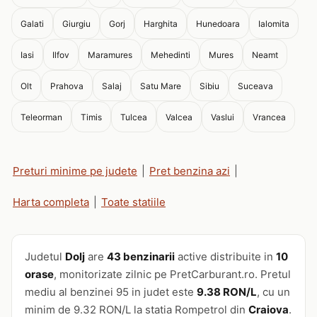
Galati
Giurgiu
Gorj
Harghita
Hunedoara
Ialomita
Iasi
Ilfov
Maramures
Mehedinti
Mures
Neamt
Olt
Prahova
Salaj
Satu Mare
Sibiu
Suceava
Teleorman
Timis
Tulcea
Valcea
Vaslui
Vrancea
Preturi minime pe judete
|
Pret benzina azi
|
Harta completa
|
Toate statiile
Judetul
Dolj
are
43 benzinarii
active distribuite in
10
orase
, monitorizate zilnic pe PretCarburant.ro. Pretul
mediu al benzinei 95 in judet este
9.38 RON/L
, cu un
minim de 9.32 RON/L la statia Rompetrol din
Craiova
.