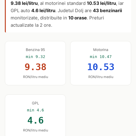
9.38 lei/litru
, al motorinei standard
10.53 lei/litru
, iar
GPL auto
4.6 lei/litru
. Judetul Dolj are
43 benzinarii
monitorizate, distribuite in
10 orase
. Preturi
actualizate la 2 ore.
Benzina 95
Motorina
min 9.32
min 10.47
9.38
10.53
RON/litru mediu
RON/litru mediu
GPL
min 4.6
4.6
RON/litru mediu