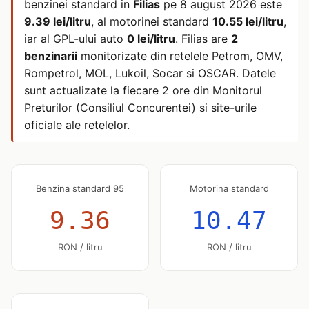
benzinei standard in
Filias
pe
8 august 2026
este
9.39 lei/litru
, al motorinei standard
10.55 lei/litru
,
iar al GPL-ului auto
0 lei/litru
. Filias are
2
benzinarii
monitorizate din retelele Petrom, OMV,
Rompetrol, MOL, Lukoil, Socar si OSCAR. Datele
sunt actualizate la fiecare 2 ore din Monitorul
Preturilor (Consiliul Concurentei) si site-urile
oficiale ale retelelor.
Benzina standard 95
Motorina standard
9.36
10.47
RON / litru
RON / litru