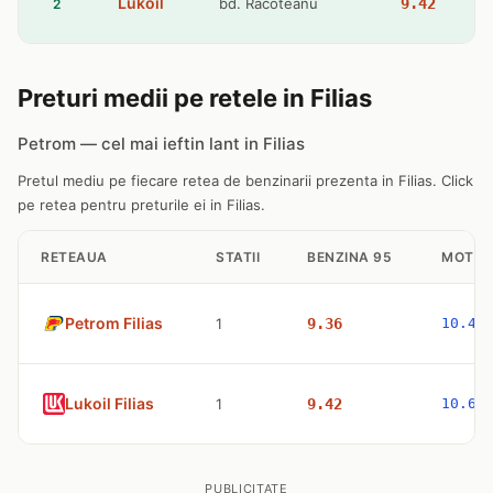
Lukoil
bd. Racoteanu
9.42
2
Preturi medii pe retele in Filias
Petrom — cel mai ieftin lant in Filias
Pretul mediu pe fiecare retea de benzinarii prezenta in Filias. Click
pe retea pentru preturile ei in Filias.
RETEAUA
STATII
BENZINA 95
MOTOR
Petrom Filias
1
9.36
10.47
Lukoil Filias
1
9.42
10.63
PUBLICITATE