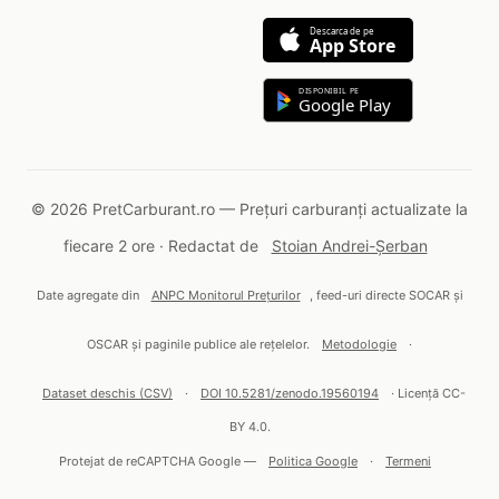
Descarca de pe
App Store
DISPONIBIL PE
Google Play
© 2026 PretCarburant.ro — Prețuri carburanți actualizate la
fiecare 2 ore · Redactat de
Stoian Andrei-Șerban
Date agregate din
ANPC Monitorul Prețurilor
, feed-uri directe SOCAR și
OSCAR și paginile publice ale rețelelor.
Metodologie
·
Dataset deschis (CSV)
·
DOI 10.5281/zenodo.19560194
· Licență CC-
BY 4.0.
Protejat de reCAPTCHA Google —
Politica Google
·
Termeni