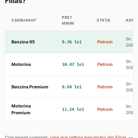
Filias?
PRET
CARBURANT
STATIE
ADRE
MINIM
Str. R
Benzina 95
Petrom
9.36 lei
20530
Str. R
Motorina
Petrom
10.47 lei
20530
Str. R
Benzina Premium
Petrom
9.84 lei
20530
Motorina
Str. R
Petrom
11.24 lei
Premium
20530
Clasament complet:
cele mai ieftine benzinării din Filias
—