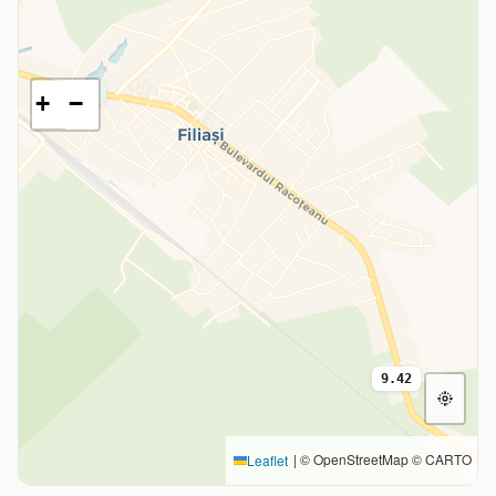
9.36
+
−
9.42
|
© OpenStreetMap © CARTO
Leaflet