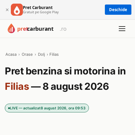
Pret Carburant
×
Deschide
Gratuit pe Google Play
Acasa
›
Orase
›
Dolj
›
Filias
Pret benzina si motorina in
Filias
— 8 august 2026
LIVE — actualizat
8 august 2026, ora 09:53