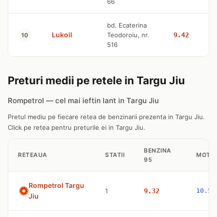
66
bd. Ecaterina
Lukoil
Teodoroiu, nr.
9.42
10
516
Preturi medii pe retele in Targu Jiu
Rompetrol — cel mai ieftin lant in Targu Jiu
Pretul mediu pe fiecare retea de benzinarii prezenta in Targu Jiu.
Click pe retea pentru preturile ei in Targu Jiu.
BENZINA
RETEAUA
STATII
MOTO
95
Rompetrol Targu
1
9.32
10.59
Jiu