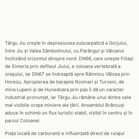
Târgu Jiu crește în depresiunea subcarpatică a Gorjului,
între Jiu și Valea Sâmbotinului, cu Parângul și Vâlcanul
închizând orizontul dinspre nord. DN66, care unește Filiași
de Simeria prin defileul Jiului, e coloana vertebrală a
orașului, iar DN67 se îndreaptă spre Râmnicu Vâlcea prin
Horezu. Apropierea de barajele Rovinari și Turceni, de
mina Lupeni și de Hunedoara prin pas îi dă un caracter
industrial pronunțat, iar Târgu Jiu rămâne unul dintre cele
mai vizibile orașe miniere ale țării. Ansamblul Brâncuși
aduce în schimb un flux turistic stabil, vizibil în centru și în
parcul Coloanei.
Piața locală de carburanți e influențată direct de rulajul