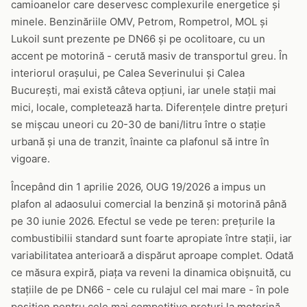
camioanelor care deservesc complexurile energetice și
minele. Benzinăriile OMV, Petrom, Rompetrol, MOL și
Lukoil sunt prezente pe DN66 și pe ocolitoare, cu un
accent pe motorină - cerută masiv de transportul greu. În
interiorul orașului, pe Calea Severinului și Calea
București, mai există câteva opțiuni, iar unele stații mai
mici, locale, completează harta. Diferențele dintre prețuri
se mișcau uneori cu 20-30 de bani/litru între o stație
urbană și una de tranzit, înainte ca plafonul să intre în
vigoare.
Începând din 1 aprilie 2026, OUG 19/2026 a impus un
plafon al adaosului comercial la benzină și motorină până
pe 30 iunie 2026. Efectul se vede pe teren: prețurile la
combustibilii standard sunt foarte apropiate între stații, iar
variabilitatea anterioară a dispărut aproape complet. Odată
ce măsura expiră, piața va reveni la dinamica obișnuită, cu
stațiile de pe DN66 - cele cu rulajul cel mai mare - în pole
position pentru cele mai competitive prețuri la motorină.