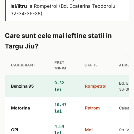
lei/litru
la Rompetrol (Bd. Ecaterina Teodoroiu
32-34-36-38).
Care sunt cele mai ieftine statii in
Targu Jiu?
PRET
CARBURANT
STATIE
ADRES
MINIM
9.32
Bd. Eca
Benzina 95
Rompetrol
36-38
lei
10.47
Motorina
Petrom
Calea B
lei
4.59
GPL
Mol
Str. Vic
lei