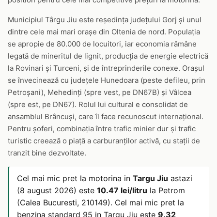
Municipiul Târgu Jiu este reședința județului Gorj și unul
dintre cele mai mari orașe din Oltenia de nord. Populația
se apropie de 80.000 de locuitori, iar economia rămâne
legată de mineritul de lignit, producția de energie electrică
la Rovinari și Turceni, și de întreprinderile conexe. Orașul
se învecinează cu județele Hunedoara (peste defileu, prin
Petroșani), Mehedinți (spre vest, pe DN67B) și Vâlcea
(spre est, pe DN67). Rolul lui cultural e consolidat de
ansamblul Brâncuși, care îl face recunoscut internațional.
Pentru șoferi, combinația între trafic minier dur și trafic
turistic creează o piață a carburanților activă, cu stații de
tranzit bine dezvoltate.
Cel mai mic pret la motorina in
Targu Jiu
astazi
(8 august 2026) este
10.47 lei/litru
la Petrom
(Calea Bucuresti, 210149). Cel mai mic pret la
benzina standard 95 in Targu Jiu este
9.32