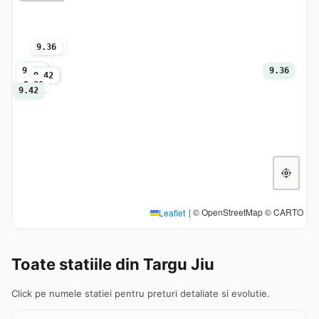
9.42
9.36
9.42
9.32
9.36
9.36
9.36
9.42
9.42
9.36
9.42
|
© OpenStreetMap © CARTO
Leaflet
Toate statiile din Targu Jiu
Click pe numele statiei pentru preturi detaliate si evolutie.