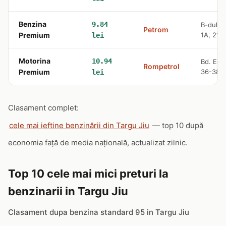
Benzina
9.84
B-dul Ec
Petrom
Premium
1A, 210
lei
Motorina
10.94
Bd. Eca
Rompetrol
Premium
36-38
lei
Clasament complet:
cele mai ieftine benzinării din Targu Jiu
— top 10 după
economia față de media națională, actualizat zilnic.
Top 10 cele mai mici preturi la
benzinarii in Targu Jiu
Clasament dupa benzina standard 95 in Targu Jiu