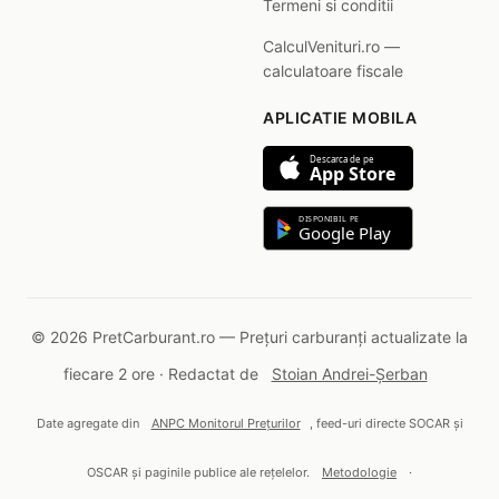
Termeni si conditii
CalculVenituri.ro —
calculatoare fiscale
APLICATIE MOBILA
Descarca de pe
App Store
DISPONIBIL PE
Google Play
© 2026 PretCarburant.ro — Prețuri carburanți actualizate la
fiecare 2 ore · Redactat de
Stoian Andrei-Șerban
Date agregate din
ANPC Monitorul Prețurilor
, feed-uri directe SOCAR și
OSCAR și paginile publice ale rețelelor.
Metodologie
·