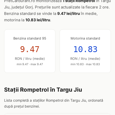
PretCarburant.ro monitorizează
1 stații Rompetrol
în Targu
Jiu, județul Gorj. Prețurile sunt actualizate la fiecare 2 ore.
Benzina standard se vinde la
9.47 lei/litru
în medie,
motorina la
10.83 lei/litru
.
Benzina standard 95
Motorina standard
9.47
10.83
RON / litru (medie)
RON / litru (medie)
min 9.47 · max 9.47
min 10.83 · max 10.83
Stații Rompetrol în Targu Jiu
Lista completă a stațiilor Rompetrol din Targu Jiu, ordonată
după prețul benzinei.