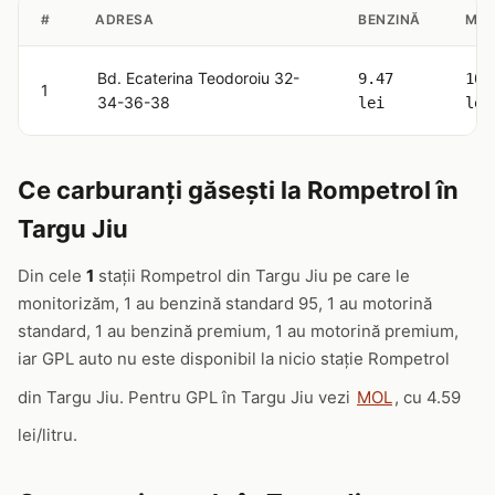
#
ADRESA
BENZINĂ
MOT
Bd. Ecaterina Teodoroiu 32-
9.47
10.
1
34-36-38
lei
lei
Ce carburanți găsești la Rompetrol în
Targu Jiu
Din cele
1
stații Rompetrol din Targu Jiu pe care le
monitorizăm, 1 au benzină standard 95, 1 au motorină
standard, 1 au benzină premium, 1 au motorină premium,
iar GPL auto nu este disponibil la nicio stație Rompetrol
din Targu Jiu. Pentru GPL în Targu Jiu vezi
MOL
, cu 4.59
lei/litru.