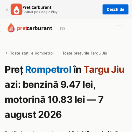
Pret Carburant
×
Deschide
Gratuit pe Google Play
|
← Toate stațiile Rompetrol
Toate prețurile Targu Jiu
Preț
Rompetrol
în
Targu Jiu
azi: benzină 9.47 lei,
motorină 10.83 lei — 7
august 2026