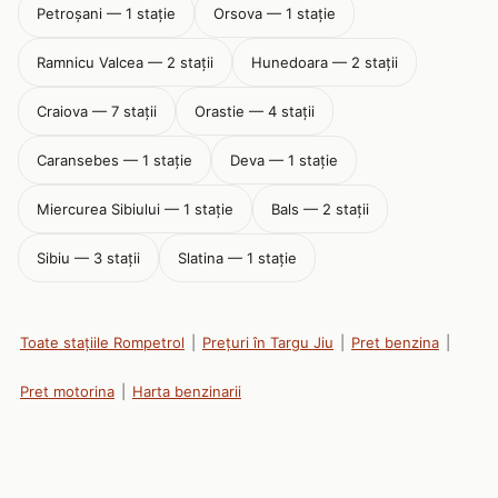
Petroșani — 1 stație
Orsova — 1 stație
Ramnicu Valcea — 2 stații
Hunedoara — 2 stații
Craiova — 7 stații
Orastie — 4 stații
Caransebes — 1 stație
Deva — 1 stație
Miercurea Sibiului — 1 stație
Bals — 2 stații
Sibiu — 3 stații
Slatina — 1 stație
Toate stațiile Rompetrol
|
Prețuri în Targu Jiu
|
Pret benzina
|
Pret motorina
|
Harta benzinarii