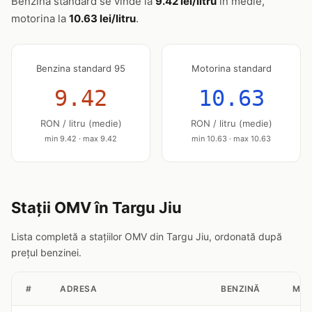
Benzina standard se vinde la
9.42 lei/litru
în medie,
motorina la
10.63 lei/litru
.
Benzina standard 95
Motorina standard
9.42
10.63
RON / litru (medie)
RON / litru (medie)
min 9.42 · max 9.42
min 10.63 · max 10.63
Stații OMV în Targu Jiu
Lista completă a stațiilor OMV din Targu Jiu, ordonată după
prețul benzinei.
#
ADRESA
BENZINĂ
MOT