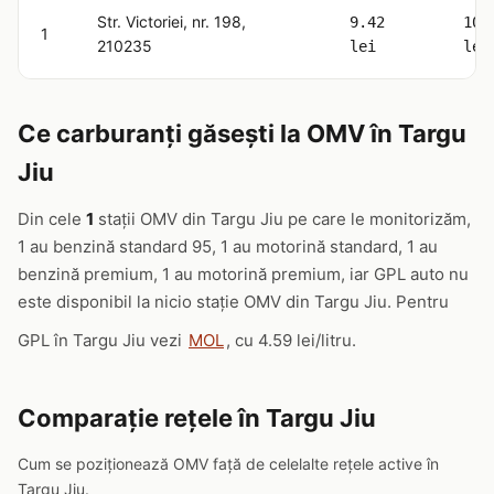
Str. Victoriei, nr. 198,
9.42
10.
1
210235
lei
lei
Ce carburanți găsești la OMV în Targu
Jiu
Din cele
1
stații OMV din Targu Jiu pe care le monitorizăm,
1 au benzină standard 95, 1 au motorină standard, 1 au
benzină premium, 1 au motorină premium, iar GPL auto nu
este disponibil la nicio stație OMV din Targu Jiu. Pentru
GPL în Targu Jiu vezi
MOL
, cu 4.59 lei/litru.
Comparație rețele în Targu Jiu
Cum se poziționează OMV față de celelalte rețele active în
Targu Jiu.