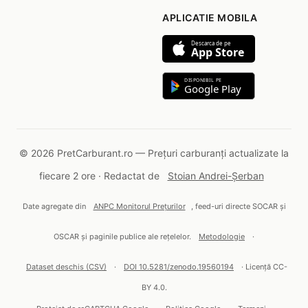
APLICATIE MOBILA
Descarca de pe
App Store
DISPONIBIL PE
Google Play
© 2026 PretCarburant.ro — Prețuri carburanți actualizate la
fiecare 2 ore · Redactat de
Stoian Andrei-Șerban
Date agregate din
ANPC Monitorul Prețurilor
, feed-uri directe SOCAR și
OSCAR și paginile publice ale rețelelor.
Metodologie
·
Dataset deschis (CSV)
·
DOI 10.5281/zenodo.19560194
· Licență CC-
BY 4.0.