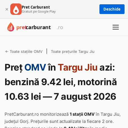
Pret Carburant
×
Deschide
Gratuit pe Google Play
|
← Toate stațiile OMV
Toate prețurile Targu Jiu
Preț
OMV
în
Targu Jiu
azi:
benzină 9.42 lei, motorină
10.63 lei — 7 august 2026
PretCarburant.ro monitorizează
1 stații OMV
în Targu Jiu,
județul Gorj. Prețurile sunt actualizate la fiecare 2 ore.