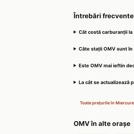
Întrebări frecvent
Cât costă carburanții l
Câte stații OMV sunt în
Este OMV mai ieftin decâ
La cât se actualizează 
Toate prețurile în Miercure
OMV în alte orașe