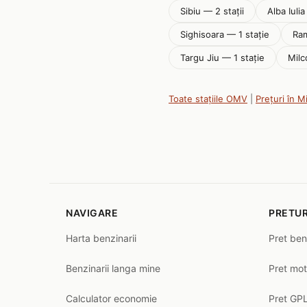
Sibiu — 2 stații
Alba Iulia
Sighisoara — 1 stație
Ram
Targu Jiu — 1 stație
Milc
Toate stațiile OMV
|
Prețuri în M
NAVIGARE
PRETUR
Harta benzinarii
Pret ben
Benzinarii langa mine
Pret mot
Calculator economie
Pret GPL