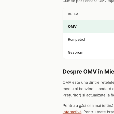
Cum se poziționează OMV față de
RETEA
OMV
Rompetrol
Gazprom
Despre OMV în Mier
OMV este una dintre rețelele
mediu al benzinei standard de
Prețurilor) și actualizate la f
Pentru a găsi cea mai ieftin
interactivă
. Pentru toate bra