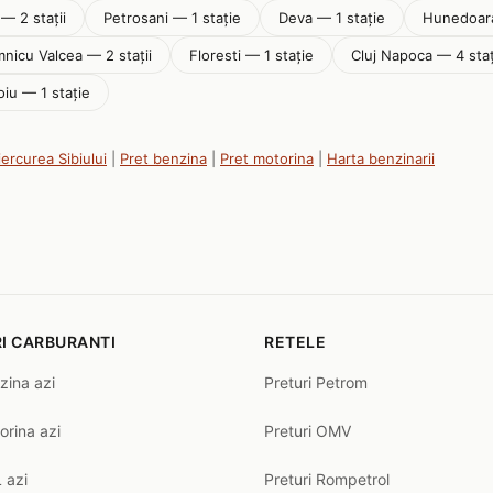
 — 2 stații
Petrosani — 1 stație
Deva — 1 stație
Hunedoara
nicu Valcea — 2 stații
Floresti — 1 stație
Cluj Napoca — 4 staț
oiu — 1 stație
iercurea Sibiului
|
Pret benzina
|
Pret motorina
|
Harta benzinarii
I CARBURANTI
RETELE
zina azi
Preturi Petrom
orina azi
Preturi OMV
 azi
Preturi Rompetrol