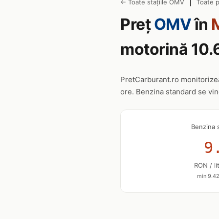
|
← Toate stațiile OMV
Toate p
Preț
OMV
în
M
motorină 10.
PretCarburant.ro monitoriz
ore. Benzina standard se vi
Benzina 
9
RON / li
min 9.42