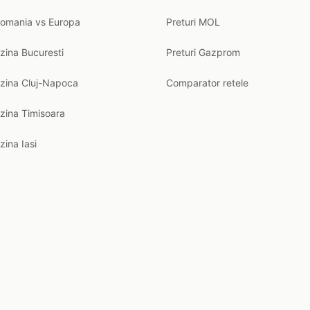
Romania vs Europa
Preturi MOL
zina Bucuresti
Preturi Gazprom
nzina Cluj-Napoca
Comparator retele
zina Timisoara
zina Iasi