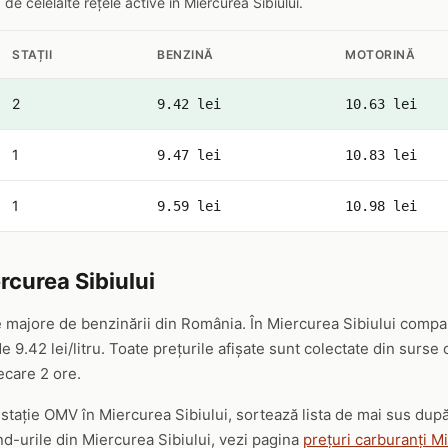
 celelalte rețele active în Miercurea Sibiului.
STAȚII
BENZINĂ
MOTORINĂ
2
9.42 lei
10.63 lei
1
9.47 lei
10.83 lei
1
9.59 lei
10.98 lei
curea Sibiului
 majore de benzinării din România. În Miercurea Sibiului compan
 9.42 lei/litru. Toate prețurile afișate sunt colectate din surse
iecare 2 ore.
ă stație OMV în Miercurea Sibiului, sortează lista de mai sus dup
nd-urile din Miercurea Sibiului, vezi pagina
prețuri carburanți M