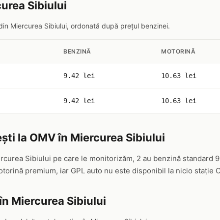
urea Sibiului
din Miercurea Sibiului, ordonată după prețul benzinei.
BENZINĂ
MOTORINĂ
9.42 lei
10.63 lei
9.42 lei
10.63 lei
ști la OMV în Miercurea Sibiului
rcurea Sibiului pe care le monitorizăm, 2 au benzină standard 9
orină premium, iar GPL auto nu este disponibil la nicio stație 
în Miercurea Sibiului