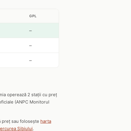
GPL
—
—
—
ia operează 2 stații cu preț
 oficiale (ANPC Monitorul
ă preț sau folosește
harta
iercurea Sibiului
.