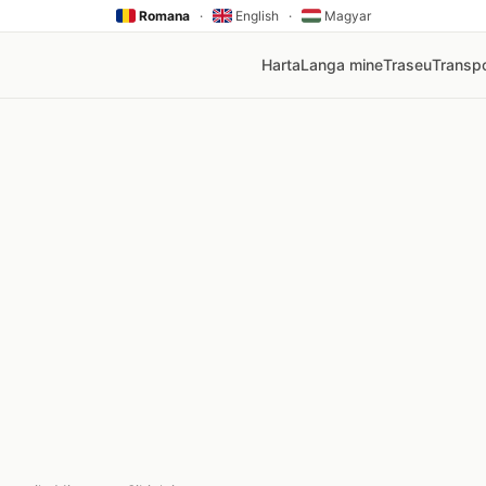
Romana
·
English
·
Magyar
Harta
Langa mine
Traseu
Transpo