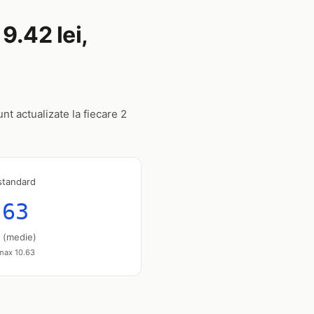
9.42 lei,
unt actualizate la fiecare 2
standard
.63
u (medie)
 max 10.63