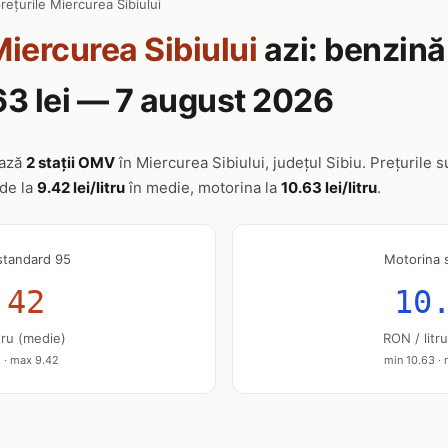
rețurile Miercurea Sibiului
iercurea Sibiului
azi: benzină 
63 lei — 7 august 2026
ează
2 stații OMV
în Miercurea Sibiului, județul Sibiu. Prețurile s
nde la
9.42 lei/litru
în medie, motorina la
10.63 lei/litru
.
standard 95
Motorina 
.42
10
tru (medie)
RON / litr
 · max 9.42
min 10.63 ·