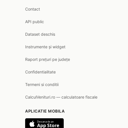
Contact
API public
Dataset deschis
Instrumente și widget
Raport prețuri pe județe
Confidentialitate
Termeni si conditii
CalculVenituri.ro — calculatoare fiscale
APLICATIE MOBILA
Descarca de pe
App Store