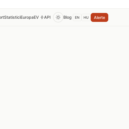
rt
Statistici
Europa
EV
API
Blog
Alerte
EN
HU