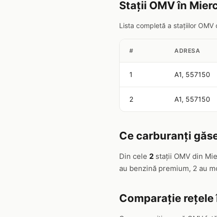
Stații OMV în Mierc
Lista completă a stațiilor OMV 
#
ADRESA
1
A1, 557150
2
A1, 557150
Ce carburanți găse
Din cele
2
stații OMV din Mie
au benzină premium, 2 au mot
Comparație rețele 