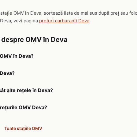
ă stație OMV în Deva, sortează lista de mai sus după preț sau fo
 Deva, vezi pagina
prețuri carburanți Deva
.
e despre OMV în Deva
a OMV în Deva?
 Deva?
ât alte rețele în Deva?
 prețurile OMV Deva?
Toate stațiile OMV