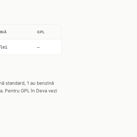
INĂ
GPL
lei
—
nă standard, 1 au benzină
va. Pentru GPL în Deva vezi