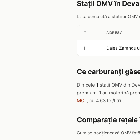
Stații OMV în Deva
Lista completă a stațiilor OMV
#
ADRESA
1
Calea Zarandului
Ce carburanți găse
Din cele
1
stații OMV din Dev
premium, 1 au motorină premi
MOL
, cu 4.63 lei/litru.
Comparație rețele 
Cum se poziționează OMV față d