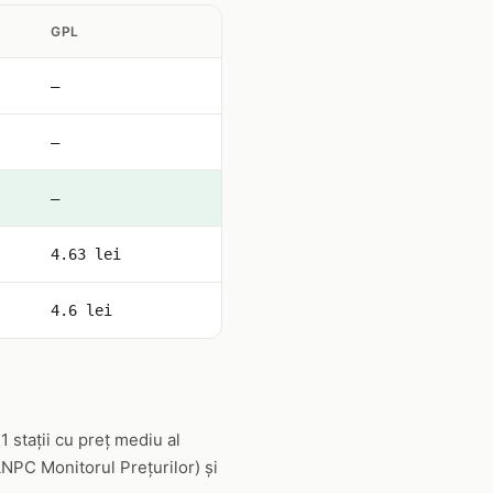
GPL
—
—
—
4.63 lei
4.6 lei
stații cu preț mediu al
(ANPC Monitorul Prețurilor) și