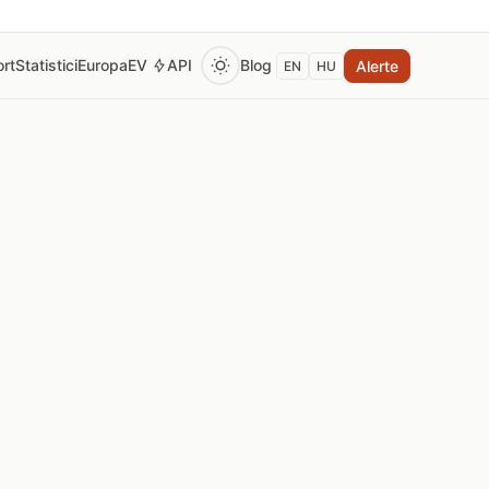
rt
Statistici
Europa
EV
API
Blog
Alerte
EN
HU