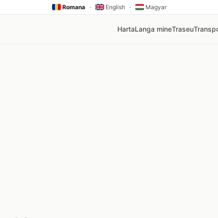
Romana
·
English
·
Magyar
Harta
Langa mine
Traseu
Transpo