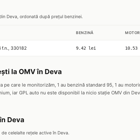
 din Deva, ordonată după prețul benzinei.
BENZINĂ
MOTOR
 f.n., 330182
9.42 lei
10.53 
ști la OMV în Deva
a pe care le monitorizăm, 1 au benzină standard 95, 1 au motori
um, iar GPL auto nu este disponibil la nicio stație OMV din De
în Deva
e celelalte rețele active în Deva.