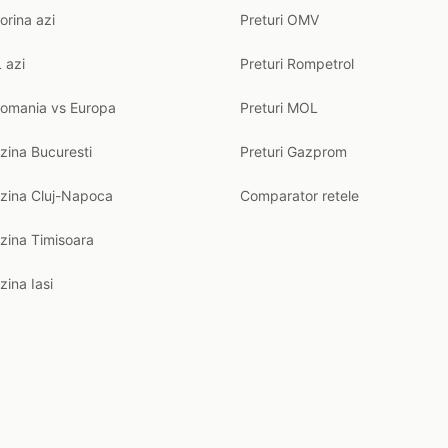
orina azi
Preturi OMV
 azi
Preturi Rompetrol
Romania vs Europa
Preturi MOL
zina Bucuresti
Preturi Gazprom
nzina Cluj-Napoca
Comparator retele
zina Timisoara
zina Iasi