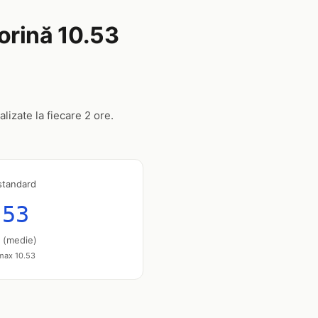
torină 10.53
lizate la fiecare 2 ore.
standard
.53
u (medie)
 max 10.53