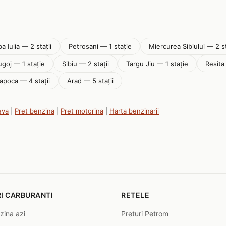
ba Iulia — 2 stații
Petrosani — 1 stație
Miercurea Sibiului — 2 st
ugoj — 1 stație
Sibiu — 2 stații
Targu Jiu — 1 stație
Resita
apoca — 4 stații
Arad — 5 stații
eva
|
Pret benzina
|
Pret motorina
|
Harta benzinarii
I CARBURANTI
RETELE
zina azi
Preturi Petrom