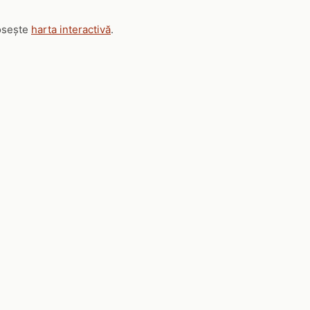
losește
harta interactivă
.