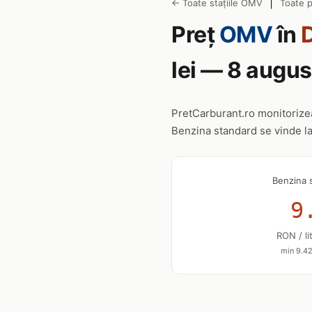
|
← Toate stațiile OMV
Toate p
Preț
OMV
în
lei — 8 augu
PretCarburant.ro monitoriz
Benzina standard se vinde l
Benzina 
9
RON / li
min 9.42