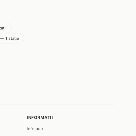
ații
 — 1 stație
INFORMATII
Info hub