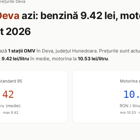
rețurile Deva
Deva
azi: benzină 9.42 lei, mo
st 2026
ează
1 stații OMV
în Deva, județul Hunedoara. Prețurile sunt actua
a
9.42 lei/litru
în medie, motorina la
10.53 lei/litru
.
standard 95
Motorina 
.42
10
tru (medie)
RON / litr
 · max 9.42
min 10.53 ·