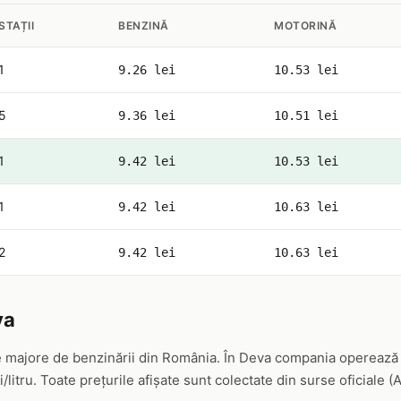
STAȚII
BENZINĂ
MOTORINĂ
1
9.26 lei
10.53 lei
5
9.36 lei
10.51 lei
1
9.42 lei
10.53 lei
1
9.42 lei
10.63 lei
2
9.42 lei
10.63 lei
va
 majore de benzinării din România. În Deva compania operează 1 
/litru. Toate prețurile afișate sunt colectate din surse oficiale 