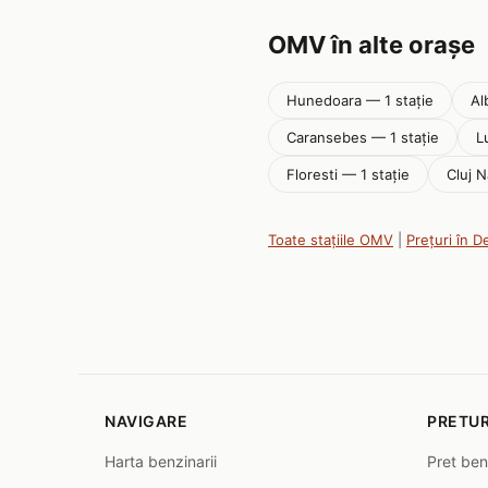
OMV în alte orașe
Hunedoara — 1 stație
Al
Caransebes — 1 stație
L
Floresti — 1 stație
Cluj N
Toate stațiile OMV
|
Prețuri în D
NAVIGARE
PRETUR
Harta benzinarii
Pret ben