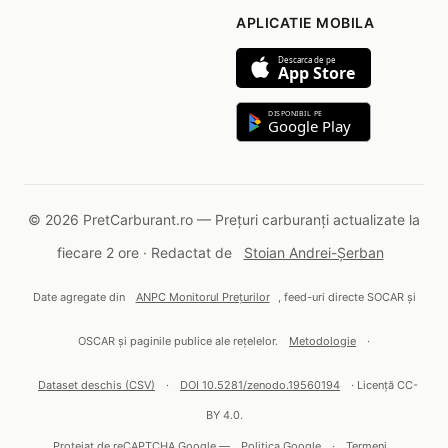
APLICATIE MOBILA
Descarca de pe
App Store
DISPONIBIL PE
Google Play
© 2026 PretCarburant.ro — Prețuri carburanți actualizate la
fiecare 2 ore · Redactat de
Stoian Andrei-Șerban
Date agregate din
ANPC Monitorul Prețurilor
, feed-uri directe SOCAR și
OSCAR și paginile publice ale rețelelor.
Metodologie
·
Dataset deschis (CSV)
·
DOI 10.5281/zenodo.19560194
· Licență CC-
BY 4.0.
Protejat de reCAPTCHA Google —
Politica Google
·
Termeni