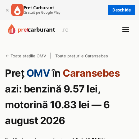
Pret Carburant
×
Deschide
Gratuit pe Google Play
|
← Toate stațiile OMV
Toate prețurile Caransebes
Preț
OMV
în
Caransebes
azi: benzină 9.57 lei,
motorină 10.83 lei — 6
august 2026