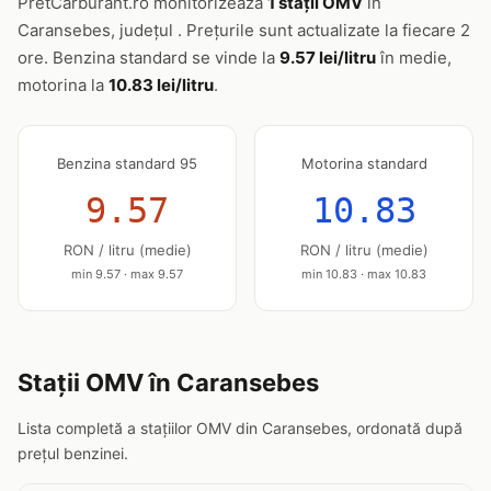
PretCarburant.ro monitorizează
1 stații OMV
în
Caransebes, județul . Prețurile sunt actualizate la fiecare 2
ore. Benzina standard se vinde la
9.57 lei/litru
în medie,
motorina la
10.83 lei/litru
.
Benzina standard 95
Motorina standard
9.57
10.83
RON / litru (medie)
RON / litru (medie)
min 9.57 · max 9.57
min 10.83 · max 10.83
Stații OMV în Caransebes
Lista completă a stațiilor OMV din Caransebes, ordonată după
prețul benzinei.