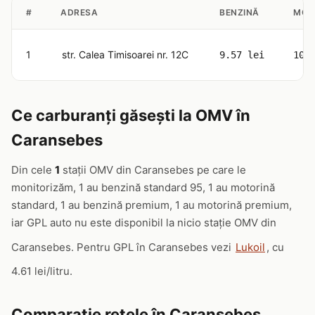
#
ADRESA
BENZINĂ
MOT
1
str. Calea Timisoarei nr. 12C
9.57 lei
10.
Ce carburanți găsești la OMV în
Caransebes
Din cele
1
stații OMV din Caransebes pe care le
monitorizăm, 1 au benzină standard 95, 1 au motorină
standard, 1 au benzină premium, 1 au motorină premium,
iar GPL auto nu este disponibil la nicio stație OMV din
Caransebes. Pentru GPL în Caransebes vezi
Lukoil
, cu
4.61 lei/litru.
Comparație rețele în Caransebes