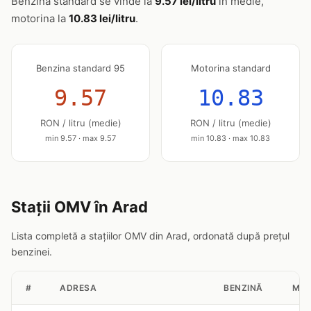
Benzina standard se vinde la
9.57 lei/litru
în medie,
motorina la
10.83 lei/litru
.
Benzina standard 95
Motorina standard
9.57
10.83
RON / litru (medie)
RON / litru (medie)
min 9.57 · max 9.57
min 10.83 · max 10.83
Stații OMV în Arad
Lista completă a stațiilor OMV din Arad, ordonată după prețul
benzinei.
#
ADRESA
BENZINĂ
MOT