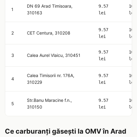
DN 69 Arad Timisoara,
9.57
10.
1
310163
lei
lei
9.57
10.
2
CET Centura, 310208
lei
lei
9.57
10.
3
Calea Aurel Vlaicu, 310451
lei
lei
Calea Timisorii nr. 176A,
9.57
10.
4
310229
lei
lei
Str.Banu Maracine f.n.,
9.57
10.
5
310150
lei
lei
Ce carburanți găsești la OMV în Arad