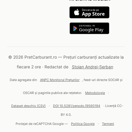
Descarca de pe
App Store
DISPONIBIL PE
Google Play
© 2026 PretCarburant.ro — Prețuri carburanți actualizate la
fiecare 2 ore · Redactat de
Stoian Andrei-Șerban
Date agregate din
ANPC Monitorul Prețurilor
, feed-uri directe SOCAR și
OSCAR și paginile publice ale rețelelor.
Metodologie
·
Dataset deschis (CSV)
·
DOI 10.5281/zenodo.19560194
· Licență CC-
BY 4.0.
Protejat de reCAPTCHA Google —
Politica Google
·
Termeni