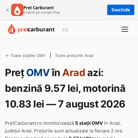
Pret Carburant
×
Deschide
Gratuit pe Google Play
|
← Toate stațiile OMV
Toate prețurile Arad
Preț
OMV
în
Arad
azi:
benzină 9.57 lei, motorină
10.83 lei — 7 august 2026
PretCarburant.ro monitorizează
5 stații OMV
în Arad,
județul Arad. Prețurile sunt actualizate la fiecare 2 ore.