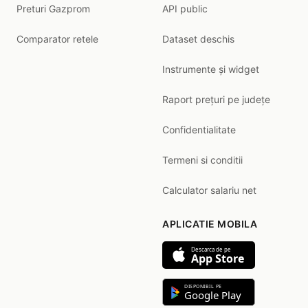
Preturi Gazprom
API public
Comparator retele
Dataset deschis
Instrumente și widget
Raport prețuri pe județe
Confidentialitate
Termeni si conditii
Calculator salariu net
APLICATIE MOBILA
Descarca de pe
App Store
DISPONIBIL PE
Google Play