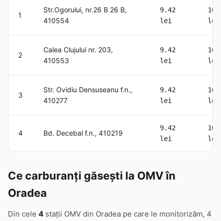
Str.Ogorului, nr.26 B 26 B,
9.42
10.
1
410554
lei
lei
Calea Clujului nr. 203,
9.42
10.
2
410553
lei
lei
Str. Ovidiu Densuseanu f.n.,
9.42
10.
3
410277
lei
lei
9.42
10.
4
Bd. Decebal f.n., 410219
lei
lei
Ce carburanți găsești la OMV în
Oradea
Din cele
4
stații OMV din Oradea pe care le monitorizăm, 4