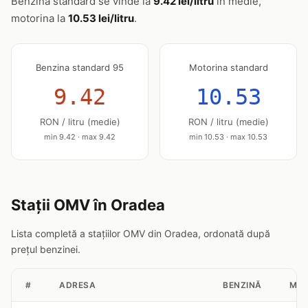
Benzina standard se vinde la
9.42 lei/litru
în medie,
motorina la
10.53 lei/litru
.
Benzina standard 95
Motorina standard
9.42
10.53
RON / litru (medie)
RON / litru (medie)
min 9.42 · max 9.42
min 10.53 · max 10.53
Stații OMV în Oradea
Lista completă a stațiilor OMV din Oradea, ordonată după
prețul benzinei.
#
ADRESA
BENZINĂ
MOT