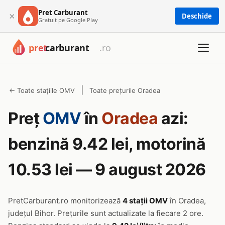
Pret Carburant
×
Deschide
Gratuit pe Google Play
|
← Toate stațiile OMV
Toate prețurile Oradea
Preț
OMV
în
Oradea
azi:
benzină 9.42 lei, motorină
10.53 lei — 9 august 2026
PretCarburant.ro monitorizează
4 stații OMV
în Oradea,
județul Bihor. Prețurile sunt actualizate la fiecare 2 ore.