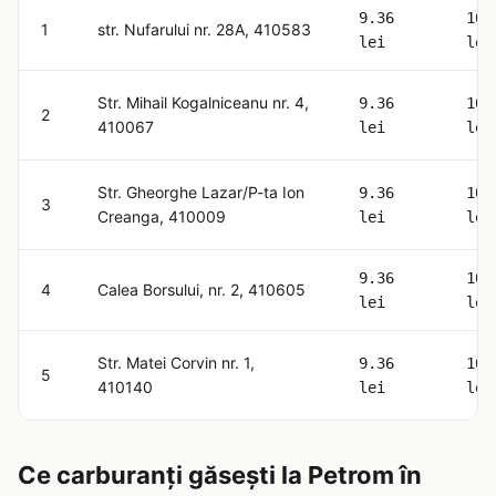
9.36
10.
1
str. Nufarului nr. 28A, 410583
lei
lei
Str. Mihail Kogalniceanu nr. 4,
9.36
10.
2
410067
lei
lei
Str. Gheorghe Lazar/P-ta Ion
9.36
10.
3
Creanga, 410009
lei
lei
9.36
10.
4
Calea Borsului, nr. 2, 410605
lei
lei
Str. Matei Corvin nr. 1,
9.36
10.
5
410140
lei
lei
Ce carburanți găsești la Petrom în