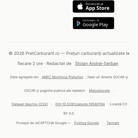
Descarca de pe
App Store
DISPONIBIL PE
Google Play
© 2026 PretCarburant.ro — Prețuri carburanți actualizate la
fiecare 2 ore · Redactat de
Stoian Andrei-Șerban
Date agregate din
ANPC Monitorul Prețurilor
, feed-uri directe SOCAR și
OSCAR și paginile publice ale rețelelor.
Metodologie
·
Dataset deschis (CSV)
·
DOI 10.5281/zenodo.19560194
· Licență CC-
BY 4.0.
Protejat de reCAPTCHA Google —
Politica Google
·
Termeni