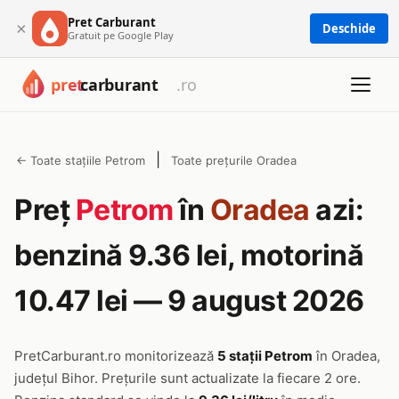
Pret Carburant
×
Deschide
Gratuit pe Google Play
|
← Toate stațiile Petrom
Toate prețurile Oradea
Preț
Petrom
în
Oradea
azi:
benzină 9.36 lei, motorină
10.47 lei — 9 august 2026
PretCarburant.ro monitorizează
5 stații Petrom
în Oradea,
județul Bihor. Prețurile sunt actualizate la fiecare 2 ore.