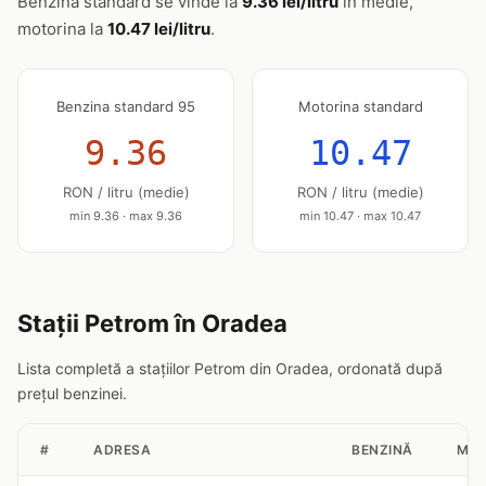
Benzina standard se vinde la
9.36 lei/litru
în medie,
motorina la
10.47 lei/litru
.
Benzina standard 95
Motorina standard
9.36
10.47
RON / litru (medie)
RON / litru (medie)
min 9.36 · max 9.36
min 10.47 · max 10.47
Stații Petrom în Oradea
Lista completă a stațiilor Petrom din Oradea, ordonată după
prețul benzinei.
#
ADRESA
BENZINĂ
MOT