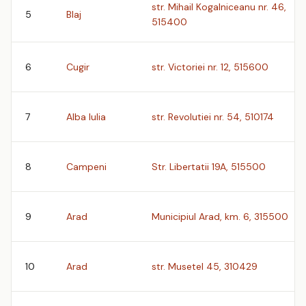
str. Mihail Kogalniceanu nr. 46,
5
Blaj
515400
6
Cugir
str. Victoriei nr. 12, 515600
7
Alba Iulia
str. Revolutiei nr. 54, 510174
8
Campeni
Str. Libertatii 19A, 515500
9
Arad
Municipiul Arad, km. 6, 315500
10
Arad
str. Musetel 45, 310429