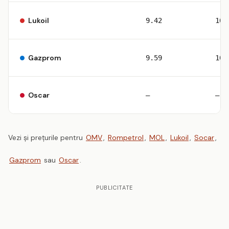
Lukoil
9.42
10.
Gazprom
9.59
10.
Oscar
—
—
Vezi și prețurile pentru
OMV
,
Rompetrol
,
MOL
,
Lukoil
,
Socar
,
Gazprom
sau
Oscar
.
PUBLICITATE