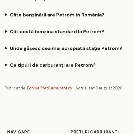
Câte benzinării are Petrom în România?
Cât costă benzina standard la Petrom?
Unde găsesc cea mai apropiată stație Petrom?
Ce tipuri de carburanți are Petrom?
Publicat de
Echipa PretCarburant.ro
· Actualizat 8 august 2026
NAVIGARE
PRETURI CARBURANTI