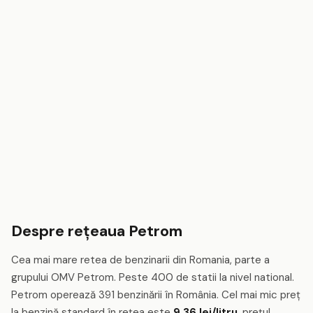
Despre rețeaua Petrom
Cea mai mare retea de benzinarii din Romania, parte a
grupului OMV Petrom. Peste 400 de statii la nivel national.
Petrom operează 391 benzinării în România. Cel mai mic preț
la benzină standard în rețea este
9.36 lei/litru
, prețul