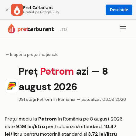
Pret Carburant
×
Deschide
Gratuit pe Google Play
← Înapoi la prețuri naționale
Preț
Petrom
azi — 8
august 2026
391 stații Petrom în România — actualizat 08.08.2026
Prețul mediu la
Petrom
în România pe 8 august 2026
este
9.36 lei/litru
pentru benzină standard,
10.47
lei/litru
pentru motorină standard și
3.72 lei/litru