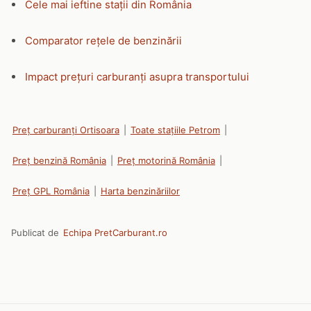
Cele mai ieftine stații din România
Comparator rețele de benzinării
Impact prețuri carburanți asupra transportului
Preț carburanți Ortisoara
|
Toate stațiile Petrom
|
Preț benzină România
|
Preț motorină România
|
Preț GPL România
|
Harta benzinăriilor
Publicat de
Echipa PretCarburant.ro