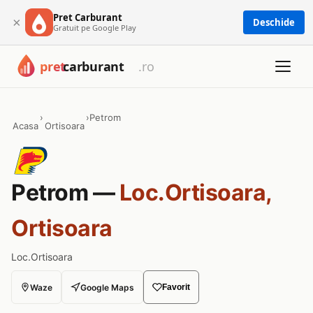
Pret Carburant
×
Deschide
Gratuit pe Google Play
›
›
Petrom
Acasa
Ortisoara
Petrom —
Loc.Ortisoara,
Ortisoara
Loc.Ortisoara
Waze
Google Maps
Favorit