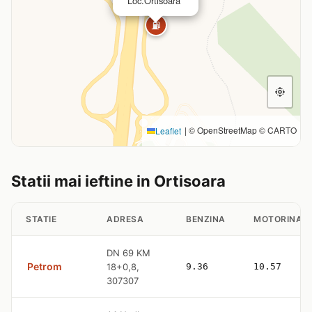
Loc.Ortisoara
⛽
|
© OpenStreetMap © CARTO
Leaflet
Statii mai ieftine in Ortisoara
STATIE
ADRESA
BENZINA
MOTORINA
DN 69 KM
Petrom
18+0,8,
9.36
10.57
307307