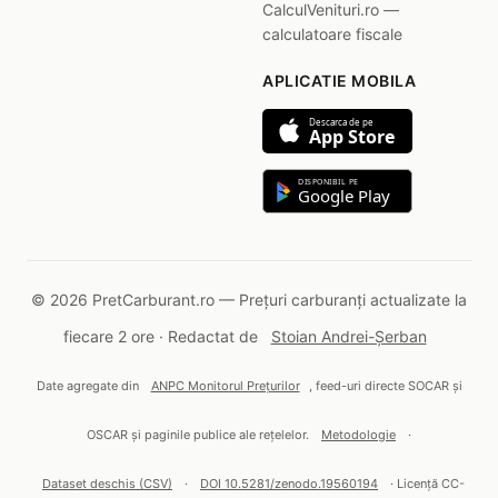
CalculVenituri.ro —
calculatoare fiscale
APLICATIE MOBILA
Descarca de pe
App Store
DISPONIBIL PE
Google Play
© 2026 PretCarburant.ro — Prețuri carburanți actualizate la
fiecare 2 ore · Redactat de
Stoian Andrei-Șerban
Date agregate din
ANPC Monitorul Prețurilor
, feed-uri directe SOCAR și
OSCAR și paginile publice ale rețelelor.
Metodologie
·
Dataset deschis (CSV)
·
DOI 10.5281/zenodo.19560194
· Licență CC-