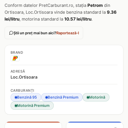
Conform datelor PretCarburant.ro, stația
Petrom
din
Ortisoara, Loc.Ortisoara vinde benzina standard la
9.36
lei/litru
, motorina standard la
10.57 lei/litru
.
Știi un preț mai bun aici?
Raportează-l
BRAND
ADRESĂ
Loc.Ortisoara
CARBURANȚI
Benzină 95
Benzină Premium
Motorină
Motorină Premium