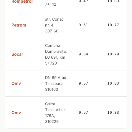
Rompetrol
9.47
10.83
7+142
str. Conac
Petrom
nr. 4,
9.51
10.77
307160
Comuna
Dumbrăviţa,
Socar
9.54
10.79
DJ 691, Km
5+720
DN 69 Arad
Omv
Timisoara,
9.57
10.83
310163
Calea
Timisorii nr.
Omv
9.57
10.83
176A,
310229