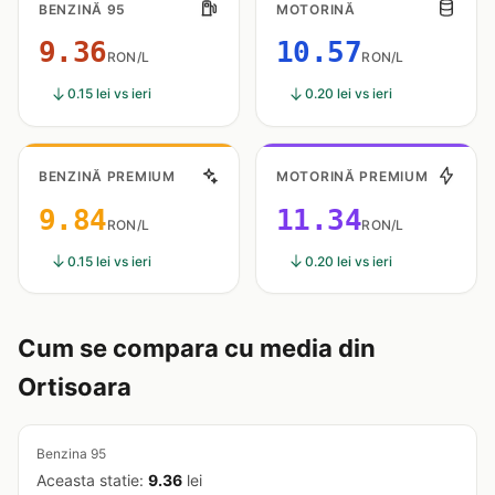
BENZINĂ 95
MOTORINĂ
9.36
10.57
RON/L
RON/L
0.15 lei vs ieri
0.20 lei vs ieri
BENZINĂ PREMIUM
MOTORINĂ PREMIUM
9.84
11.34
RON/L
RON/L
0.15 lei vs ieri
0.20 lei vs ieri
Cum se compara cu media din
Ortisoara
Benzina 95
Aceasta statie:
9.36
lei