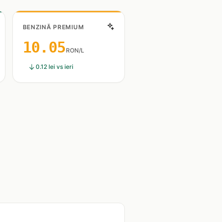
BENZINĂ PREMIUM
10.05
RON/L
0.12 lei vs ieri