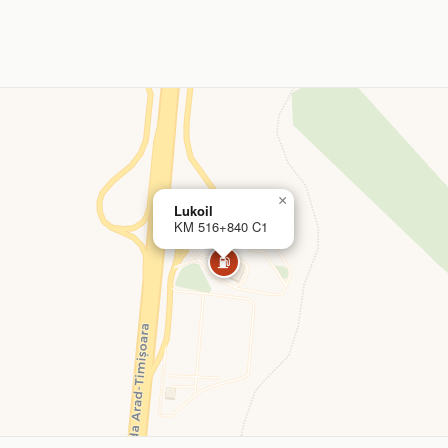
×
Lukoil
KM 516+840 C1
⛽