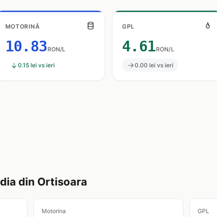
MOTORINĂ
GPL
10.83
4.61
RON/L
RON/L
0.15 lei vs ieri
0.00 lei vs ieri
ia din Ortisoara
Motorina
GPL