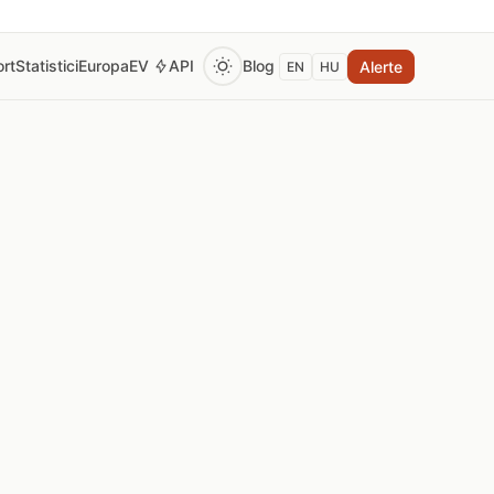
rt
Statistici
Europa
EV
API
Blog
Alerte
EN
HU