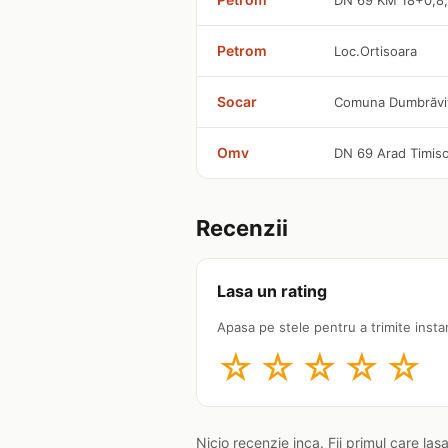
DN 69 KM 18+0,8
Petrom
Loc.Ortisoara
Socar
Comuna Dumbrăviţ
Omv
DN 69 Arad Timiso
Recenzii
Lasa un rating
Apasa pe stele pentru a trimite insta
☆
☆
☆
☆
☆
Nicio recenzie inca. Fii primul care las