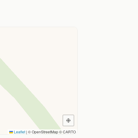
Leaflet
|
© OpenStreetMap © CARTO