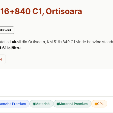
16+840 C1, Ortisoara
Favorit
stația
Lukoil
din Ortisoara, KM 516+840 C1 vinde benzina stand
4.61 lei/litru
.
-l
Benzină Premium
Motorină
Motorină Premium
GPL