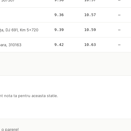
, 307307
9.36
10.57
—
a, DJ 691, Km 5+720
9.39
10.59
—
ara, 310163
9.42
10.63
—
nt nota ta pentru aceasta statie.
a o parere!