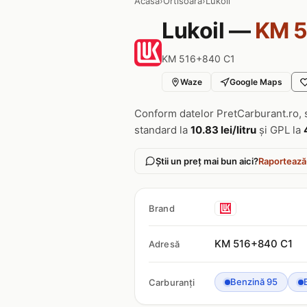
Acasa
›
Ortisoara
›
Lukoil
Lukoil —
KM 5
KM 516+840 C1
Waze
Google Maps
Conform datelor PretCarburant.ro, 
standard la
10.83 lei/litru
și GPL la
Știi un preț mai bun aici?
Raportează
Brand
KM 516+840 C1
Adresă
Benzină 95
Carburanți