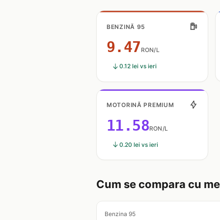
BENZINĂ 95
9.47
RON/L
0.12 lei vs ieri
MOTORINĂ PREMIUM
11.58
RON/L
0.20 lei vs ieri
Cum se compara cu med
Benzina 95