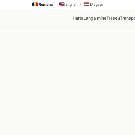
Romana
·
English
·
Magyar
Harta
Langa mine
Traseu
Transpo