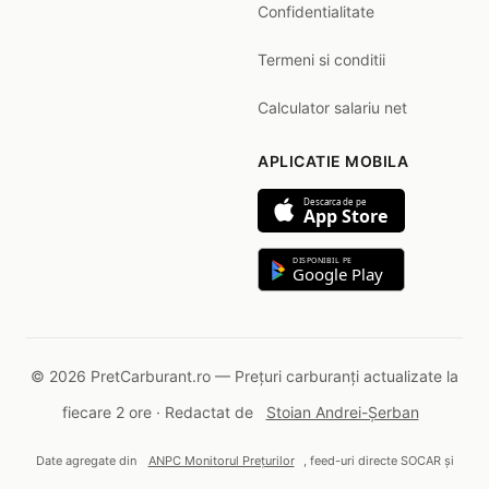
Confidentialitate
Termeni si conditii
Calculator salariu net
APLICATIE MOBILA
Descarca de pe
App Store
DISPONIBIL PE
Google Play
© 2026 PretCarburant.ro — Prețuri carburanți actualizate la
fiecare 2 ore · Redactat de
Stoian Andrei-Șerban
Date agregate din
ANPC Monitorul Prețurilor
, feed-uri directe SOCAR și