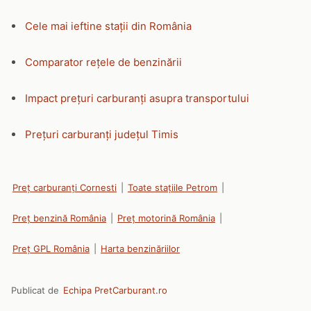
Cele mai ieftine stații din România
Comparator rețele de benzinării
Impact prețuri carburanți asupra transportului
Prețuri carburanți județul Timis
Preț carburanți Cornesti
|
Toate stațiile Petrom
|
Preț benzină România
|
Preț motorină România
|
Preț GPL România
|
Harta benzinăriilor
Publicat de
Echipa PretCarburant.ro