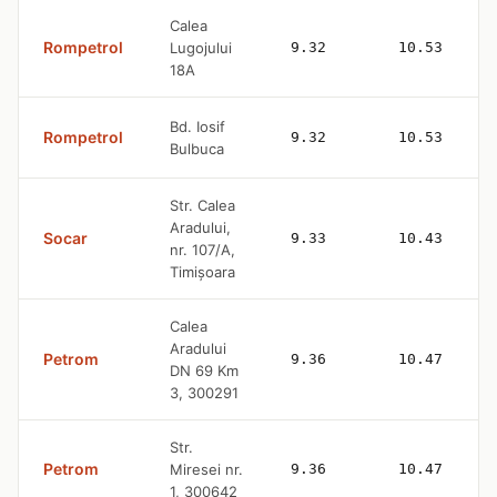
Calea
Rompetrol
Lugojului
9.32
10.53
18A
Bd. Iosif
Rompetrol
9.32
10.53
Bulbuca
Str. Calea
Aradului,
Socar
9.33
10.43
nr. 107/A,
Timișoara
Calea
Aradului
Petrom
9.36
10.47
DN 69 Km
3, 300291
Str.
Petrom
Miresei nr.
9.36
10.47
1, 300642