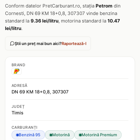
Conform datelor PretCarburant.ro, stația
Petrom
din
Cornesti, DN 69 KM 18+0,8, 307307 vinde benzina
standard la
9.36 lei/litru
, motorina standard la
10.47
lei/litru
.
Știi un preț mai bun aici?
Raportează-l
BRAND
ADRESĂ
DN 69 KM 18+0,8, 307307
JUDEȚ
Timis
CARBURANȚI
Benzină 95
Motorină
Motorină Premium