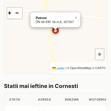
+
−
Petrom
×
DN 69 KM 18+0,8, 307307
⛽
|
© OpenStreetMap © CARTO
Leaflet
Statii mai ieftine in Cornesti
STATIE
ADRESA
BENZINA
MOTORINA