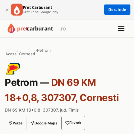
Pret Carburant
×
Deschide
Gratuit pe Google Play
›
›
Petrom
Acasa
Cornesti
Petrom —
DN 69 KM
18+0,8, 307307, Cornesti
DN 69 KM 18+0,8, 307307, jud. Timis
Waze
Google Maps
Favorit