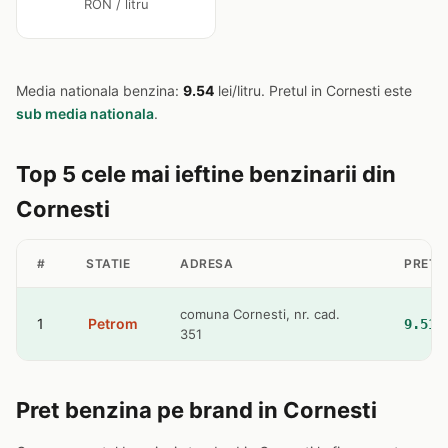
RON / litru
Media nationala benzina:
9.54
lei/litru. Pretul in Cornesti este
sub media nationala
.
Top 5 cele mai ieftine benzinarii din
Cornesti
#
STATIE
ADRESA
PRET 
comuna Cornesti, nr. cad.
1
Petrom
9.51 
351
Pret benzina pe brand in Cornesti