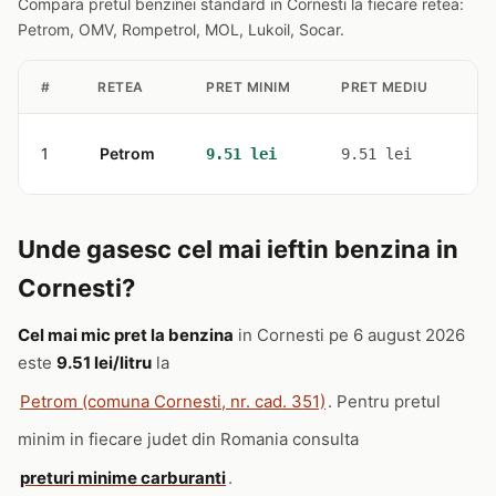
Compara pretul benzinei standard in Cornesti la fiecare retea:
Petrom, OMV, Rompetrol, MOL, Lukoil, Socar.
#
RETEA
PRET MINIM
PRET MEDIU
ST
1
Petrom
1
9.51 lei
9.51 lei
Unde gasesc cel mai ieftin benzina in
Cornesti?
Cel mai mic pret la benzina
in Cornesti pe 6 august 2026
este
9.51 lei/litru
la
Petrom (comuna Cornesti, nr. cad. 351)
. Pentru pretul
minim in fiecare judet din Romania consulta
preturi minime carburanti
.