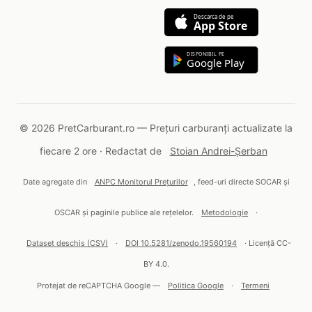
Descarca de pe
App Store
DISPONIBIL PE
Google Play
© 2026 PretCarburant.ro — Prețuri carburanți actualizate la
fiecare 2 ore · Redactat de
Stoian Andrei-Șerban
Date agregate din
ANPC Monitorul Prețurilor
, feed-uri directe SOCAR și
OSCAR și paginile publice ale rețelelor.
Metodologie
·
Dataset deschis (CSV)
·
DOI 10.5281/zenodo.19560194
· Licență CC-
BY 4.0.
Protejat de reCAPTCHA Google —
Politica Google
·
Termeni