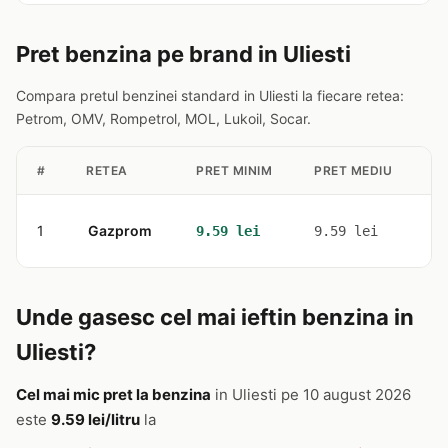
Pret benzina pe brand in Uliesti
Compara pretul benzinei standard in Uliesti la fiecare retea:
Petrom, OMV, Rompetrol, MOL, Lukoil, Socar.
#
RETEA
PRET MINIM
PRET MEDIU
ST
1
Gazprom
2
9.59 lei
9.59 lei
Unde gasesc cel mai ieftin benzina in
Uliesti?
Cel mai mic pret la benzina
in Uliesti pe 10 august 2026
este
9.59 lei/litru
la