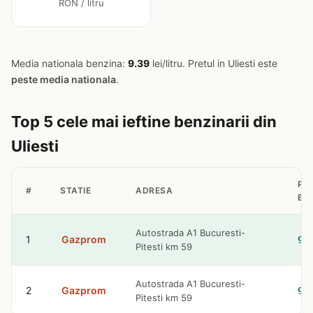
RON / litru
Media nationala benzina:
9.39
lei/litru. Pretul in Uliesti este
peste media nationala
.
Top 5 cele mai ieftine benzinarii din
Uliesti
PR
#
STATIE
ADRESA
BE
Autostrada A1 Bucuresti-
1
Gazprom
9.
Pitesti km 59
Autostrada A1 Bucuresti-
2
Gazprom
9.
Pitesti km 59