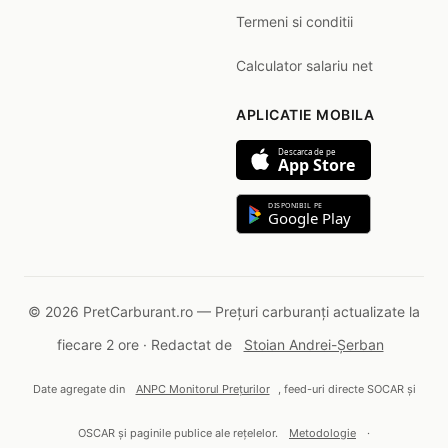
Termeni si conditii
Calculator salariu net
APLICATIE MOBILA
Descarca de pe
App Store
DISPONIBIL PE
Google Play
© 2026 PretCarburant.ro — Prețuri carburanți actualizate la
fiecare 2 ore · Redactat de
Stoian Andrei-Șerban
Date agregate din
ANPC Monitorul Prețurilor
, feed-uri directe SOCAR și
OSCAR și paginile publice ale rețelelor.
Metodologie
·