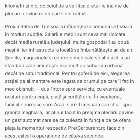
kilometri zilnic, obiceiul de a verifica prețurile înainte de
plecare devine rapid parte din rutină.
Proximitatea de Timișoara influențează comuna Orțișoara
în moduri subtile. Salariile medii sunt ceva mai ridicate
decât media rurală a județului, multe gospodării au două
mașini, iar infrastructura locală se îmbunătățește an de an.
Școlile, magazinele și centrele medicale se aliniază la un
standard care amintește mai mult de suburbia urbană
decât de satul tradițional. Pentru șoferii de aici, alegerea
stației de alimentare este legată de drumul pe care îl fac în
mod obișnuit — dus-întors spre serviciu, cu eventuale
ocoluri pentru copii, piață și curățătorie. În weekend,
familiile pornesc spre Arad, spre Timișoara sau chiar spre
granița maghiară, iar plinul făcut în preajma plecării devine
un gest automat care se calculează în funcție de ce oferă
piața la momentul respectiv. PretCarburant.ro face din
acest calcul o operațiune de câteva secunde.