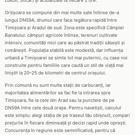
Lukoil, Socar) și actualizate la fiecare 2 ore.
Orțișoara se compune din mai multe sate întinse de-a
lungul DN59A, drumul care face legătura rapidă între
Timișoara și Aradul de sud. Zona este specifică Câmpiei
Banatului: câmpuri agricole întinse, terenuri cultivate
intensiv, comunități mici care au păstrat tradiții săsești și
românești. Populația stabilă este modestă, dar influența
urbană a Timișoarei se simte tot mai puternic, cu case noi
construite pentru familiile care caută un stil de viață mai
liniștit la 20–25 de kilometri de centrul orașului.
Prin comună nu sunt multe stații de carburanți, iar
majoritatea alimentărilor se fac fie la intrarea spre
Timișoara, fie la cele din Arad sau la punctele de pe
DN59A între cele două orașe. Pentru navetiști, calculul
este simplu: alegi stația de pe traseul tău obișnuit, compari
prețurile în fiecare dimineață și decizi rapid unde oprești.
Concurența în regiune este semnificativă, pentru că