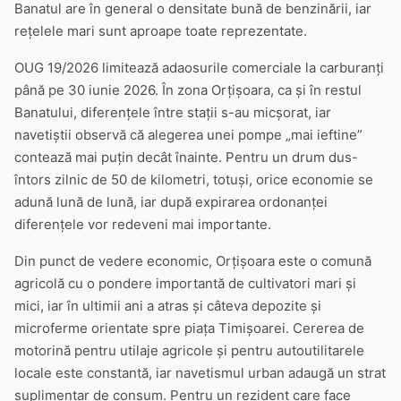
Banatul are în general o densitate bună de benzinării, iar
rețelele mari sunt aproape toate reprezentate.
OUG 19/2026 limitează adaosurile comerciale la carburanți
până pe 30 iunie 2026. În zona Orțișoara, ca și în restul
Banatului, diferențele între stații s-au micșorat, iar
navetiștii observă că alegerea unei pompe „mai ieftine”
contează mai puțin decât înainte. Pentru un drum dus-
întors zilnic de 50 de kilometri, totuși, orice economie se
adună lună de lună, iar după expirarea ordonanței
diferențele vor redeveni mai importante.
Din punct de vedere economic, Orțișoara este o comună
agricolă cu o pondere importantă de cultivatori mari și
mici, iar în ultimii ani a atras și câteva depozite și
microferme orientate spre piața Timișoarei. Cererea de
motorină pentru utilaje agricole și pentru autoutilitarele
locale este constantă, iar navetismul urban adaugă un strat
suplimentar de consum. Pentru un rezident care face