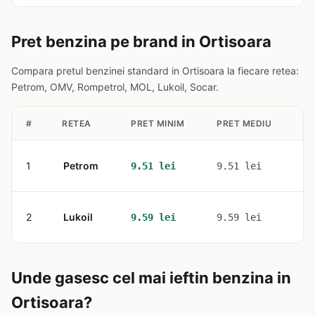
Pret benzina pe brand in Ortisoara
Compara pretul benzinei standard in Ortisoara la fiecare retea:
Petrom, OMV, Rompetrol, MOL, Lukoil, Socar.
#
RETEA
PRET MINIM
PRET MEDIU
ST
1
Petrom
2
9.51 lei
9.51 lei
2
Lukoil
2
9.59 lei
9.59 lei
Unde gasesc cel mai ieftin benzina in
Ortisoara?