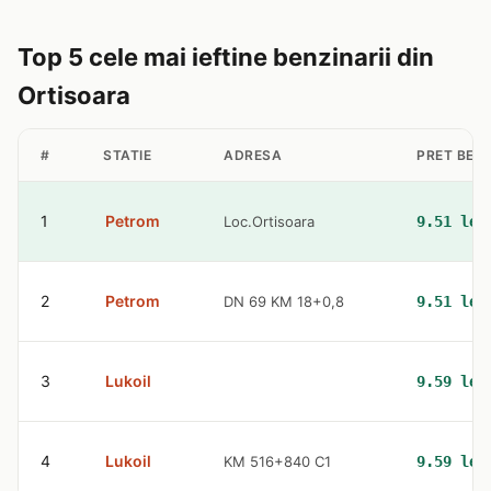
Top 5 cele mai ieftine benzinarii din
Ortisoara
#
STATIE
ADRESA
PRET BEN
1
Petrom
Loc.Ortisoara
9.51 lei
2
Petrom
DN 69 KM 18+0,8
9.51 lei
3
Lukoil
9.59 lei
4
Lukoil
KM 516+840 C1
9.59 lei