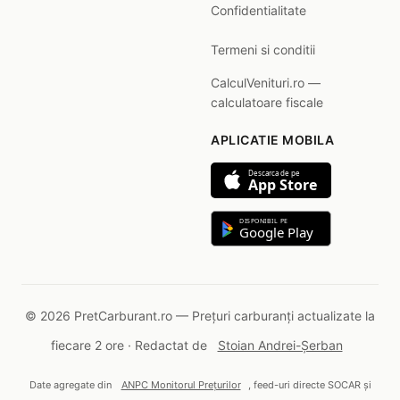
Confidentialitate
Termeni si conditii
CalculVenituri.ro —
calculatoare fiscale
APLICATIE MOBILA
Descarca de pe
App Store
DISPONIBIL PE
Google Play
© 2026 PretCarburant.ro — Prețuri carburanți actualizate la
fiecare 2 ore · Redactat de
Stoian Andrei-Șerban
Date agregate din
ANPC Monitorul Prețurilor
, feed-uri directe SOCAR și