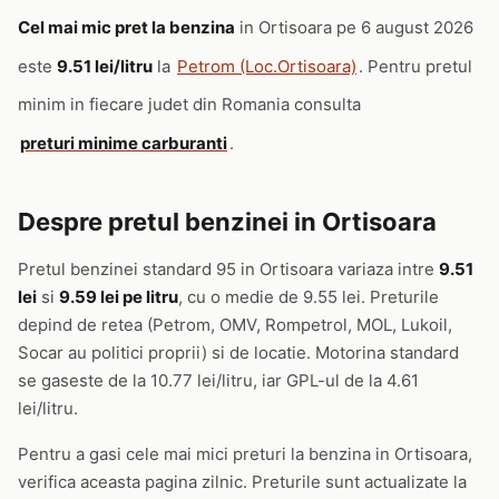
Cel mai mic pret la benzina
in Ortisoara pe 6 august 2026
este
9.51 lei/litru
la
Petrom (Loc.Ortisoara)
. Pentru pretul
minim in fiecare judet din Romania consulta
preturi minime carburanti
.
Despre pretul benzinei in Ortisoara
Pretul benzinei standard 95 in Ortisoara variaza intre
9.51
lei
si
9.59 lei pe litru
, cu o medie de 9.55 lei. Preturile
depind de retea (Petrom, OMV, Rompetrol, MOL, Lukoil,
Socar au politici proprii) si de locatie. Motorina standard
se gaseste de la 10.77 lei/litru, iar GPL-ul de la 4.61
lei/litru.
Pentru a gasi cele mai mici preturi la benzina in Ortisoara,
verifica aceasta pagina zilnic. Preturile sunt actualizate la