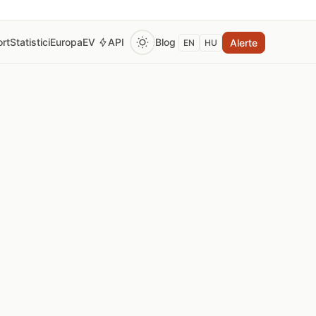
rt
Statistici
Europa
EV
API
Blog
Alerte
EN
HU