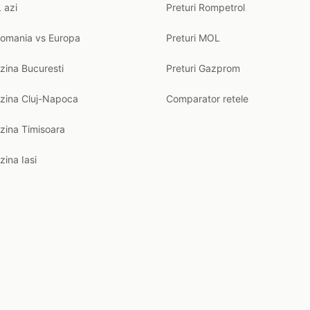
 azi
Preturi Rompetrol
Romania vs Europa
Preturi MOL
zina Bucuresti
Preturi Gazprom
nzina Cluj-Napoca
Comparator retele
zina Timisoara
zina Iasi