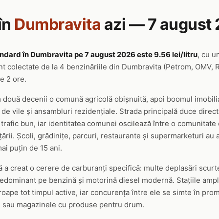
în
Dumbravita
azi — 7 august
ndard în Dumbravita pe 7 august 2026 este 9.56 lei/litru
, cu u
nt colectate de la 4 benzinăriile din Dumbravita (Petrom, OMV, 
re 2 ore.
două decenii o comună agricolă obișnuită, apoi boomul imobilia
 de vile și ansambluri rezidențiale. Strada principală duce direc
rafic bun, iar identitatea comunei oscilează între o comunitate 
l țării. Școli, grădinițe, parcuri, restaurante și supermarketuri a
mai puțin de 15 ani.
 a creat o cerere de carburanți specifică: multe deplasări scurt
redominant pe benzină și motorină diesel modernă. Stațiile ampla
ape tot timpul active, iar concurența între ele se simte în promo
le sau magazinele cu produse pentru drum.