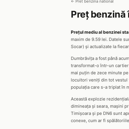
← Pret benzina national
Preț benzină 
Prețul mediu al benzinei sta
maxim de 9.59 lei. Datele su
Socar) și actualizate la fieca
Dumbrăvița a fost până acum 
transformat-o într-un cartier
mai puțin de zece minute pe t
locuitori veniți din tot vestu
populația care s-a triplat în 
Această explozie rezidențială
dimineața și seara, mașini p
Timișoara și pe DN6 sunt apro
conexe, cum ar fi spălătorii