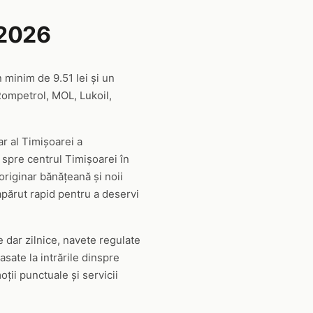
 2026
n minim de 9.51 lei și un
Rompetrol, MOL, Lukoil,
r al Timișoarei a
t spre centrul Timișoarei în
originar bănățeană și noii
u apărut rapid pentru a deservi
e dar zilnice, navete regulate
sate la intrările dinspre
ții punctuale și servicii