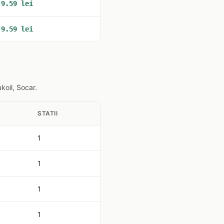
9.59 lei
9.59 lei
koil, Socar.
STATII
1
1
1
1