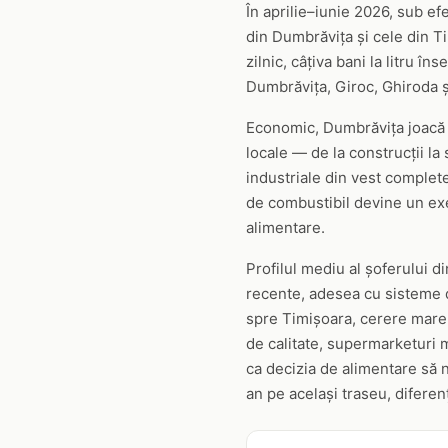
În aprilie–iunie 2026, sub ef
din Dumbrăvița și cele din T
zilnic, câțiva bani la litru 
Dumbrăvița, Giroc, Ghiroda ș
Economic, Dumbrăvița joacă r
locale — de la construcții la
industriale din vest complet
de combustibil devine un exer
alimentare.
Profilul mediu al șoferului d
recente, adesea cu sisteme d
spre Timișoara, cerere mare p
de calitate, supermarketuri 
ca decizia de alimentare să n
an pe același traseu, diferen