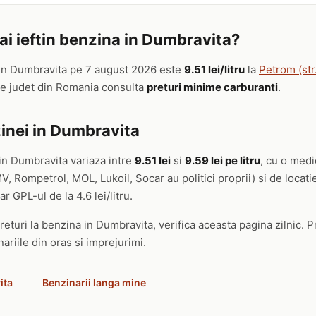
i ieftin benzina in Dumbravita?
in Dumbravita pe 7 august 2026 este
9.51 lei/litru
la
Petrom (str
re judet din Romania consulta
preturi minime carburanti
.
inei in Dumbravita
in Dumbravita variaza intre
9.51 lei
si
9.59 lei pe litru
, cu o medi
, Rompetrol, MOL, Lukoil, Socar au politici proprii) si de locat
ar GPL-ul de la 4.6 lei/litru.
returi la benzina in Dumbravita, verifica aceasta pagina zilnic. Pr
ariile din oras si imprejurimi.
ita
Benzinarii langa mine