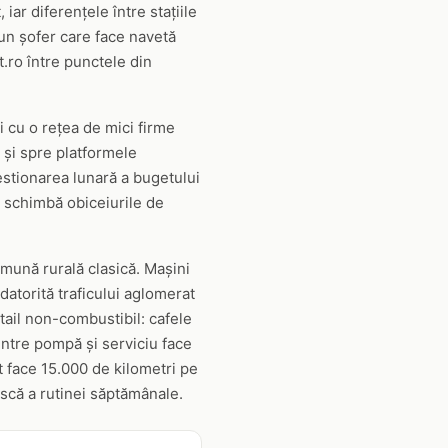
iar diferențele între stațiile
un șofer care face navetă
.ro între punctele din
 cu o rețea de mici firme
i și spre platformele
estionarea lunară a bugetului
re schimbă obiceiurile de
comună rurală clasică. Mașini
atorită traficului aglomerat
tail non-combustibil: cafele
intre pompă și serviciu face
t face 15.000 de kilometri pe
ască a rutinei săptămânale.