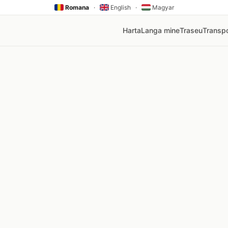
Romana
·
English
·
Magyar
Harta
Langa mine
Traseu
Transpo