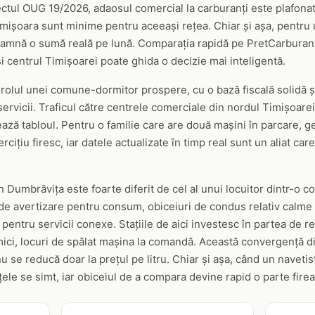
ectul OUG 19/2026, adaosul comercial la carburanți este plafonat, 
imișoara sunt minime pentru aceeași rețea. Chiar și așa, pentru 
înseamnă o sumă reală pe lună. Comparația rapidă pe PretCarburant
i centrul Timișoarei poate ghida o decizie mai inteligentă.
olul unei comune-dormitor prospere, cu o bază fiscală solidă și
 servicii. Traficul către centrele comerciale din nordul Timișoare
ează tabloul. Pentru o familie care are două mașini în parcare, g
cițiu firesc, iar datele actualizate în timp real sunt un aliat ca
in Dumbrăvița este foarte diferit de cel al unui locuitor dintr-o 
e avertizare pentru consum, obiceiuri de condus relativ calme d
entru servicii conexe. Stațiile de aici investesc în partea de re
mici, locuri de spălat mașina la comandă. Această convergență d
u se reducă doar la prețul pe litru. Chiar și așa, când un navetis
țele se simt, iar obiceiul de a compara devine rapid o parte fire