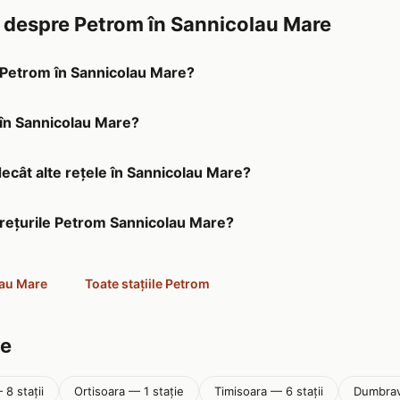
e despre Petrom în Sannicolau Mare
a Petrom în Sannicolau Mare?
 în Sannicolau Mare?
decât alte rețele în Sannicolau Mare?
prețurile Petrom Sannicolau Mare?
lau Mare
Toate stațiile Petrom
șe
8 stații
Ortisoara — 1 stație
Timisoara — 6 stații
Dumbravi