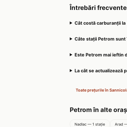
Întrebări frecvent
Cât costă carburanții l
Câte stații Petrom sunt
Este Petrom mai ieftin 
La cât se actualizează 
Toate prețurile în Sannico
Petrom în alte ora
Nadlac — 1 stație
Arad — 