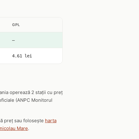
GPL
—
4.61 lei
nia operează 2 stații cu preț
 oficiale (ANPC Monitorul
pă preț sau folosește
harta
nnicolau Mare
.