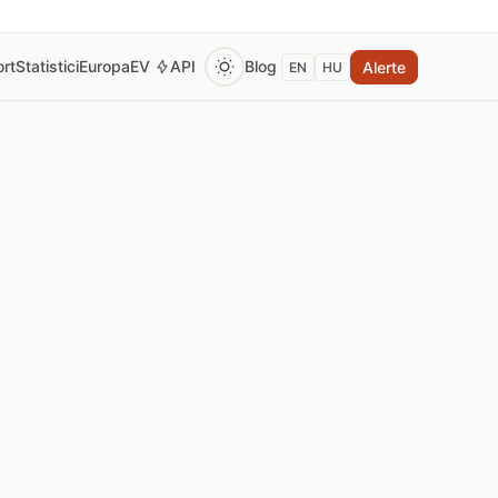
rt
Statistici
Europa
EV
API
Blog
Alerte
EN
HU