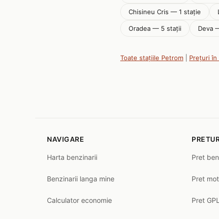
Chisineu Cris — 1 stație
Oradea — 5 stații
Deva —
Toate stațiile Petrom
|
Prețuri î
NAVIGARE
PRETUR
Harta benzinarii
Pret ben
Benzinarii langa mine
Pret mot
Calculator economie
Pret GPL