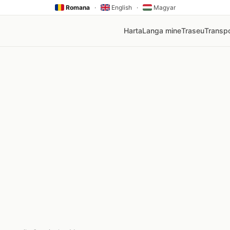
Romana
·
English
·
Magyar
Harta
Langa mine
Traseu
Transpo