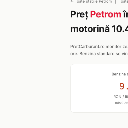
|
← Toate stațiile Petrom
Toat
Preț
Petrom
î
motorină 10.
PretCarburant.ro monitoriz
ore. Benzina standard se vi
Benzina 
9
RON / li
min 9.36