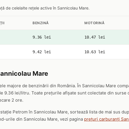
ă de celelalte rețele active în Sannicolau Mare.
ȚII
BENZINĂ
MOTORINĂ
9.36 lei
10.47 lei
9.42 lei
10.63 lei
Sannicolau Mare
ele majore de benzinării din România. În Sannicolau Mare compa
 9.36 lei/litru. Toate prețurile afișate sunt colectate din surse
iecare 2 ore.
ă stație Petrom în Sannicolau Mare, sortează lista de mai sus du
and-urile din Sannicolau Mare, vezi pagina
prețuri carburanți Sa