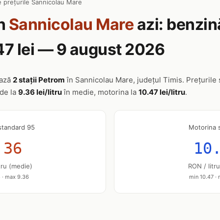
e prețurile Sannicolau Mare
n
Sannicolau Mare
azi: benzină
47 lei — 9 august 2026
ează
2 stații Petrom
în Sannicolau Mare, județul Timis. Prețurile s
nde la
9.36 lei/litru
în medie, motorina la
10.47 lei/litru
.
standard 95
Motorina 
.36
10
tru (medie)
RON / litr
 · max 9.36
min 10.47 ·