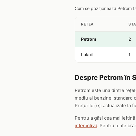
Cum se poziționează Petrom faț
RETEA
STA
Petrom
2
Lukoil
1
Despre Petrom în 
Petrom este una dintre rețel
mediu al benzinei standard de
Prețurilor) și actualizate la f
Pentru a găsi cea mai ieftin
interactivă
. Pentru toate br