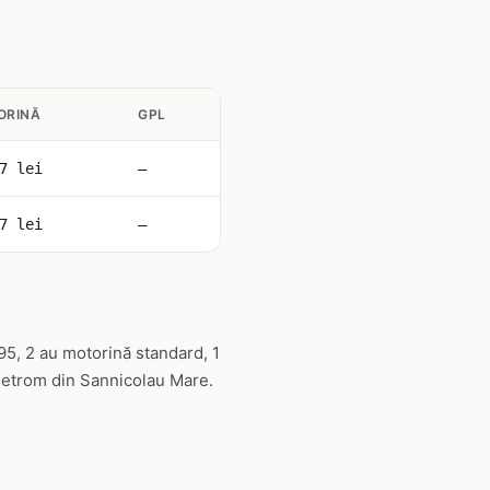
ORINĂ
GPL
7 lei
—
7 lei
—
95, 2 au motorină standard, 1
 Petrom din Sannicolau Mare.