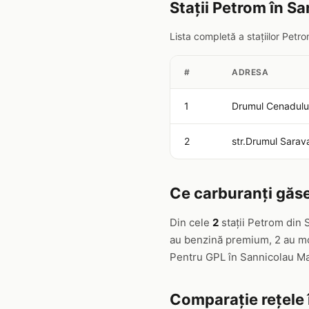
Stații Petrom în S
Lista completă a stațiilor Pet
#
ADRESA
1
Drumul Cenadulu
2
str.Drumul Sarava
Ce carburanți găse
Din cele
2
stații Petrom din 
au benzină premium, 2 au mot
Pentru GPL în Sannicolau M
Comparație rețele