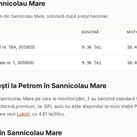
annicolau Mare
rom din Sannicolau Mare, ordonată după prețul benzinei.
BENZINĂ
MOT
i nr. 18A, 305600
9.36 lei
10.4
lei nr. 1, 305600
9.36 lei
10.4
ști la Petrom în Sannicolau Mare
Sannicolau Mare pe care le monitorizăm, 2 au benzină standard 
orină premium, iar GPL auto nu este disponibil la nicio stație
are vezi
Lukoil
, cu 4.61 lei/litru.
 în Sannicolau Mare