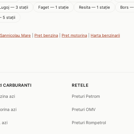
Lugoj — 3 stații
Faget — 1 stație
Resita — 1 stație
Bors — 
 5 stații
n Sannicolau Mare
|
Pret benzina
|
Pret motorina
|
Harta benzinarii
I CARBURANTI
RETELE
zina azi
Preturi Petrom
orina azi
Preturi OMV
 azi
Preturi Rompetrol