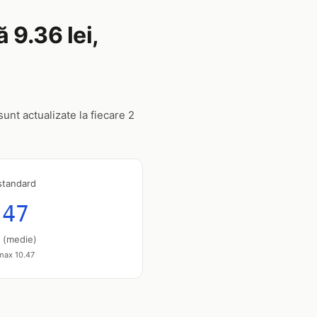
 9.36 lei,
unt actualizate la fiecare 2
standard
.47
u (medie)
 max 10.47