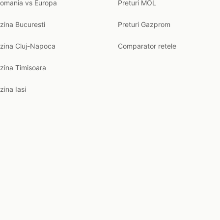
Romania vs Europa
Preturi MOL
zina Bucuresti
Preturi Gazprom
nzina Cluj-Napoca
Comparator retele
zina Timisoara
zina Iasi