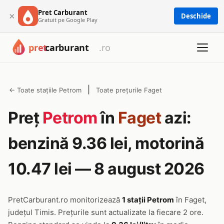
Pret Carburant
×
Deschide
Gratuit pe Google Play
|
← Toate stațiile Petrom
Toate prețurile Faget
Preț
Petrom
în
Faget
azi:
benzină 9.36 lei, motorină
10.47 lei — 8 august 2026
PretCarburant.ro monitorizează
1 stații Petrom
în Faget,
județul Timis. Prețurile sunt actualizate la fiecare 2 ore.