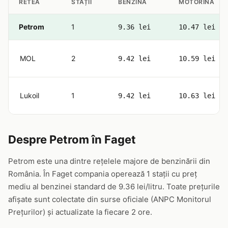
RETEA
STAȚII
BENZINĂ
MOTORINĂ
Petrom
1
9.36 lei
10.47 lei
MOL
2
9.42 lei
10.59 lei
Lukoil
1
9.42 lei
10.63 lei
Despre Petrom în Faget
Petrom este una dintre rețelele majore de benzinării din
România. În Faget compania operează 1 stații cu preț
mediu al benzinei standard de 9.36 lei/litru. Toate prețurile
afișate sunt colectate din surse oficiale (ANPC Monitorul
Prețurilor) și actualizate la fiecare 2 ore.