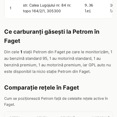
str. Calea Lugojului nr. 84 nr.
9.36
10.
1
topo 164/2/1, 305300
lei
lei
Ce carburanți găsești la Petrom în
Faget
Din cele
1
stații Petrom din Faget pe care le monitorizăm, 1
au benzină standard 95, 1 au motorină standard, 1 au
benzină premium, 1 au motorină premium, iar GPL auto nu
este disponibil la nicio stație Petrom din Faget.
Comparație rețele în Faget
Cum se poziționează Petrom față de celelalte rețele active în
Faget.