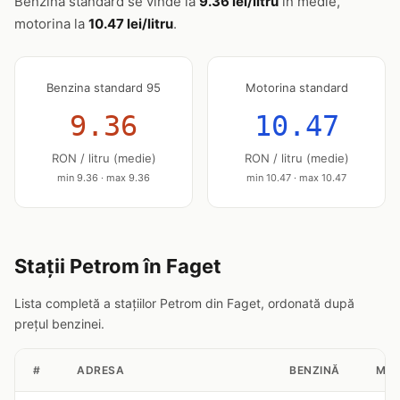
Benzina standard se vinde la
9.36 lei/litru
în medie,
motorina la
10.47 lei/litru
.
Benzina standard 95
Motorina standard
9.36
10.47
RON / litru (medie)
RON / litru (medie)
min 9.36 · max 9.36
min 10.47 · max 10.47
Stații Petrom în Faget
Lista completă a stațiilor Petrom din Faget, ordonată după
prețul benzinei.
#
ADRESA
BENZINĂ
MOT