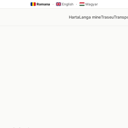
Romana
·
English
·
Magyar
Harta
Langa mine
Traseu
Transpo