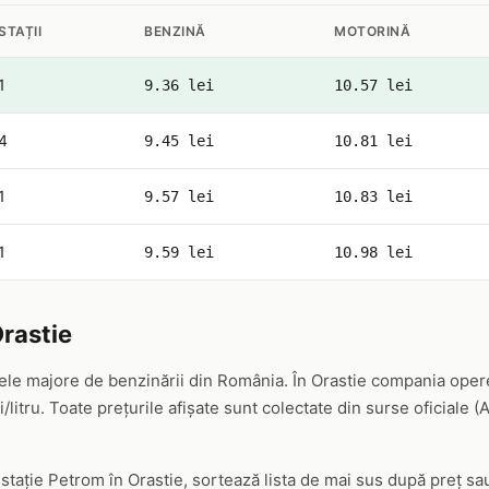
STAȚII
BENZINĂ
MOTORINĂ
1
9.36 lei
10.57 lei
4
9.45 lei
10.81 lei
1
9.57 lei
10.83 lei
1
9.59 lei
10.98 lei
rastie
ele majore de benzinării din România. În Orastie compania operea
/litru. Toate prețurile afișate sunt colectate din surse oficiale 
 stație Petrom în Orastie, sortează lista de mai sus după preț s