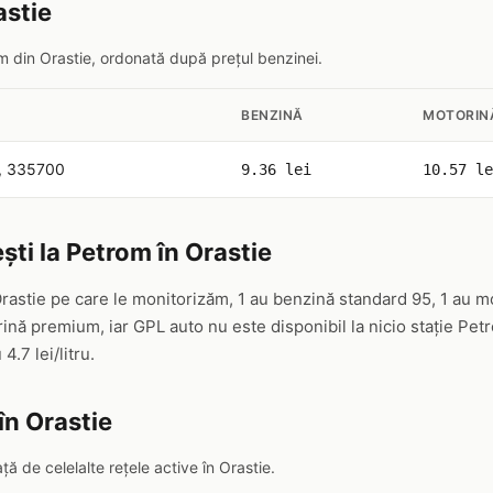
astie
om din Orastie, ordonată după prețul benzinei.
BENZINĂ
MOTORIN
78, 335700
9.36 lei
10.57 le
ști la Petrom în Orastie
Orastie pe care le monitorizăm, 1 au benzină standard 95, 1 au m
nă premium, iar GPL auto nu este disponibil la nicio stație Pet
 4.7 lei/litru.
în Orastie
 de celelalte rețele active în Orastie.