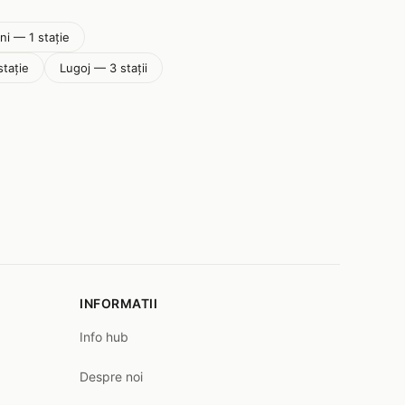
ni — 1 stație
stație
Lugoj — 3 stații
INFORMATII
Info hub
Despre noi