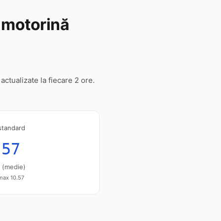
, motorină
actualizate la fiecare 2 ore.
standard
.57
u (medie)
 max 10.57