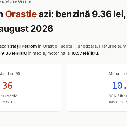
 prețurile Orastie
n
Orastie
azi: benzină 9.36 lei
7 august 2026
ează
1 stații Petrom
în Orastie, județul Hunedoara. Prețurile sunt 
a
9.36 lei/litru
în medie, motorina la
10.57 lei/litru
.
standard 95
Motorina 
.36
10
tru (medie)
RON / litr
 · max 9.36
min 10.57 ·