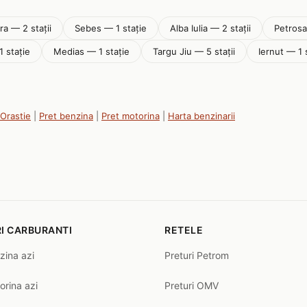
a — 2 stații
Sebes — 1 stație
Alba Iulia — 2 stații
Petrosa
 stație
Medias — 1 stație
Targu Jiu — 5 stații
Iernut — 1 
 Orastie
|
Pret benzina
|
Pret motorina
|
Harta benzinarii
I CARBURANTI
RETELE
zina azi
Preturi Petrom
orina azi
Preturi OMV