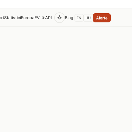
rt
Statistici
Europa
EV
API
Blog
Alerte
EN
HU