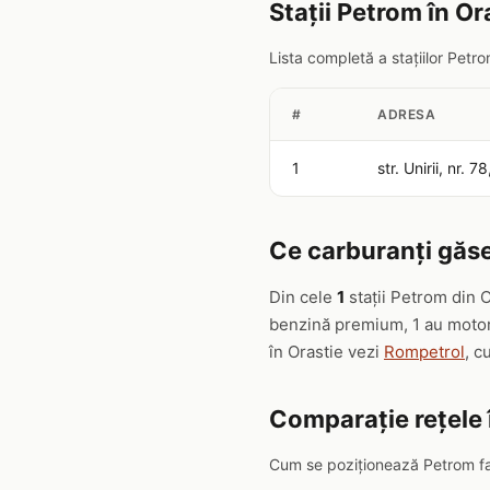
Stații Petrom în Or
Lista completă a stațiilor Petr
#
ADRESA
1
str. Unirii, nr. 
Ce carburanți găse
Din cele
1
stații Petrom din 
benzină premium, 1 au motori
în Orastie vezi
Rompetrol
, cu
Comparație rețele 
Cum se poziționează Petrom față