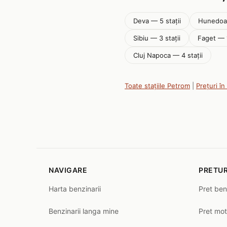
Deva — 5 stații
Hunedoar
Sibiu — 3 stații
Faget — 1
Cluj Napoca — 4 stații
Toate stațiile Petrom
|
Prețuri în
NAVIGARE
PRETUR
Harta benzinarii
Pret ben
Benzinarii langa mine
Pret mot