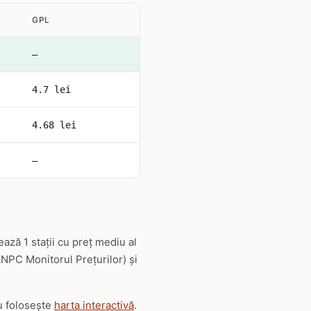
GPL
—
4.7 lei
4.68 lei
—
ză 1 stații cu preț mediu al
(ANPC Monitorul Prețurilor) și
au folosește
harta interactivă
.