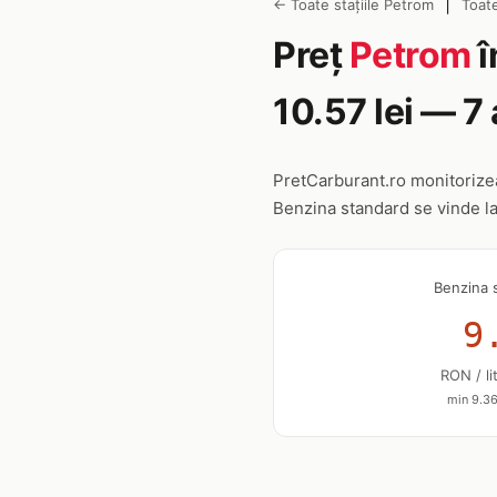
|
← Toate stațiile Petrom
Toate
Preț
Petrom
î
10.57 lei — 
PretCarburant.ro monitoriz
Benzina standard se vinde l
Benzina 
9
RON / li
min 9.36