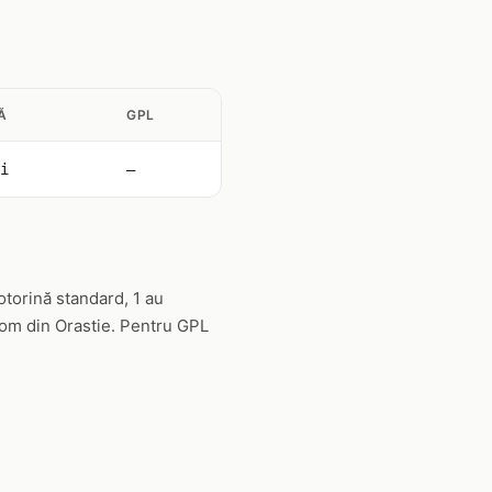
Ă
GPL
i
—
otorină standard, 1 au
rom din Orastie. Pentru GPL