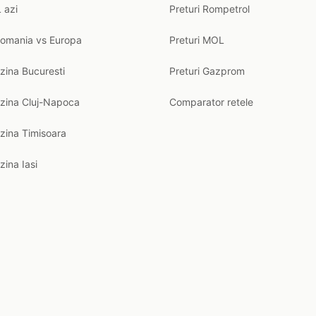
 azi
Preturi Rompetrol
Romania vs Europa
Preturi MOL
zina Bucuresti
Preturi Gazprom
nzina Cluj-Napoca
Comparator retele
zina Timisoara
zina Iasi