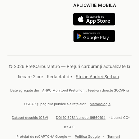
APLICATIE MOBILA
Descarca de pe
App Store
DISPONIBIL PE
Google Play
© 2026 PretCarburant.ro — Prețuri carburanți actualizate la
fiecare 2 ore · Redactat de
Stoian Andrei-Șerban
Date agregate din
ANPC Monitorul Prețurilor
, feed-uri directe SOCAR și
OSCAR și paginile publice ale rețelelor.
Metodologie
·
Dataset deschis (CSV)
·
DOI 10.5281/zenodo.19560194
· Licență CC-
BY 4.0.
Protejat de reCAPTCHA Google —
Politica Google
·
Termeni