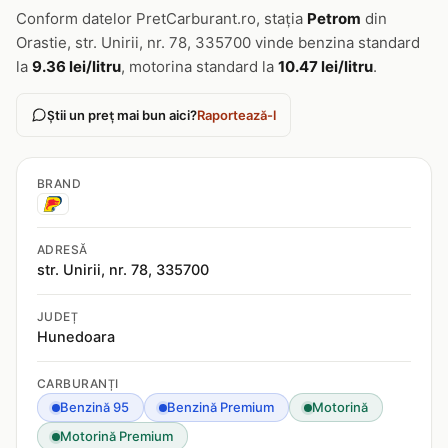
Conform datelor PretCarburant.ro, stația
Petrom
din
Orastie, str. Unirii, nr. 78, 335700 vinde benzina standard
la
9.36 lei/litru
, motorina standard la
10.47 lei/litru
.
Știi un preț mai bun aici?
Raportează-l
BRAND
ADRESĂ
str. Unirii, nr. 78, 335700
JUDEȚ
Hunedoara
CARBURANȚI
Benzină 95
Benzină Premium
Motorină
Motorină Premium