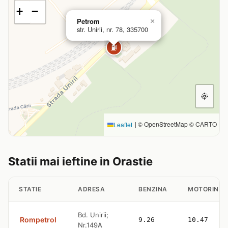
+
−
Petrom
×
str. Unirii, nr. 78, 335700
⛽
|
© OpenStreetMap © CARTO
Leaflet
Statii mai ieftine in Orastie
STATIE
ADRESA
BENZINA
MOTORINA
Bd. Unirii;
Rompetrol
9.26
10.47
Nr.149A