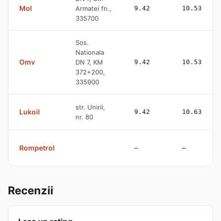
Mol
Armatei fn.,
9.42
10.53
335700
Sos.
Nationala
Omv
DN 7, KM
9.42
10.53
372+200,
335900
str. Unirii,
Lukoil
9.42
10.63
nr. 80
Rompetrol
—
—
Recenzii