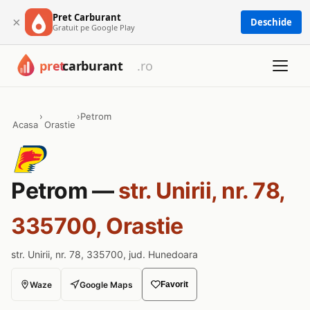
Pret Carburant
×
Deschide
Gratuit pe Google Play
›
›
Petrom
Acasa
Orastie
Petrom —
str. Unirii, nr. 78,
335700, Orastie
str. Unirii, nr. 78, 335700, jud. Hunedoara
Waze
Google Maps
Favorit