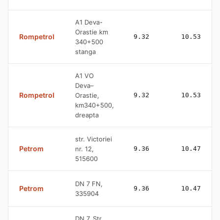
A1 Deva-
Orastie km
Rompetrol
9.32
10.53
340+500
stanga
A1 VO
Deva–
Rompetrol
Orastie,
9.32
10.53
km340+500,
dreapta
str. Victoriei
Petrom
nr. 12,
9.36
10.47
515600
DN 7 FN,
Petrom
9.36
10.47
335904
DN 7, Str.