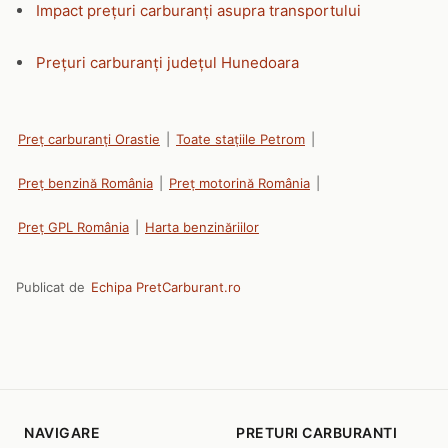
Impact prețuri carburanți asupra transportului
Prețuri carburanți județul Hunedoara
Preț carburanți Orastie
|
Toate stațiile Petrom
|
Preț benzină România
|
Preț motorină România
|
Preț GPL România
|
Harta benzinăriilor
Publicat de
Echipa PretCarburant.ro
NAVIGARE
PRETURI CARBURANTI