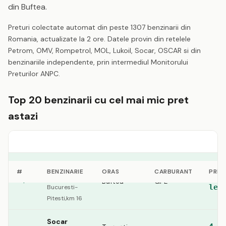
din Buftea.
Preturi colectate automat din peste 1307 benzinarii din
Romania, actualizate la 2 ore. Datele provin din retelele
Petrom, OMV, Rompetrol, MOL, Lukoil, Socar, OSCAR si din
benzinariile independente, prin intermediul Monitorului
Preturilor ANPC.
Top 20 benzinarii cu cel mai mic pret
astazi
Rompetrol
#
BENZINARIE
ORAS
CARBURANT
PRET
4.2
sos.
Buftea
GPL
1
lei
Bucuresti-
Pitesti,km 16
Socar