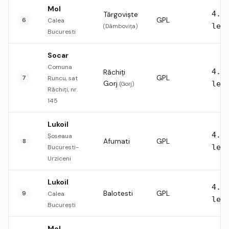
Mol
4.5
Târgoviște
GPL
6
Calea
lei
(Dâmbovița)
Bucuresti
Socar
Comuna
4.5
Răchiți
GPL
7
Runcu, sat
Gorj
lei
(Gorj)
Răchiți, nr.
145
Lukoil
4.5
Şoseaua
Afumati
GPL
8
lei
Bucuresti-
Urziceni
Lukoil
4.5
Balotesti
GPL
9
Calea
lei
București
Mol