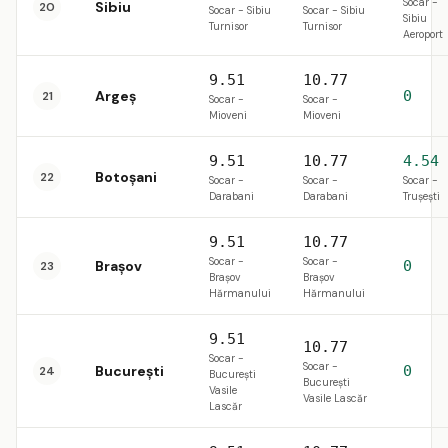
Socar -
Sibiu
20
Socar - Sibiu
Socar - Sibiu
Sibiu
Turnisor
Turnisor
Aeroport
9.51
10.77
Argeș
0
21
Socar -
Socar -
Mioveni
Mioveni
9.51
10.77
4.54
Botoșani
22
Socar -
Socar -
Socar -
Darabani
Darabani
Trușești
9.51
10.77
Socar -
Socar -
Brașov
0
23
Brașov
Brașov
Hărmanului
Hărmanului
9.51
10.77
Socar -
Socar -
Bucureşti
0
24
București
București
Vasile
Vasile Lascăr
Lascăr