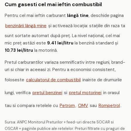
Cum gasesti cel mai ieftin combustibil
Pentru cel mai ieftin carburant
lângă tine
, deschide pagina
benzinării lângă mine
și activează locația: stațiile din raza ta
sunt sortate automat după preț. La nivel național, cel mai
mic preț astăzi este
9.41 lei/litru
la benzină standard și
10.73 lei/litru
la motorină.
Pretul carburantilor variaza semnificativ intre regiuni, brand-
uri si chiar in aceeasi zi. Pentru a economisi consistent,
foloseste
calculatorul de combustibil
inainte de drumurile
lungi, verifica
pretul benzinei
si
pretul motorinei
in orasul
tau si compara retelele cu
Petrom
,
OMV
sau
Rompetrol
.
Sursa: ANPC Monitorul Preturilor + feed-uri directe SOCAR si
OSCAR + paginile publice ale retelelor. Preturi filtrate cu praguri de