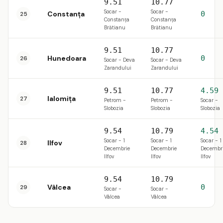
9.51
10.77
Socar -
Socar -
Constanța
0
25
Constanța
Constanța
Brătianu
Brătianu
9.51
10.77
Hunedoara
0
26
Socar - Deva
Socar - Deva
Zarandului
Zarandului
9.51
10.77
4.59
Ialomița
27
Petrom -
Petrom -
Socar -
Slobozia
Slobozia
Slobozia
9.54
10.79
4.54
Socar - 1
Socar - 1
Socar - 1
Ilfov
28
Decembrie
Decembrie
Decembr
Ilfov
Ilfov
Ilfov
9.54
10.79
Vâlcea
0
29
Socar -
Socar -
Vâlcea
Vâlcea