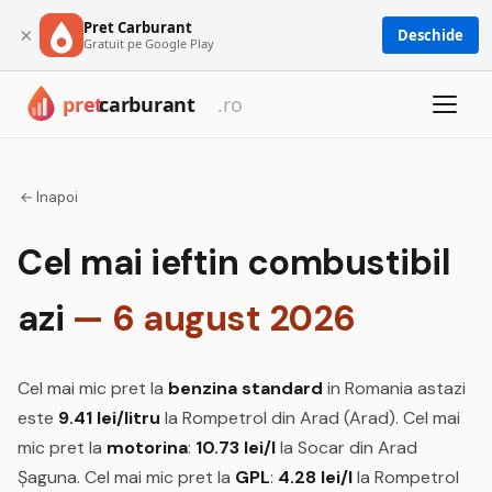
Pret Carburant
×
Deschide
Gratuit pe Google Play
← Inapoi
Cel mai ieftin combustibil
azi
— 6 august 2026
Cel mai mic pret la
benzina standard
in Romania astazi
este
9.41 lei/litru
la Rompetrol din Arad (Arad). Cel mai
mic pret la
motorina
:
10.73 lei/l
la Socar din Arad
Șaguna. Cel mai mic pret la
GPL
:
4.28 lei/l
la Rompetrol