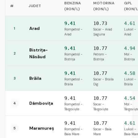
BENZINA
MOTORINA
GPL
#
JUDET
(RON/L)
(RON/L)
(RON/L
9.41
10.73
4.61
Arad
1
Rompetrol -
Socar - Arad
Lukoil -
Arad
Șaguna
Arad
9.41
10.77
4.94
Bistrița-
2
Rompetrol -
Petrom -
Mol -
Năsăud
Bistriţa
Bistriţa
Bistriţa
9.41
10.77
4.58
Brăila
3
Rompetrol -
Socar - Brăila
Lukoil -
Brăila
Dig
Brăila
9.41
10.77
4.54
Dâmbovița
4
Rompetrol -
Socar -
Mol -
Târgoviște
Târgoviște
Târgovișt
9.41
10.77
4.61
Maramureș
5
Rompetrol -
Socar - Baia
Lukoil -
Baia Mare
Mare
Baia Mar