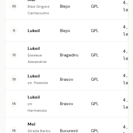
4.5
Blejoi
GPL
10
Bdul Grigore
lei
Cantacuzino
4.5
Lukoil
Blejoi
GPL
11
lei
Lukoil
4.5
Bragadiru
GPL
12
Șoseaua
lei
Alexandriei
4.5
Lukoil
Brasov
GPL
13
lei
str. Poienilor
Lukoil
4.5
Brasov
GPL
14
str.
lei
Harmanului
Mol
4.5
Bucuresti
GPL
15
Strada Barbu