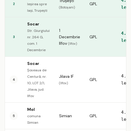
4.5
Trușești
GPL
2
Ieșirea spre
lei
(Botoșani)
Iași, Trușești
Socar
1
Str. Giurgiului
4.5
Decembrie
GPL
3
nr. 264 G,
lei
Ilfov
com. 1
(Ilfov)
Decembrie
Socar
Șoseaua de
4.5
Jilava IF
Centură, nr.
GPL
4
lei
10, LOT 2/1,
(Ilfov)
Jilava, jud.
Ilfov
Mol
4.5
Simian
GPL
5
comuna
lei
Simian