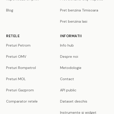
Blog
Pret benzina Timisoara
Pret benzina Iasi
RETELE
INFORMATII
Preturi Petrom
Info hub
Preturi OMV
Despre noi
Preturi Rompetrol
Metodologie
Preturi MOL
Contact
Preturi Gazprom
API public
Comparator retele
Dataset deschis
Instrumente și widget