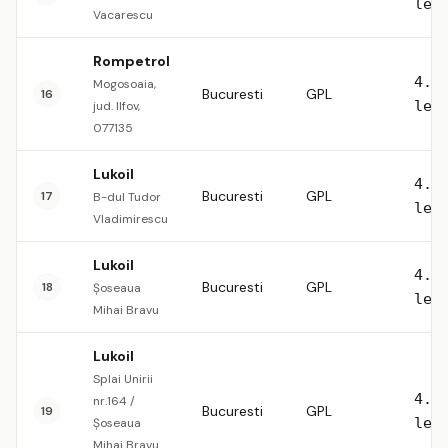
lei
Vacarescu
Rompetrol
4.5
Mogosoaia,
Bucuresti
GPL
16
lei
jud. Ilfov,
077135
Lukoil
4.5
Bucuresti
GPL
17
B-dul Tudor
lei
Vladimirescu
Lukoil
4.5
Bucuresti
GPL
18
Șoseaua
lei
Mihai Bravu
Lukoil
Splai Unirii
4.5
nr.164 /
Bucuresti
GPL
19
lei
Șoseaua
Mihai Bravu