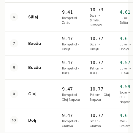
10.73
9.41
4.61
Socar -
Sălaj
6
Rompetrol -
Lukoil -
Șimleu
Zalău
Zalău
Silvaniei
9.47
10.77
4.6
Bacău
7
Rompetrol -
Socar -
Lukoil -
Onești
Onești
Onești
9.47
10.77
4.57
Buzău
8
Rompetrol -
Petrom -
Lukoil -
Buzău
Buzău
Buzău
4.59
9.47
10.77
Socar -
Cluj
9
Rompetrol -
Petrom - Cluj
Cluj
Cluj Napoca
Napoca
Napoca
9.47
10.77
4.6
Dolj
10
Rompetrol -
Socar -
Mol -
Craiova
Craiova
Craiova