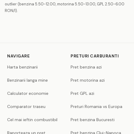
outlier (benzina 5.50-12.00, motorina 5.50-13.00, GPL 2.50-6.00
RON/l).
NAVIGARE
PRETURI CARBURANTI
Harta benzinarii
Pret benzina azi
Benzinarii langa mine
Pret motorina azi
Calculator economie
Pret GPL azi
Comparator traseu
Preturi Romania vs Europa
Cel mai ieftin combustibil
Pret benzina Bucuresti
Raporteaza un pret
Pret benzina Cluj-Napoca