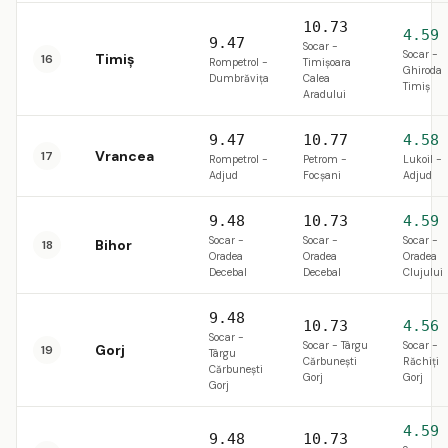
10.73
4.59
9.47
Socar -
Socar -
Timiș
16
Rompetrol -
Timișoara
Ghiroda
Dumbrăviţa
Calea
Timiş
Aradului
9.47
10.77
4.58
Vrancea
17
Rompetrol -
Petrom -
Lukoil -
Adjud
Focşani
Adjud
9.48
10.73
4.59
Socar -
Socar -
Socar -
Bihor
18
Oradea
Oradea
Oradea
Decebal
Decebal
Clujului
9.48
10.73
4.56
Socar -
Socar - Târgu
Socar -
Gorj
19
Târgu
Cărbunești
Răchiți
Cărbunești
Gorj
Gorj
Gorj
4.59
9.48
10.73