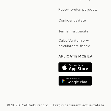
Raport prețuri pe județe
Confidentialitate
Termeni si conditii
CalculVenituri.ro —
calculatoare fiscale
APLICATIE MOBILA
Descarca de pe
App Store
DISPONIBIL PE
Google Play
© 2026 PretCarburant.ro — Prețuri carburanți actualizate la