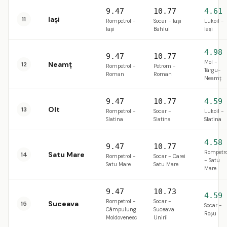
9.47
10.77
4.61
Iași
11
Rompetrol -
Socar - Iaşi
Lukoil -
Iaşi
Bahlui
Iaşi
4.98
9.47
10.77
Mol -
Neamț
12
Rompetrol -
Petrom -
Târgu-
Roman
Roman
Neamţ
9.47
10.77
4.59
Olt
13
Rompetrol -
Socar -
Lukoil -
Slatina
Slatina
Slatina
4.58
9.47
10.77
Rompetro
Satu Mare
14
Rompetrol -
Socar - Carei
- Satu
Satu Mare
Satu Mare
Mare
9.47
10.73
4.59
Rompetrol -
Socar -
Suceava
15
Socar -
Câmpulung
Suceava
Roşu
Moldovenesc
Unirii