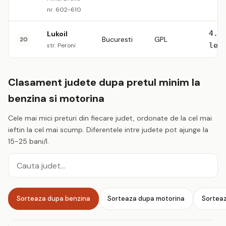
nr. 602-610
4.5
Lukoil
Bucuresti
GPL
20
lei
str. Peroni
Clasament judete dupa pretul minim la
benzina si motorina
Cele mai mici preturi din fiecare judet, ordonate de la cel mai
ieftin la cel mai scump. Diferentele intre judete pot ajunge la
15-25 bani/l.
Cauta judet
Sorteaza dupa benzina
Sorteaza dupa motorina
Sortea