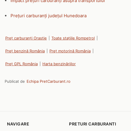
Impact prețuri carburanți asupra transportului
Prețuri carburanți județul Hunedoara
Preț carburanți Orastie
|
Toate stațiile Rompetrol
|
Preț benzină România
|
Preț motorină România
|
Preț GPL România
|
Harta benzinăriilor
Publicat de
Echipa PretCarburant.ro
NAVIGARE
PRETURI CARBURANTI