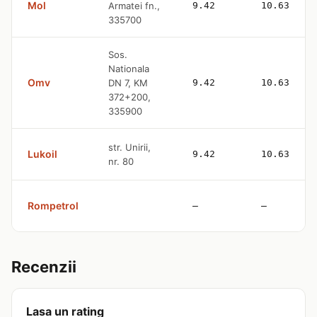
Mol
Armatei fn.,
9.42
10.63
335700
Sos.
Nationala
Omv
DN 7, KM
9.42
10.63
372+200,
335900
str. Unirii,
Lukoil
9.42
10.63
nr. 80
Rompetrol
—
—
Recenzii
Lasa un rating