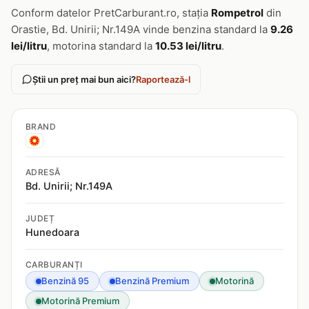
Conform datelor PretCarburant.ro, stația
Rompetrol
din
Orastie, Bd. Unirii; Nr.149A vinde benzina standard la
9.26
lei/litru
, motorina standard la
10.53 lei/litru
.
Știi un preț mai bun aici?
Raportează-l
BRAND
ADRESĂ
Bd. Unirii; Nr.149A
JUDEȚ
Hunedoara
CARBURANȚI
Benzină 95
Benzină Premium
Motorină
Motorină Premium