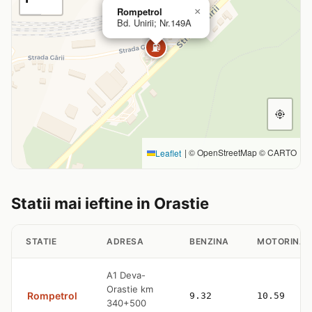
Rompetrol
×
Bd. Unirii; Nr.149A
⛽
|
© OpenStreetMap © CARTO
Leaflet
Statii mai ieftine in Orastie
STATIE
ADRESA
BENZINA
MOTORINA
A1 Deva-
Orastie km
Rompetrol
9.32
10.59
340+500