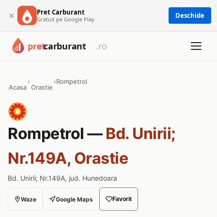
Pret Carburant
×
Deschide
Gratuit pe Google Play
›
›
Rompetrol
Acasa
Orastie
Rompetrol —
Bd. Unirii;
Nr.149A, Orastie
Bd. Unirii; Nr.149A, jud. Hunedoara
Waze
Google Maps
Favorit