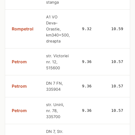
stanga
A1 VO
Deva–
Rompetrol
Orastie,
9.32
10.59
km340+500,
dreapta
str. Victoriei
Petrom
nr. 12,
9.36
10.57
515600
DN 7 FN,
Petrom
9.36
10.57
335904
str. Unirii,
Petrom
nr. 78,
9.36
10.57
335700
DN 7, Str.