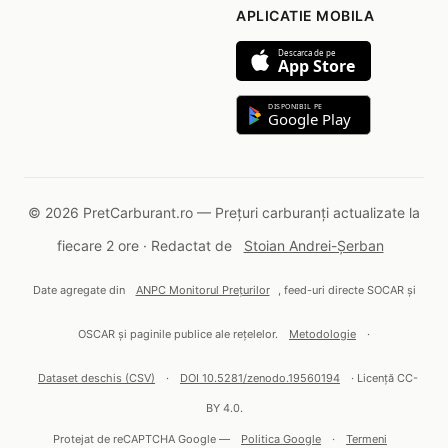
APLICATIE MOBILA
Descarca de pe
App Store
DISPONIBIL PE
Google Play
© 2026 PretCarburant.ro — Prețuri carburanți actualizate la
fiecare 2 ore · Redactat de
Stoian Andrei-Șerban
Date agregate din
ANPC Monitorul Prețurilor
, feed-uri directe SOCAR și
OSCAR și paginile publice ale rețelelor.
Metodologie
·
Dataset deschis (CSV)
·
DOI 10.5281/zenodo.19560194
· Licență CC-
BY 4.0.
Protejat de reCAPTCHA Google —
Politica Google
·
Termeni