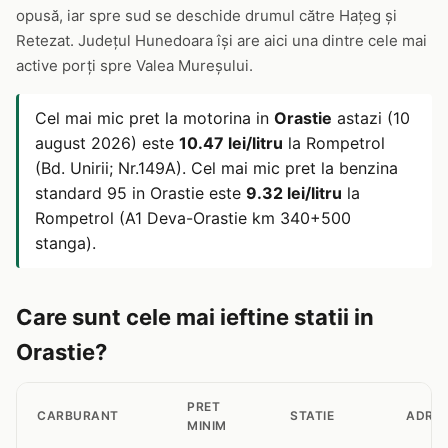
opusă, iar spre sud se deschide drumul către Hațeg și
Retezat. Județul Hunedoara își are aici una dintre cele mai
active porți spre Valea Mureșului.
Cel mai mic pret la motorina in
Orastie
astazi (10
august 2026) este
10.47 lei/litru
la Rompetrol
(Bd. Unirii; Nr.149A). Cel mai mic pret la benzina
standard 95 in Orastie este
9.32 lei/litru
la
Rompetrol (A1 Deva-Orastie km 340+500
stanga).
Care sunt cele mai ieftine statii in
Orastie?
PRET
CARBURANT
STATIE
ADRE
MINIM