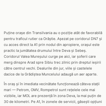
Puține orașe din Transilvania au o poziție atât de favorabilă
pentru traficul rutier ca Orăștie. Așezat pe coridorul DN7 și
cu acces direct la A1 prin nodul din apropiere, orașul este
practic la jumătatea drumului între Deva și Sebeș.
Coridorul Valea Mureșului curge pe aici, iar șoferii care
merg dinspre Arad spre Sibiu trec zilnic prin dreptul ieșirii
către centrul vechi. Dealurile din jur, viile și castelele
dacice de la Grădiștea Muncelului adaugă un aer aparte.
În oraș și în imediata vecinătate funcționează câteva stații
mari — Petrom, OMV, Rompetrol sunt rețelele cele mai
vizibile, iar MOL are prezență în zona Deva, la mai puțin de
30 de kilometri. Pe A1, în zonele de servicii, găsești opțiuni