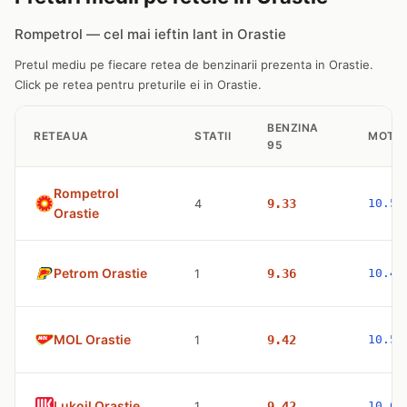
Rompetrol — cel mai ieftin lant in Orastie
Pretul mediu pe fiecare retea de benzinarii prezenta in Orastie.
Click pe retea pentru preturile ei in Orastie.
BENZINA
RETEAUA
STATII
MOTO
95
Rompetrol
4
9.33
10.51
Orastie
Petrom Orastie
1
9.36
10.47
MOL Orastie
1
9.42
10.53
Lukoil Orastie
1
9.42
10.63