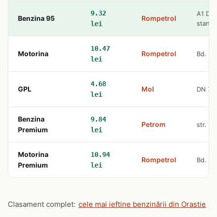
9.32
A1 De
Benzina 95
Rompetrol
stanga
lei
10.47
Motorina
Rompetrol
Bd. Uni
lei
4.68
GPL
Mol
DN 7, 
lei
Benzina
9.84
Petrom
str. Un
Premium
lei
Motorina
10.94
Rompetrol
Bd. Uni
Premium
lei
Clasament complet:
cele mai ieftine benzinării din Orastie