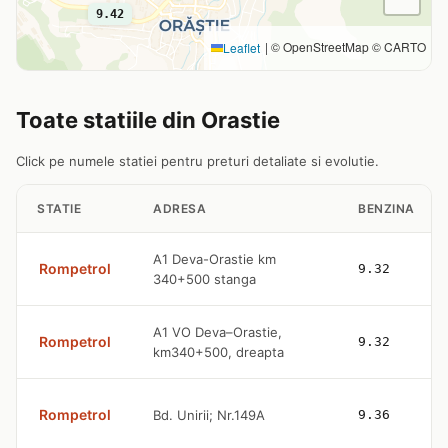
9.42
|
© OpenStreetMap © CARTO
Leaflet
Toate statiile din Orastie
Click pe numele statiei pentru preturi detaliate si evolutie.
STATIE
ADRESA
BENZINA
A1 Deva-Orastie km
Rompetrol
9.32
340+500 stanga
A1 VO Deva–Orastie,
Rompetrol
9.32
km340+500, dreapta
Rompetrol
Bd. Unirii; Nr.149A
9.36