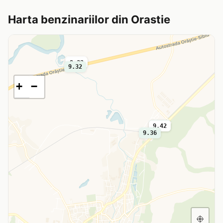
Harta benzinariilor din Orastie
4.70
9.32
9.32
+
−
9.36
9.42
9.36