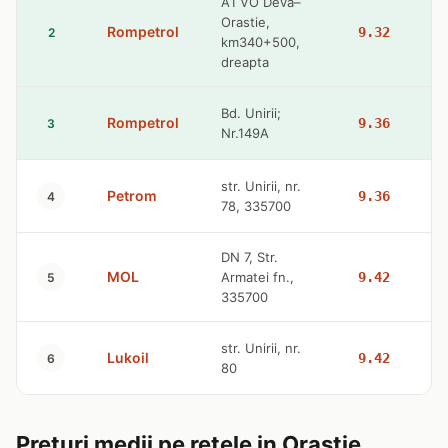
A1 VO Deva–
Orastie,
Rompetrol
9.32
2
km340+500,
dreapta
Bd. Unirii;
Rompetrol
9.36
3
Nr.149A
str. Unirii, nr.
Petrom
9.36
4
78, 335700
DN 7, Str.
MOL
Armatei fn.,
9.42
5
335700
str. Unirii, nr.
Lukoil
9.42
6
80
Preturi medii pe retele in Orastie