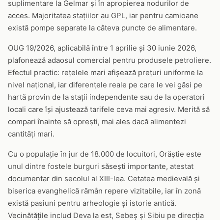
suplimentare la Gelmar și în apropierea nodurilor de
acces. Majoritatea stațiilor au GPL, iar pentru camioane
există pompe separate la câteva puncte de alimentare.
OUG 19/2026, aplicabilă între 1 aprilie și 30 iunie 2026,
plafonează adaosul comercial pentru produsele petroliere.
Efectul practic: rețelele mari afișează prețuri uniforme la
nivel național, iar diferențele reale pe care le vei găsi pe
hartă provin de la stații independente sau de la operatori
locali care își ajustează tarifele ceva mai agresiv. Merită să
compari înainte să oprești, mai ales dacă alimentezi
cantități mari.
Cu o populație în jur de 18.000 de locuitori, Orăștie este
unul dintre fostele burguri săsești importante, atestat
documentar din secolul al XIII-lea. Cetatea medievală și
biserica evanghelică rămân repere vizitabile, iar în zonă
există pasiuni pentru arheologie și istorie antică.
Vecinătățile includ Deva la est, Sebeș și Sibiu pe direcția