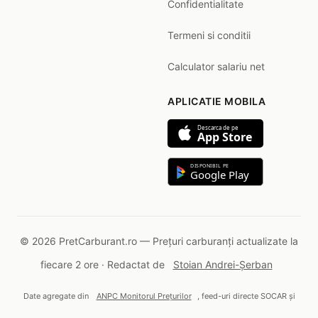
Confidentialitate
Termeni si conditii
Calculator salariu net
APLICATIE MOBILA
Descarca de pe
App Store
DISPONIBIL PE
Google Play
© 2026 PretCarburant.ro — Prețuri carburanți actualizate la
fiecare 2 ore · Redactat de
Stoian Andrei-Șerban
Date agregate din
ANPC Monitorul Prețurilor
, feed-uri directe SOCAR și