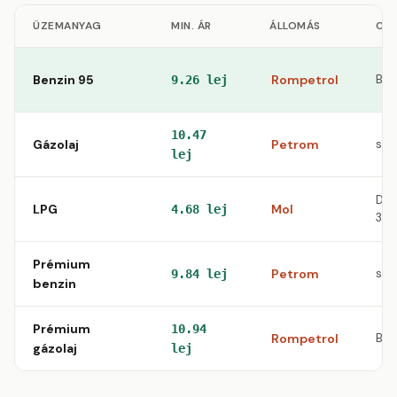
ÜZEMANYAG
MIN. ÁR
ÁLLOMÁS
CÍM
Benzin 95
Rompetrol
Bd. 
9.26 lej
10.47
Gázolaj
Petrom
str.
lej
DN 7
LPG
Mol
4.68 lej
33
Prémium
Petrom
str.
9.84 lej
benzin
Prémium
10.94
Rompetrol
Bd. 
gázolaj
lej