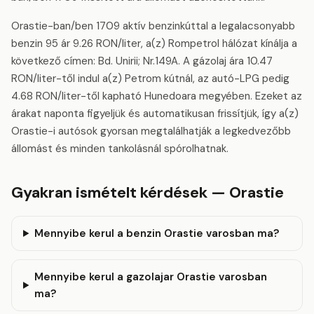
Orastie-ban/ben 1709 aktív benzinkúttal a legalacsonyabb
benzin 95 ár 9.26 RON/liter, a(z) Rompetrol hálózat kínálja a
következő címen: Bd. Unirii; Nr.149A. A gázolaj ára 10.47
RON/liter-től indul a(z) Petrom kútnál, az autó-LPG pedig
4.68 RON/liter-től kapható Hunedoara megyében. Ezeket az
árakat naponta figyeljük és automatikusan frissítjük, így a(z)
Orastie-i autósok gyorsan megtalálhatják a legkedvezőbb
állomást és minden tankolásnál spórolhatnak.
Gyakran ismételt kérdések — Orastie
Mennyibe kerul a benzin Orastie varosban ma?
Mennyibe kerul a gazolajar Orastie varosban
ma?