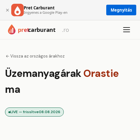
Pret Carburant
×
Megnyitás
Ingyenes a Google Play-en
← Vissza az országos árakhoz
Üzemanyagárak
Orastie
ma
LIVE — frissítve
08.08.2026