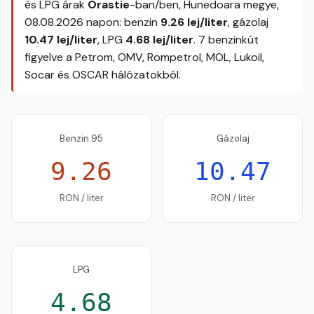
és LPG árak
Orastie
-ban/ben, Hunedoara megye,
08.08.2026
napon: benzin
9.26 lej/liter
, gázolaj
10.47 lej/liter
, LPG
4.68 lej/liter
. 7 benzinkút
figyelve a Petrom, OMV, Rompetrol, MOL, Lukoil,
Socar és OSCAR hálózatokból.
Benzin 95
Gázolaj
9.26
10.47
RON / liter
RON / liter
LPG
4.68