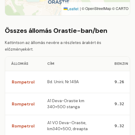
|
© OpenStreetMap © CARTO
Leaflet
Összes állomás Orastie-ban/ben
Kattintson az állomás nevére a részletes árakért és
előzményekért.
ÁLLOMÁS
CÍM
BENZIN
Rompetrol
Bd. Unirii; Nr.149A
9.26
A1 Deva-Orastie km
Rompetrol
9.32
340+500 stanga
A1 VO Deva–Orastie,
Rompetrol
9.32
km340+500, dreapta