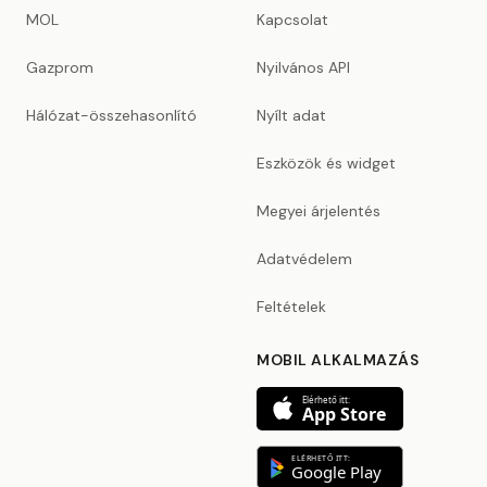
MOL
Kapcsolat
Gazprom
Nyilvános API
Hálózat-összehasonlító
Nyílt adat
Eszközök és widget
Megyei árjelentés
Adatvédelem
Feltételek
MOBIL ALKALMAZÁS
Elérhető itt:
App Store
ELÉRHETŐ ITT:
Google Play