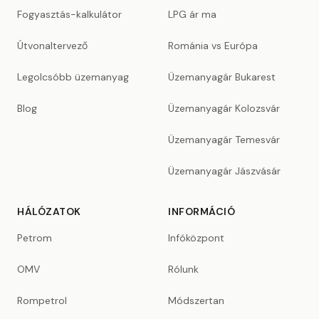
Fogyasztás-kalkulátor
LPG ár ma
Útvonaltervező
Románia vs Európa
Legolcsóbb üzemanyag
Üzemanyagár Bukarest
Blog
Üzemanyagár Kolozsvár
Üzemanyagár Temesvár
Üzemanyagár Jászvásár
HÁLÓZATOK
INFORMÁCIÓ
Petrom
Infóközpont
OMV
Rólunk
Rompetrol
Módszertan