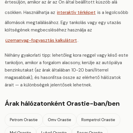
értesüljön, amikor az ár az Ön által beállított küszöb alá
csökken. Használhatja az
interaktív térképet
is a legolcsóbb
állomások megtalálásához. Egy tankolás vagy egy utazás
költségének megbecsléséhez használja az
üzemanyag-fogyasztás kalkulátort
.
Néhány gyakorlati tipp: lehetőleg kora reggel vagy késő este
tankoljon, amikor a forgalom alacsony, kerülje az autópálya
benzinkutakat (az árak általában 10-20 bani/literrel
magasabbak), és hasonlítsa össze az elérhető hálózatok
árait — a különbségek jelentősek lehetnek.
Árak hálózatonként Orastie-ban/ben
Petrom Orastie
Omv Orastie
Rompetrol Orastie
Mol Orastie
Lukoil Orastie
Socar Orastie