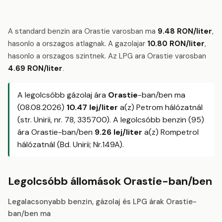
A standard benzin ara Orastie varosban ma
9.48 RON/liter
,
hasonlo a orszagos atlagnak. A gazolajar
10.80 RON/liter
,
hasonlo a orszagos szintnek. Az LPG ara Orastie varosban
4.69 RON/liter
.
A legolcsóbb gázolaj ára
Orastie
-ban/ben ma
(08.08.2026)
10.47 lej/liter
a(z) Petrom hálózatnál
(str. Unirii, nr. 78, 335700). A legolcsóbb benzin (95)
ára Orastie-ban/ben
9.26 lej/liter
a(z) Rompetrol
hálózatnál (Bd. Unirii; Nr.149A).
Legolcsóbb állomások Orastie-ban/ben
Legalacsonyabb benzin, gázolaj és LPG árak Orastie-
ban/ben ma