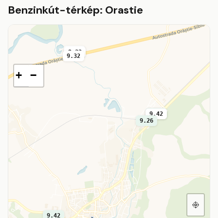
Benzinkút-térkép: Orastie
4.70
9.32
9.32
+
−
9.36
9.42
9.26
9.42