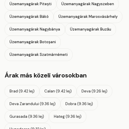
Üzemanyagárak Pitești
Üzemanyagárak Nagyszeben
Üzemanyagárak Bákó
Üzemanyagárak Marosvásárhely
Üzemanyagárak Nagybánya
Üzemanyagárak Buzău
Üzemanyagárak Botoșani
Üzemanyagárak Szatmárnémeti
Árak más közeli városokban
Brad (9.42 lej)
Calan (9.42 lej)
Deva (9.26 lej)
Deva Zarandului (9.36 lej)
Dobra (9.36 lej)
Gurasada (9.36 lej)
Hateg (9.36 lej)