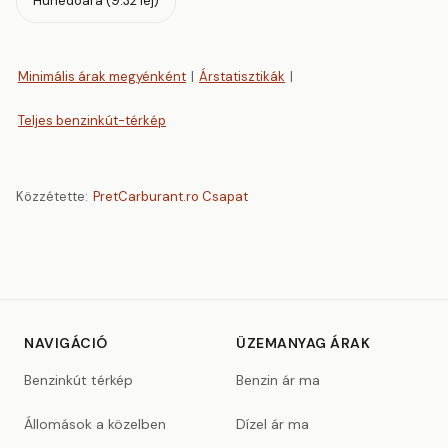
Hunedoara (9.32 lej)
Minimális árak megyénként
|
Árstatisztikák
|
Teljes benzinkút-térkép
Közzétette:
PretCarburant.ro Csapat
NAVIGÁCIÓ
ÜZEMANYAG ÁRAK
Benzinkút térkép
Benzin ár ma
Állomások a közelben
Dízel ár ma