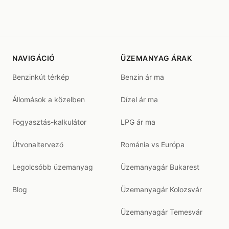
NAVIGÁCIÓ
ÜZEMANYAG ÁRAK
Benzinkút térkép
Benzin ár ma
Állomások a közelben
Dízel ár ma
Fogyasztás-kalkulátor
LPG ár ma
Útvonaltervező
Románia vs Európa
Legolcsóbb üzemanyag
Üzemanyagár Bukarest
Blog
Üzemanyagár Kolozsvár
Üzemanyagár Temesvár