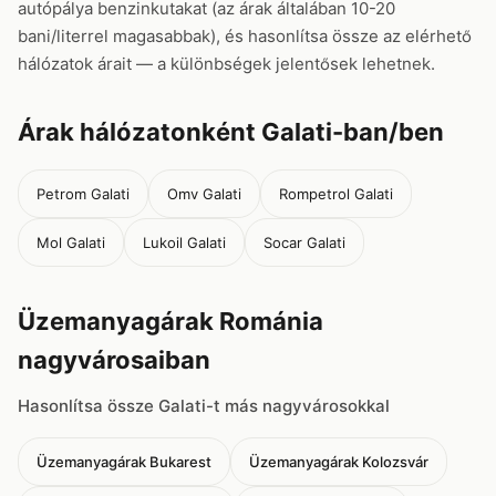
autópálya benzinkutakat (az árak általában 10-20
bani/literrel magasabbak), és hasonlítsa össze az elérhető
hálózatok árait — a különbségek jelentősek lehetnek.
Árak hálózatonként Galati-ban/ben
Petrom Galati
Omv Galati
Rompetrol Galati
Mol Galati
Lukoil Galati
Socar Galati
Üzemanyagárak Románia
nagyvárosaiban
Hasonlítsa össze Galati-t más nagyvárosokkal
Üzemanyagárak Bukarest
Üzemanyagárak Kolozsvár