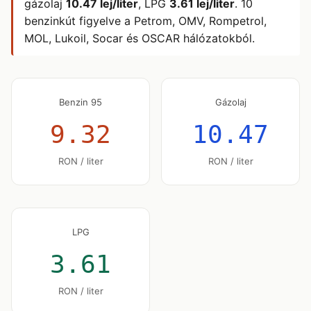
gázolaj
10.47 lej/liter
, LPG
3.61 lej/liter
. 10
benzinkút figyelve a Petrom, OMV, Rompetrol,
MOL, Lukoil, Socar és OSCAR hálózatokból.
Benzin 95
Gázolaj
9.32
10.47
RON / liter
RON / liter
LPG
3.61
RON / liter