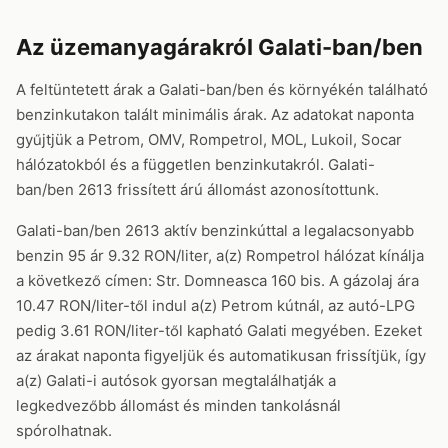
Az üzemanyagárakról Galati-ban/ben
A feltüntetett árak a Galati-ban/ben és környékén található
benzinkutakon talált minimális árak. Az adatokat naponta
gyűjtjük a Petrom, OMV, Rompetrol, MOL, Lukoil, Socar
hálózatokból és a független benzinkutakról. Galati-
ban/ben 2613 frissített árú állomást azonosítottunk.
Galati-ban/ben 2613 aktív benzinkúttal a legalacsonyabb
benzin 95 ár 9.32 RON/liter, a(z) Rompetrol hálózat kínálja
a következő címen: Str. Domneasca 160 bis. A gázolaj ára
10.47 RON/liter-től indul a(z) Petrom kútnál, az autó-LPG
pedig 3.61 RON/liter-től kapható Galati megyében. Ezeket
az árakat naponta figyeljük és automatikusan frissítjük, így
a(z) Galati-i autósok gyorsan megtalálhatják a
legkedvezőbb állomást és minden tankolásnál
spórolhatnak.