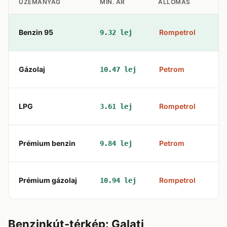
ÜZEMANYAG
MIN. ÁR
ÁLLOMÁS
C
Benzin 95
Rompetrol
9.32 lej
St
Gázolaj
Petrom
10.47 lej
St
LPG
Rompetrol
3.61 lej
Bd
Prémium benzin
Petrom
9.84 lej
St
Prémium gázolaj
Rompetrol
10.94 lej
St
Benzinkút-térkép: Galati