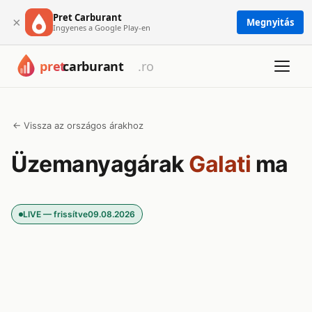
Pret Carburant
×
Megnyitás
Ingyenes a Google Play-en
← Vissza az országos árakhoz
Üzemanyagárak
Galati
ma
LIVE — frissítve
09.08.2026