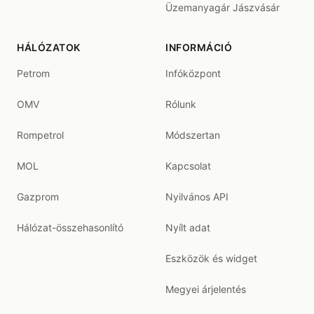
Üzemanyagár Jászvásár
HÁLÓZATOK
INFORMÁCIÓ
Petrom
Infóközpont
OMV
Rólunk
Rompetrol
Módszertan
MOL
Kapcsolat
Gazprom
Nyilvános API
Hálózat-összehasonlító
Nyílt adat
Eszközök és widget
Megyei árjelentés