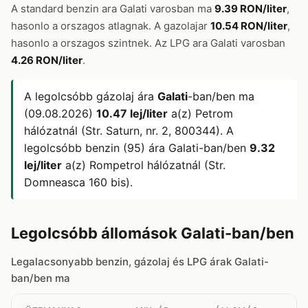
A standard benzin ara Galati varosban ma
9.39 RON/liter
,
hasonlo a orszagos atlagnak. A gazolajar
10.54 RON/liter
,
hasonlo a orszagos szintnek. Az LPG ara Galati varosban
4.26 RON/liter
.
A legolcsóbb gázolaj ára
Galati
-ban/ben ma
(09.08.2026)
10.47 lej/liter
a(z) Petrom
hálózatnál (Str. Saturn, nr. 2, 800344). A
legolcsóbb benzin (95) ára Galati-ban/ben
9.32
lej/liter
a(z) Rompetrol hálózatnál (Str.
Domneasca 160 bis).
Legolcsóbb állomások Galati-ban/ben
Legalacsonyabb benzin, gázolaj és LPG árak Galati-
ban/ben ma