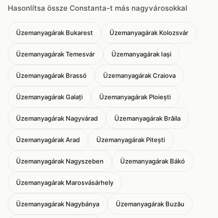
Hasonlítsa össze Constanta-t más nagyvárosokkal
Üzemanyagárak Bukarest
Üzemanyagárak Kolozsvár
Üzemanyagárak Temesvár
Üzemanyagárak Iași
Üzemanyagárak Brassó
Üzemanyagárak Craiova
Üzemanyagárak Galați
Üzemanyagárak Ploiești
Üzemanyagárak Nagyvárad
Üzemanyagárak Brăila
Üzemanyagárak Arad
Üzemanyagárak Pitești
Üzemanyagárak Nagyszeben
Üzemanyagárak Bákó
Üzemanyagárak Marosvásárhely
Üzemanyagárak Nagybánya
Üzemanyagárak Buzău