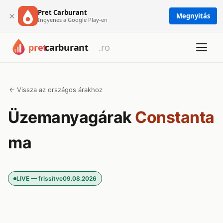
Pret Carburant
×
Megnyitás
Ingyenes a Google Play-en
← Vissza az országos árakhoz
Üzemanyagárak
Constanta
ma
LIVE — frissítve
09.08.2026