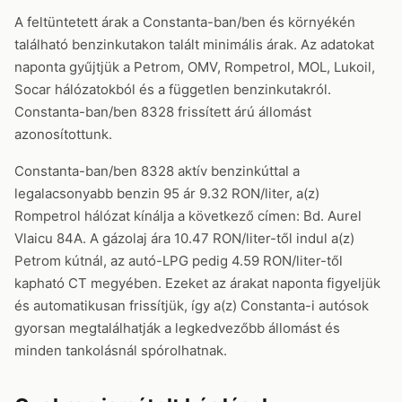
A feltüntetett árak a Constanta-ban/ben és környékén
található benzinkutakon talált minimális árak. Az adatokat
naponta gyűjtjük a Petrom, OMV, Rompetrol, MOL, Lukoil,
Socar hálózatokból és a független benzinkutakról.
Constanta-ban/ben 8328 frissített árú állomást
azonosítottunk.
Constanta-ban/ben 8328 aktív benzinkúttal a
legalacsonyabb benzin 95 ár 9.32 RON/liter, a(z)
Rompetrol hálózat kínálja a következő címen: Bd. Aurel
Vlaicu 84A. A gázolaj ára 10.47 RON/liter-től indul a(z)
Petrom kútnál, az autó-LPG pedig 4.59 RON/liter-től
kapható CT megyében. Ezeket az árakat naponta figyeljük
és automatikusan frissítjük, így a(z) Constanta-i autósok
gyorsan megtalálhatják a legkedvezőbb állomást és
minden tankolásnál spórolhatnak.