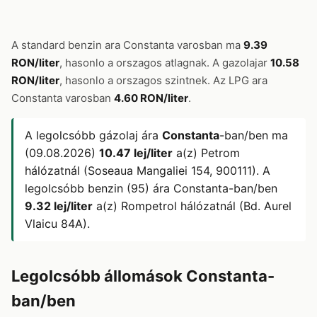
A standard benzin ara Constanta varosban ma
9.39
RON/liter
, hasonlo a orszagos atlagnak. A gazolajar
10.58
RON/liter
, hasonlo a orszagos szintnek. Az LPG ara
Constanta varosban
4.60 RON/liter
.
A legolcsóbb gázolaj ára
Constanta
-ban/ben ma
(09.08.2026)
10.47 lej/liter
a(z) Petrom
hálózatnál (Soseaua Mangaliei 154, 900111). A
legolcsóbb benzin (95) ára Constanta-ban/ben
9.32 lej/liter
a(z) Rompetrol hálózatnál (Bd. Aurel
Vlaicu 84A).
Legolcsóbb állomások Constanta-
ban/ben