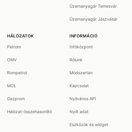
Üzemanyagár Temesvár
Üzemanyagár Jászvásár
HÁLÓZATOK
INFORMÁCIÓ
Petrom
Infóközpont
OMV
Rólunk
Rompetrol
Módszertan
MOL
Kapcsolat
Gazprom
Nyilvános API
Hálózat-összehasonlító
Nyílt adat
Eszközök és widget