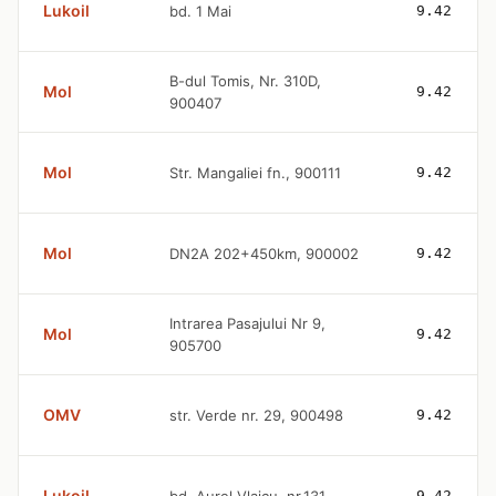
Lukoil
bd. 1 Mai
9.42
B-dul Tomis, Nr. 310D,
Mol
9.42
900407
Mol
Str. Mangaliei fn., 900111
9.42
Mol
DN2A 202+450km, 900002
9.42
Intrarea Pasajului Nr 9,
Mol
9.42
905700
OMV
str. Verde nr. 29, 900498
9.42
Lukoil
9.42