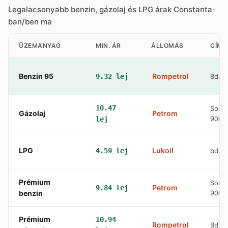
Legalacsonyabb benzin, gázolaj és LPG árak Constanta-
ban/ben ma
ÜZEMANYAG
MIN. ÁR
ÁLLOMÁS
CÍM
Benzin 95
Rompetrol
9.32 lej
Bd. A
10.47
Sosea
Gázolaj
Petrom
90011
lej
LPG
Lukoil
4.59 lej
bd. A
Prémium
Sosea
Petrom
9.84 lej
benzin
90011
Prémium
10.94
Rompetrol
Bd. A