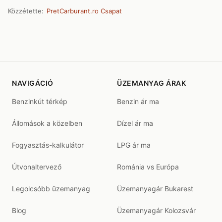
Közzétette:
PretCarburant.ro Csapat
NAVIGÁCIÓ
ÜZEMANYAG ÁRAK
Benzinkút térkép
Benzin ár ma
Állomások a közelben
Dízel ár ma
Fogyasztás-kalkulátor
LPG ár ma
Útvonaltervező
Románia vs Európa
Legolcsóbb üzemanyag
Üzemanyagár Bukarest
Blog
Üzemanyagár Kolozsvár