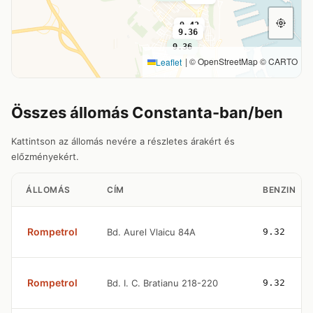
9.42
9.36
9.36
|
© OpenStreetMap © CARTO
Leaflet
Összes állomás Constanta-ban/ben
Kattintson az állomás nevére a részletes árakért és
előzményekért.
ÁLLOMÁS
CÍM
BENZIN
Rompetrol
Bd. Aurel Vlaicu 84A
9.32
Rompetrol
Bd. I. C. Bratianu 218-220
9.32