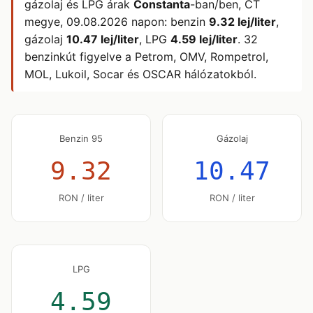
gázolaj és LPG árak
Constanta
-ban/ben, CT
megye,
09.08.2026
napon: benzin
9.32 lej/liter
,
gázolaj
10.47 lej/liter
, LPG
4.59 lej/liter
. 32
benzinkút figyelve a Petrom, OMV, Rompetrol,
MOL, Lukoil, Socar és OSCAR hálózatokból.
Benzin 95
Gázolaj
9.32
10.47
RON / liter
RON / liter
LPG
4.59