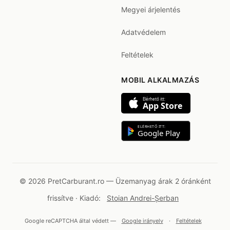
Megyei árjelentés
Adatvédelem
Feltételek
MOBIL ALKALMAZÁS
Elérhető itt:
App Store
ELÉRHETŐ ITT:
Google Play
© 2026 PretCarburant.ro — Üzemanyag árak 2 óránként
frissítve · Kiadó:
Stoian Andrei-Șerban
Google reCAPTCHA által védett —
Google irányelv
·
Feltételek