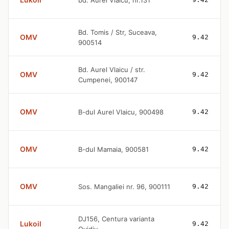
bd. Aurel Vlaicu, nr.131
Bd. Tomis / Str, Suceava,
OMV
9.42
900514
Bd. Aurel Vlaicu / str.
OMV
9.42
Cumpenei, 900147
OMV
B-dul Aurel Vlaicu, 900498
9.42
OMV
B-dul Mamaia, 900581
9.42
OMV
Sos. Mangaliei nr. 96, 900111
9.42
DJ156, Centura varianta
Lukoil
9.42