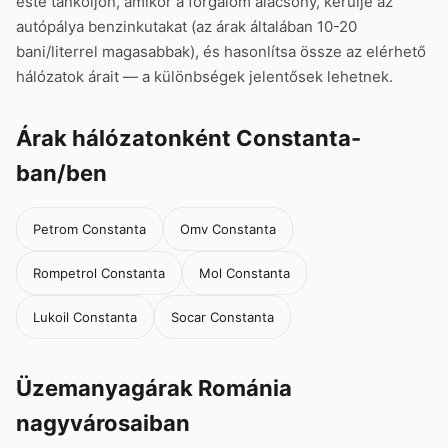
este tankoljon, amikor a forgalom alacsony, kerülje az
autópálya benzinkutakat (az árak általában 10-20
bani/literrel magasabbak), és hasonlítsa össze az elérhető
hálózatok árait — a különbségek jelentősek lehetnek.
Árak hálózatonként Constanta-
ban/ben
Petrom Constanta
Omv Constanta
Rompetrol Constanta
Mol Constanta
Lukoil Constanta
Socar Constanta
Üzemanyagárak Románia
nagyvárosaiban