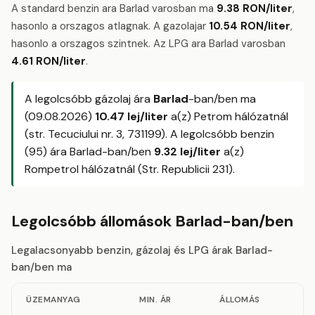
A standard benzin ara Barlad varosban ma
9.38 RON/liter
,
hasonlo a orszagos atlagnak. A gazolajar
10.54 RON/liter
,
hasonlo a orszagos szintnek. Az LPG ara Barlad varosban
4.61 RON/liter
.
A legolcsóbb gázolaj ára
Barlad
-ban/ben ma
(09.08.2026)
10.47 lej/liter
a(z) Petrom hálózatnál
(str. Tecuciului nr. 3, 731199). A legolcsóbb benzin
(95) ára Barlad-ban/ben
9.32 lej/liter
a(z)
Rompetrol hálózatnál (Str. Republicii 231).
Legolcsóbb állomások Barlad-ban/ben
Legalacsonyabb benzin, gázolaj és LPG árak Barlad-
ban/ben ma
ÜZEMANYAG
MIN. ÁR
ÁLLOMÁS
C