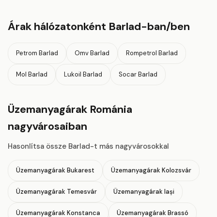
Árak hálózatonként Barlad-ban/ben
Petrom Barlad
Omv Barlad
Rompetrol Barlad
Mol Barlad
Lukoil Barlad
Socar Barlad
Üzemanyagárak Románia
nagyvárosaiban
Hasonlítsa össze Barlad-t más nagyvárosokkal
Üzemanyagárak Bukarest
Üzemanyagárak Kolozsvár
Üzemanyagárak Temesvár
Üzemanyagárak Iași
Üzemanyagárak Konstanca
Üzemanyagárak Brassó