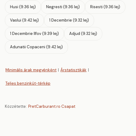
Husi (9.36 lej)
Negresti (9.36 lej)
Risesti (9.36 lej)
Vaslui (9.42 lej)
1 Decembrie (9.32 lej)
1 Decembrie Ilfov (9.39 lej)
Adjud (9.32 lej)
Adunatii Copaceni (9.42 lej)
Minimális árak megyénként
|
Árstatisztikák
|
Teljes benzinkút-térkép
Közzétette:
PretCarburant.ro Csapat