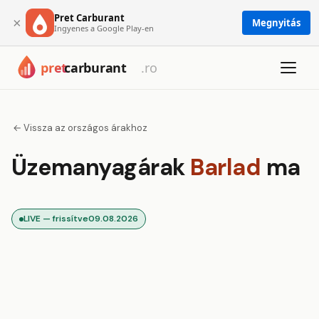
Pret Carburant
×
Megnyitás
Ingyenes a Google Play-en
← Vissza az országos árakhoz
Üzemanyagárak
Barlad
ma
LIVE — frissítve
09.08.2026