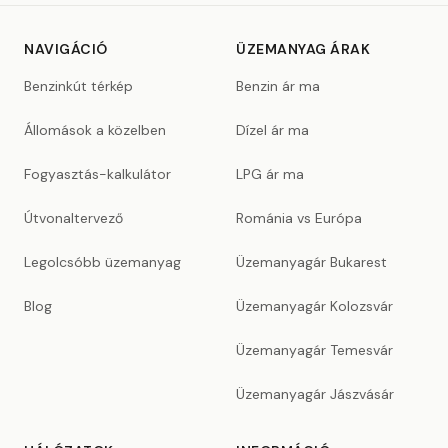
NAVIGÁCIÓ
ÜZEMANYAG ÁRAK
Benzinkút térkép
Benzin ár ma
Állomások a közelben
Dízel ár ma
Fogyasztás-kalkulátor
LPG ár ma
Útvonaltervező
Románia vs Európa
Legolcsóbb üzemanyag
Üzemanyagár Bukarest
Blog
Üzemanyagár Kolozsvár
Üzemanyagár Temesvár
Üzemanyagár Jászvásár