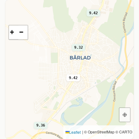
9.42
+
−
9.32
9.42
9.36
|
© OpenStreetMap © CARTO
Leaflet