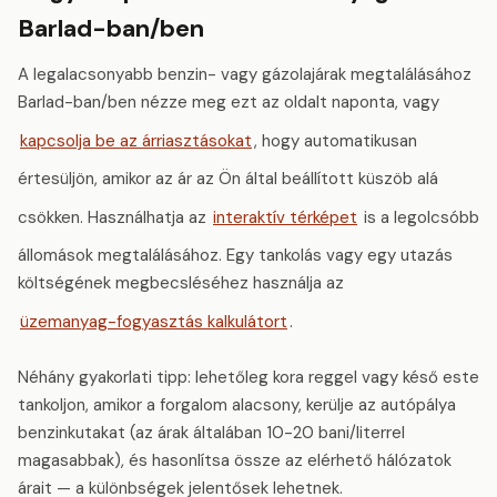
Barlad-ban/ben
A legalacsonyabb benzin- vagy gázolajárak megtalálásához
Barlad-ban/ben nézze meg ezt az oldalt naponta, vagy
kapcsolja be az árriasztásokat
, hogy automatikusan
értesüljön, amikor az ár az Ön által beállított küszöb alá
csökken. Használhatja az
interaktív térképet
is a legolcsóbb
állomások megtalálásához. Egy tankolás vagy egy utazás
költségének megbecsléséhez használja az
üzemanyag-fogyasztás kalkulátort
.
Néhány gyakorlati tipp: lehetőleg kora reggel vagy késő este
tankoljon, amikor a forgalom alacsony, kerülje az autópálya
benzinkutakat (az árak általában 10-20 bani/literrel
magasabbak), és hasonlítsa össze az elérhető hálózatok
árait — a különbségek jelentősek lehetnek.