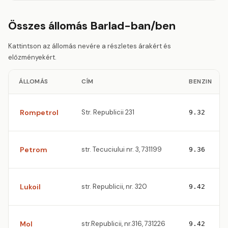
Összes állomás Barlad-ban/ben
Kattintson az állomás nevére a részletes árakért és
előzményekért.
ÁLLOMÁS
CÍM
BENZIN
Rompetrol
Str. Republicii 231
9.32
Petrom
str. Tecuciului nr. 3, 731199
9.36
Lukoil
str. Republicii, nr. 320
9.42
Mol
str.Republicii, nr.316, 731226
9.42