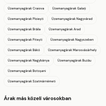
Üzemanyagárak Craiova
Üzemanyagárak Galați
Üzemanyagárak Ploiești
Üzemanyagárak Nagyvárad
Üzemanyagárak Brăila
Üzemanyagárak Arad
Üzemanyagárak Pitești
Üzemanyagárak Nagyszeben
Üzemanyagárak Bákó
Üzemanyagárak Marosvásárhely
Üzemanyagárak Nagybánya
Üzemanyagárak Buzău
Üzemanyagárak Botoșani
Üzemanyagárak Szatmárnémeti
Árak más közeli városokban