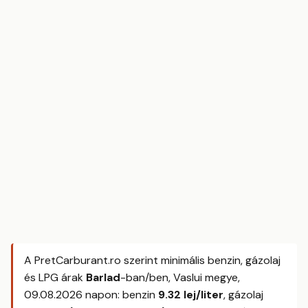
A PretCarburant.ro szerint minimális benzin, gázolaj
és LPG árak
Barlad
-ban/ben, Vaslui megye,
09.08.2026
napon: benzin
9.32 lej/liter
, gázolaj