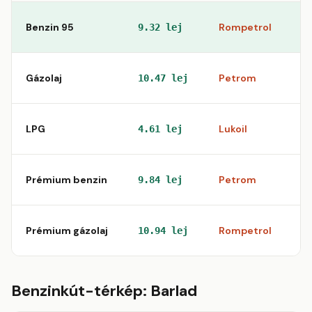
Benzin 95
Rompetrol
St
9.32 lej
Gázolaj
Petrom
st
10.47 lej
LPG
Lukoil
st
4.61 lej
Prémium benzin
Petrom
st
9.84 lej
Prémium gázolaj
Rompetrol
St
10.94 lej
Benzinkút-térkép: Barlad