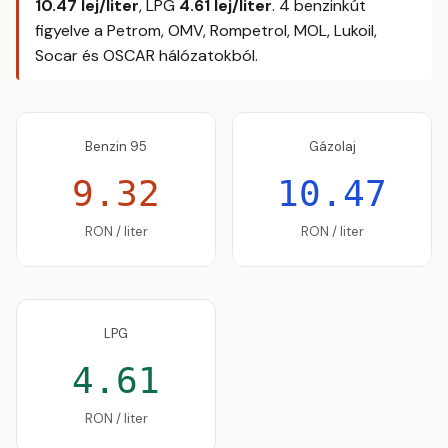
10.47 lej/liter
, LPG
4.61 lej/liter
. 4 benzinkút
figyelve a Petrom, OMV, Rompetrol, MOL, Lukoil,
Socar és OSCAR hálózatokból.
Benzin 95
Gázolaj
9.32
10.47
RON / liter
RON / liter
LPG
4.61
RON / liter