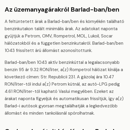
Az üzemanyagárakról Barlad-ban/ben
A feltüntetett árak a Barlad-ban/ben és környékén található
benzinkutakon talált minimális árak. Az adatokat naponta
gyűjtjük a Petrom, OMV, Rompetrol, MOL, Lukoil, Socar
hálózatokból és a független benzinkutakról. Barlad-ban/ben
1043 frissített árú állomást azonosítottunk.
Barlad-ban/ben 1043 aktív benzinkúttal a legalacsonyabb
benzin 95 ár 9.32 RON/liter, a(z) Rompetrol hálózat kínálja a
következő címen: Str. Republicii 231. A gázolaj ára 10.47
RON/liter-től indul a(z) Petrom kútnál, az autó-LPG pedig
4.61 RON/liter-től kapható Vaslui megyében. Ezeket az
árakat naponta figyeljük és automatikusan frissítjük, így a(z)
Barlad-i autósok gyorsan megtalálhatják a legkedvezőbb
állomást és minden tankolásnál spórolhatnak.