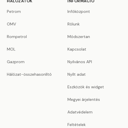
HÁLÓZATOK
INFORMÁCIÓ
Petrom
Infóközpont
OMV
Rólunk
Rompetrol
Módszertan
MOL
Kapcsolat
Gazprom
Nyilvános API
Hálózat-összehasonlító
Nyílt adat
Eszközök és widget
Megyei árjelentés
Adatvédelem
Feltételek