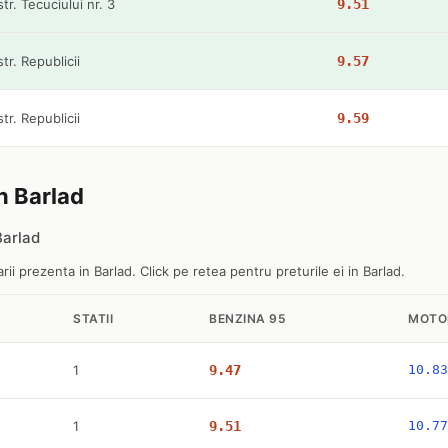
str. Tecuciului nr. 3
9.51
str. Republicii
9.57
str. Republicii
9.59
in Barlad
Barlad
ii prezenta in Barlad. Click pe retea pentru preturile ei in Barlad.
STATII
BENZINA 95
MOTO
1
9.47
10.83
1
9.51
10.77