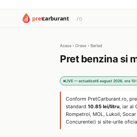
Acasa
›
Orase
›
Barlad
Pret benzina si 
LIVE — actualizat
6 august 2026, ora 10
Conform PretCarburant.ro, pre
standard
10.85 lei/litru
, iar a
Rompetrol, MOL, Lukoil, Socar s
Concurentei) si site-urile oficia