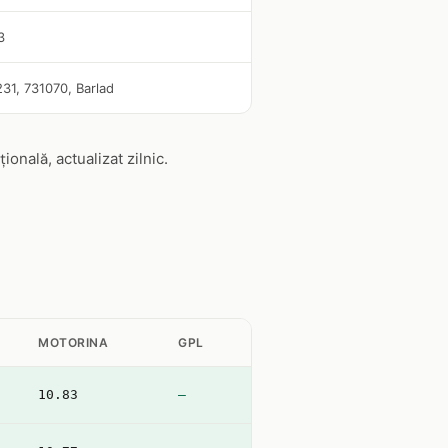
3
 231, 731070, Barlad
nală, actualizat zilnic.
MOTORINA
GPL
10.83
—