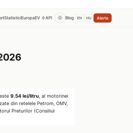
rt
Statistici
Europa
EV
API
Blog
Alerte
EN
HU
 2026
este
9.54 lei/litru
, al motorinei
zate din retelele Petrom, OMV,
rul Preturilor (Consiliul