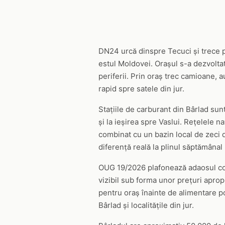
DN24 urcă dinspre Tecuci și trece pr
estul Moldovei. Orașul s-a dezvoltat 
periferii. Prin oraș trec camioane, 
rapid spre satele din jur.
Stațiile de carburant din Bârlad sun
și la ieșirea spre Vaslui. Rețelele n
combinat cu un bazin local de zeci de
diferență reală la plinul săptămânal 
OUG 19/2026 plafonează adaosul comer
vizibil sub forma unor prețuri aprop
pentru oraș înainte de alimentare po
Bârlad și localitățile din jur.