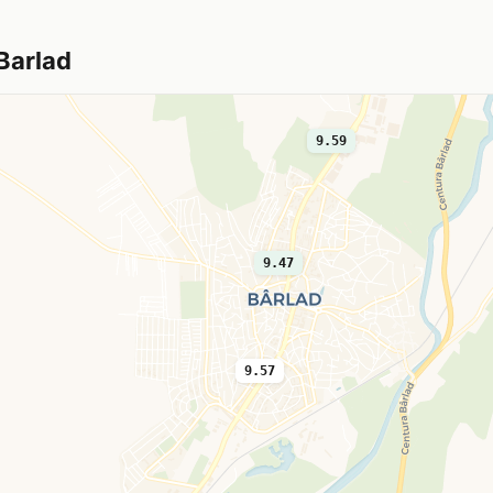
 Barlad
9.59
9.47
9.57