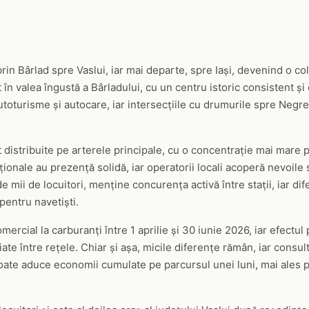
in Bârlad spre Vaslui, iar mai departe, spre Iași, devenind o col
în valea îngustă a Bârladului, cu un centru istoric consistent și
autoturisme și autocare, iar intersecțiile cu drumurile spre Negr
t distribuite pe arterele principale, cu o concentrație mai mare
aționale au prezență solidă, iar operatorii locali acoperă nevoile 
 mii de locuitori, menține concurența activă între stații, iar di
pentru navetiști.
cial la carburanți între 1 aprilie și 30 iunie 2026, iar efectul
iate între rețele. Chiar și așa, micile diferențe rămân, iar consu
ate aduce economii cumulate pe parcursul unei luni, mai ales pen