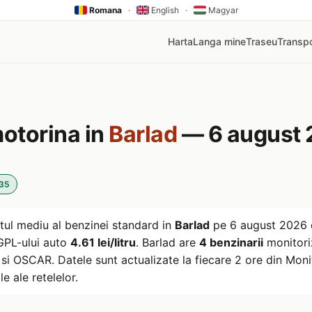
Romana
·
English
·
Magyar
Harta
Langa mine
Traseu
Transpo
motorina in
Barlad
— 6 august
:35
tul mediu al benzinei standard in
Barlad
pe
6 august 2026
l GPL-ului auto
4.61 lei/litru
. Barlad are
4 benzinarii
monitori
i OSCAR. Datele sunt actualizate la fiecare 2 ore din Monito
le ale retelelor.