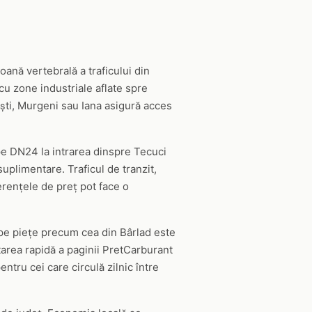
oană vertebrală a traficului din
 cu zone industriale aflate spre
ești, Murgeni sau Iana asigură acces
 pe DN24 la intrarea dinspre Tecuci
suplimentare. Traficul de tranzit,
ferențele de preț pot face o
 pe piețe precum cea din Bârlad este
ltarea rapidă a paginii PretCarburant
tru cei care circulă zilnic între