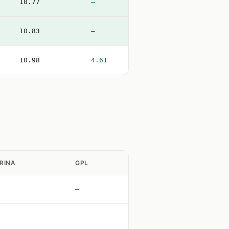
10.77
—
10.83
—
10.98
4.61
RINA
GPL
—
—