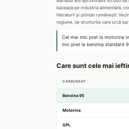
Bârladul are aproximativ 50.000 de l
bazează pe industria alimentară, come
literaturii și științei românești. Vec
regiune, iar drumurile care urcă spre
Cel mai mic pret la motorina i
mic pret la benzina standard 9
Care sunt cele mai iefti
CARBURANT
Benzina 95
Motorina
GPL