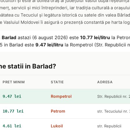
ocuitori și este al doilea oraș al județului Vaslui după reședinț
rț, servicii și mici întreprinderi, iar tradiția culturală a orașu
inătatea cu Tecuciul și legătura istorică cu satele din valea Bârlad
 Vasluiul Moldovei îi asigură o prezență constantă pe harta logis
n
Barlad
astazi (6 august 2026) este
10.77 lei/litru
la Petrom
5 in Barlad este
9.47 lei/litru
la Rompetrol (Str. Republicii n
ne statii in Barlad?
PRET MINIM
STATIE
ADRESA
Rompetrol
9.47 lei
Str. Republicii nr.
Petrom
10.77 lei
str. Tecuciului nr. 
Lukoil
4.61 lei
str. Republicii