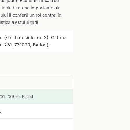
a de județ. Economia locală se
lui include nume importante ale
ului îi conferă un rol central în
tică a estului țării.
 (str. Tecuciului nr. 3). Cel mai
r. 231, 731070, Barlad).
 231, 731070, Barlad
3