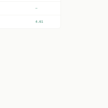
—
4.61