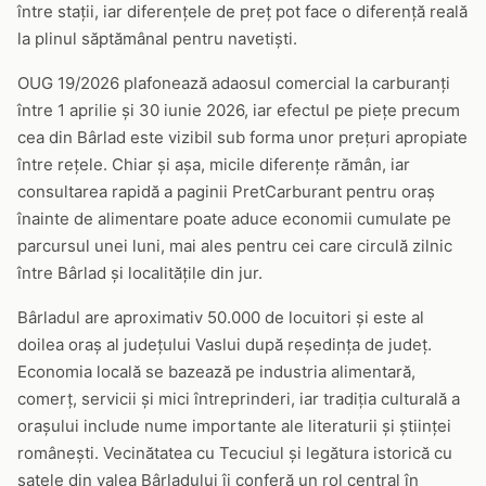
între stații, iar diferențele de preț pot face o diferență reală
la plinul săptămânal pentru navetiști.
OUG 19/2026 plafonează adaosul comercial la carburanți
între 1 aprilie și 30 iunie 2026, iar efectul pe piețe precum
cea din Bârlad este vizibil sub forma unor prețuri apropiate
între rețele. Chiar și așa, micile diferențe rămân, iar
consultarea rapidă a paginii PretCarburant pentru oraș
înainte de alimentare poate aduce economii cumulate pe
parcursul unei luni, mai ales pentru cei care circulă zilnic
între Bârlad și localitățile din jur.
Bârladul are aproximativ 50.000 de locuitori și este al
doilea oraș al județului Vaslui după reședința de județ.
Economia locală se bazează pe industria alimentară,
comerț, servicii și mici întreprinderi, iar tradiția culturală a
orașului include nume importante ale literaturii și științei
românești. Vecinătatea cu Tecuciul și legătura istorică cu
satele din valea Bârladului îi conferă un rol central în