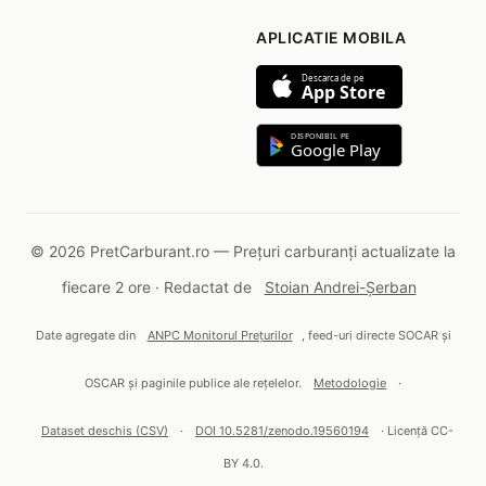
APLICATIE MOBILA
Descarca de pe
App Store
DISPONIBIL PE
Google Play
© 2026 PretCarburant.ro — Prețuri carburanți actualizate la
fiecare 2 ore · Redactat de
Stoian Andrei-Șerban
Date agregate din
ANPC Monitorul Prețurilor
, feed-uri directe SOCAR și
OSCAR și paginile publice ale rețelelor.
Metodologie
·
Dataset deschis (CSV)
·
DOI 10.5281/zenodo.19560194
· Licență CC-
BY 4.0.