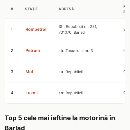
PR
#
STAȚIE
ADRESĂ
BE
Str. Republicii nr. 231,
1
Rompetrol
9.
731070, Barlad
2
Petrom
str. Tecuciului nr. 3
9.
3
Mol
str. Republicii
9.
4
Lukoil
str. Republicii
9.
Top 5 cele mai ieftine la motorină în
Barlad