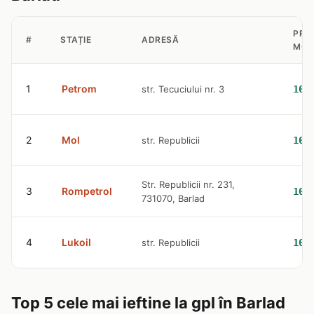
PRE
#
STAȚIE
ADRESĂ
MOT
1
Petrom
str. Tecuciului nr. 3
10.
2
Mol
str. Republicii
10.
Str. Republicii nr. 231,
3
Rompetrol
10.
731070, Barlad
4
Lukoil
str. Republicii
10.
Top 5 cele mai ieftine la gpl în Barlad