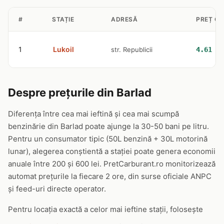
#
STAȚIE
ADRESĂ
PREȚ GP
1
Lukoil
str. Republicii
4.61 le
Despre prețurile din Barlad
Diferența între cea mai ieftină și cea mai scumpă
benzinărie din Barlad poate ajunge la 30-50 bani pe litru.
Pentru un consumator tipic (50L benzină + 30L motorină
lunar), alegerea conștientă a stației poate genera economii
anuale între 200 și 600 lei. PretCarburant.ro monitorizează
automat prețurile la fiecare 2 ore, din surse oficiale ANPC
și feed-uri directe operator.
Pentru locația exactă a celor mai ieftine stații, folosește