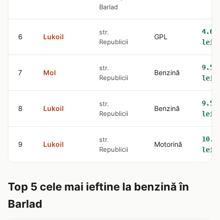
Barlad
4.61
str.
6
Lukoil
GPL
Republicii
lei
9.57
str.
7
Mol
Benzină
Republicii
lei
9.59
str.
8
Lukoil
Benzină
Republicii
lei
10.9
str.
9
Lukoil
Motorină
Republicii
lei
Top 5 cele mai ieftine la benzină în
Barlad