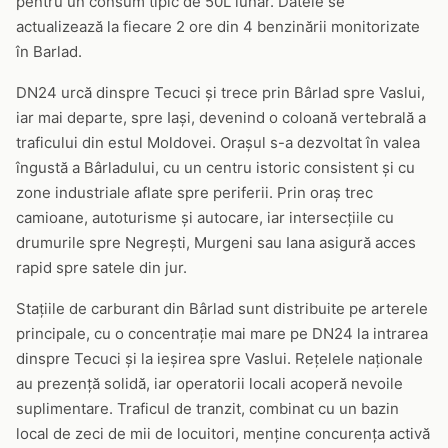
pentru un consum tipic de 50L lunar. Datele se
actualizează la fiecare 2 ore din 4 benzinării monitorizate
în Barlad.
DN24 urcă dinspre Tecuci și trece prin Bârlad spre Vaslui,
iar mai departe, spre Iași, devenind o coloană vertebrală a
traficului din estul Moldovei. Orașul s-a dezvoltat în valea
îngustă a Bârladului, cu un centru istoric consistent și cu
zone industriale aflate spre periferii. Prin oraș trec
camioane, autoturisme și autocare, iar intersecțiile cu
drumurile spre Negrești, Murgeni sau Iana asigură acces
rapid spre satele din jur.
Stațiile de carburant din Bârlad sunt distribuite pe arterele
principale, cu o concentrație mai mare pe DN24 la intrarea
dinspre Tecuci și la ieșirea spre Vaslui. Rețelele naționale
au prezență solidă, iar operatorii locali acoperă nevoile
suplimentare. Traficul de tranzit, combinat cu un bazin
local de zeci de mii de locuitori, menține concurența activă