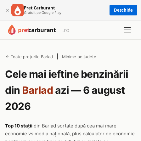
Pret Carburant
×
Deschide
Gratuit pe Google Play
|
← Toate prețurile Barlad
Minime pe județe
Cele mai ieftine benzinării
din
Barlad
azi — 6 august
2026
Top 10 stații
din Barlad sortate după cea mai mare
economie vs media națională, plus calculator de economie