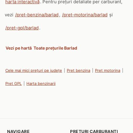
harta interactivă
. Pentru prețuri detaliate per carburant,
vezi
/pret-benzina/barlad
,
/pret-motorina/barlad
și
/pret-gpl/barlad
.
Vezi pe hartă
Toate prețurile Barlad
Cele mai mici prețuri pe județe
|
Pret benzina
|
Pret motorina
|
Pret GPL
|
Harta benzinarii
NAVIGARE
PRETURI CARBURANTI