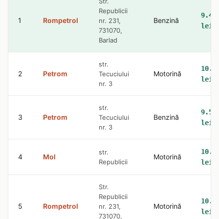
Str.
Republicii
9.47
1
Rompetrol
Benzină
nr. 231,
lei
731070,
Barlad
str.
10.7
2
Petrom
Motorină
Tecuciului
lei
nr. 3
str.
9.51
3
Petrom
Benzină
Tecuciului
lei
nr. 3
10.8
str.
4
Mol
Motorină
Republicii
lei
Str.
Republicii
10.8
5
Rompetrol
Motorină
nr. 231,
lei
731070,