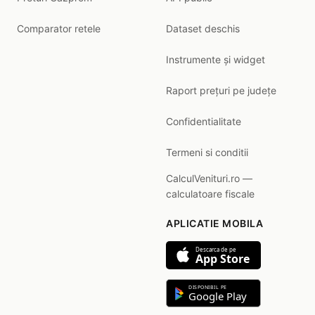
Comparator retele
Dataset deschis
Instrumente și widget
Raport prețuri pe județe
Confidentialitate
Termeni si conditii
CalculVenituri.ro —
calculatoare fiscale
APLICATIE MOBILA
Descarca de pe
App Store
DISPONIBIL PE
Google Play