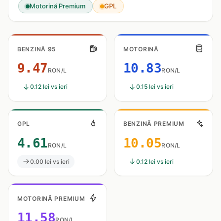
Motorină Premium
GPL
BENZINĂ 95
MOTORINĂ
9.47
10.83
RON/L
RON/L
0.12 lei vs ieri
0.15 lei vs ieri
GPL
BENZINĂ PREMIUM
4.61
10.05
RON/L
RON/L
0.00 lei vs ieri
0.12 lei vs ieri
MOTORINĂ PREMIUM
11.58
RON/L