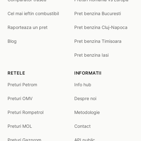
Cel mai ieftin combustibil
Pret benzina Bucuresti
Raporteaza un pret
Pret benzina Cluj-Napoca
Blog
Pret benzina Timisoara
Pret benzina Iasi
RETELE
INFORMATII
Preturi Petrom
Info hub
Preturi OMV
Despre noi
Preturi Rompetrol
Metodologie
Preturi MOL
Contact
Preturi Gazprom
API public