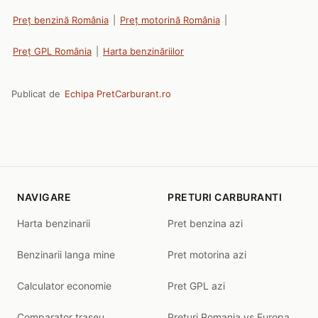
Preț benzină România
|
Preț motorină România
|
Preț GPL România
|
Harta benzinăriilor
Publicat de
Echipa PretCarburant.ro
NAVIGARE
PRETURI CARBURANTI
Harta benzinarii
Pret benzina azi
Benzinarii langa mine
Pret motorina azi
Calculator economie
Pret GPL azi
Comparator traseu
Preturi Romania vs Europa