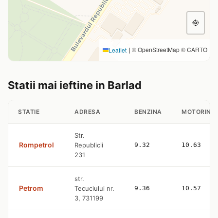
|
© OpenStreetMap © CARTO
Leaflet
Statii mai ieftine in Barlad
STATIE
ADRESA
BENZINA
MOTORINA
Str.
Rompetrol
Republicii
9.32
10.63
231
str.
Petrom
Tecuciului nr.
9.36
10.57
3, 731199