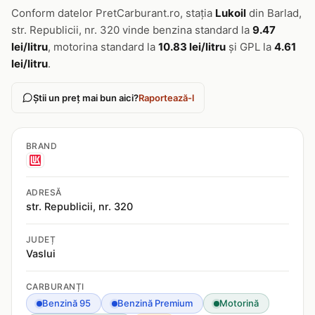
Conform datelor PretCarburant.ro, stația
Lukoil
din Barlad,
str. Republicii, nr. 320 vinde benzina standard la
9.47
lei/litru
, motorina standard la
10.83 lei/litru
și GPL la
4.61
lei/litru
.
Știi un preț mai bun aici?
Raportează-l
BRAND
ADRESĂ
str. Republicii, nr. 320
JUDEȚ
Vaslui
CARBURANȚI
Benzină 95
Benzină Premium
Motorină