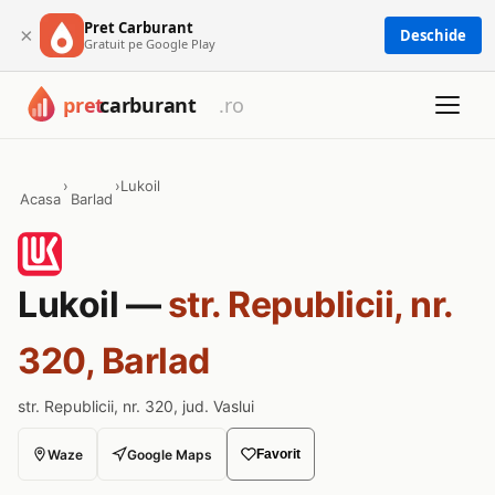
Pret Carburant
×
Deschide
Gratuit pe Google Play
›
›
Lukoil
Acasa
Barlad
Lukoil —
str. Republicii, nr.
320, Barlad
str. Republicii, nr. 320, jud. Vaslui
Waze
Google Maps
Favorit