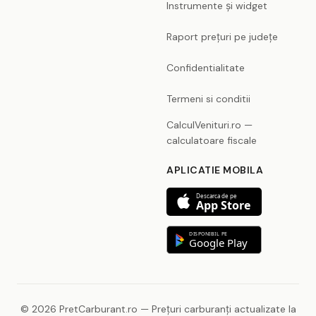
Instrumente și widget
Raport prețuri pe județe
Confidentialitate
Termeni si conditii
CalculVenituri.ro —
calculatoare fiscale
APLICATIE MOBILA
Descarca de pe
App Store
DISPONIBIL PE
Google Play
© 2026 PretCarburant.ro — Prețuri carburanți actualizate la