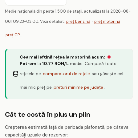
Medie națională din peste 1.500 de stații, actualizată la 2026-08-
06T09:23+03:00. Vezi detaliat:
preț benzină
·
preț motorină
·
preț GPL
.
Cea mai ieftină rețea la motorină acum:
Petrom
la
10.77 RON/L
medie. Compară toate
rețelele pe
comparatorul de rețele
sau găsește cel
mai mic preț pe
prețuri minime pe județe
.
Cât te costă în plus un plin
Creșterea estimată față de perioada plafonată, pe câteva
capacități uzuale de rezervor: