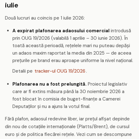
iulie
Două lucruri au coincis pe 1 iulie 2026:
A expirat plafonarea adaosului comercial
introdusă
prin OUG 19/2026 (valabilă 1 aprilie – 30 iunie 2026). În
toată această perioadă, rețelele mari nu puteau depăși
un adaos maxim raportat la media din 2025 — de aceea
prețurile pe brand erau aproape uniforme la nivel național.
Detalii pe
tracker-ul OUG 19/2026
.
Plafonarea nu a fost prelungită.
Proiectul legislativ
care ar fi extins măsura până la 30 noiembrie 2026 a
fost blocat în comisia de buget-finanțe a Camerei
Deputaților și nu a ajuns la votul final.
Fără plafon, adaosul redevine liber, iar prețul afișat depinde
din nou de cotațiile internaționale (Platts/Brent), de cursul
euro și de politica fiecărei rețele. Vezi cum se descompune