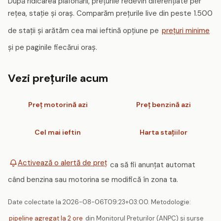
După ridicarea plafonării, prețurile redevin diferențiate per
rețea, stație și oraș. Comparăm prețurile live din peste 1.500
de stații și arătăm cea mai ieftină opțiune pe
prețuri minime
și pe paginile fiecărui oraș.
Vezi prețurile acum
Preț motorină azi
Preț benzină azi
Cel mai ieftin
Harta stațiilor
Activează o alertă de preț
ca să fii anunțat automat
când benzina sau motorina se modifică în zona ta.
Date colectate la 2026-08-06T09:23+03:00. Metodologie:
pipeline agregat la 2 ore
din Monitorul Prețurilor (ANPC) și surse