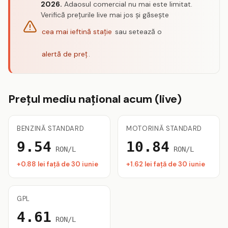
2026.
Adaosul comercial nu mai este limitat.
Verifică prețurile live mai jos și găsește
cea mai ieftină stație
sau setează o
alertă de preț
.
Prețul mediu național acum (live)
BENZINĂ STANDARD
MOTORINĂ STANDARD
9.54
10.84
RON/L
RON/L
+0.88 lei față de 30 iunie
+1.62 lei față de 30 iunie
GPL
4.61
RON/L