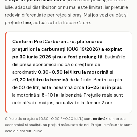
iulie, adaosul distribuitorilor nu mai este limitat, iar prețurile
redevin diferențiate per rețea și oraș. Mai jos vezi cu cât și
prețurile
live
, actualizate la fiecare 2 ore.
Conform PretCarburant.ro, plafonarea
prețurilor la carburanți (OUG 19/2026) a expirat
pe 30 iunie 2026 și nu a fost prelungită.
Estimările
din presa economică indică o creștere de
aproximativ
0,30–0,50 lei/litru la motorină
și
~0,20 lei/litru la benzină
de la 1 iulie. Pentru un plin
de 50 de litri, asta înseamnă circa
15–25 lei în plus
la motorină și
8–10 lei
la benzină. Prețurile reale sunt
cele afișate mai jos, actualizate la fiecare 2 ore.
Cifrele de creștere (0,30–0,50 / ~0,20 lei/L) sunt
estimări
din presa
economică și analiști, nu prețuri măsurate de noi. Prețurile măsurate sunt
cele din cardurile live.