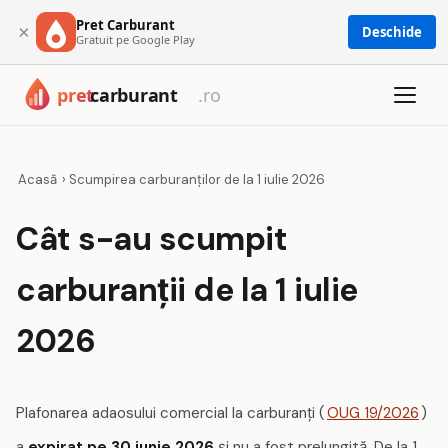
Pret Carburant
×
Deschide
Gratuit pe Google Play
Acasă
›
Scumpirea carburanților de la 1 iulie 2026
Cât s-au scumpit
carburanții de la 1 iulie
2026
Plafonarea adaosului comercial la carburanți (
OUG 19/2026
)
a
expirat pe 30 iunie 2026
și nu a fost prelungită. De la 1