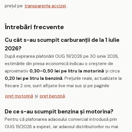
prețul pe
transparența accizei
.
Întrebări frecvente
Cu cât s-au scumpit carburanții de la 1 iulie
2026?
După expirarea plafonării OUG 19/2026 pe 30 iunie 2026,
estimările din presa economică indicau o creștere de
aproximativ
0,30–0,50 lei pe litru la motorină
și circa
0,20 lei pe litru la benzină
. Prețurile reale, actualizate la
fiecare 2 ore, sunt afișate live mai sus și pe paginile
preț motorină
și
preț benzină
.
De ce s-au scumpit benzina și motorina?
Pentru că plafonarea adaosului comercial introdusă prin
OUG 19/2026 a expirat, iar adaosul distribuitorilor nu mai