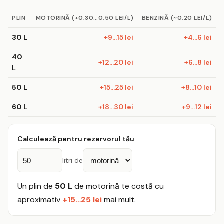
PLIN
MOTORINĂ (+0,30…0,50 LEI/L)
BENZINĂ (~0,20 LEI/L)
30 L
+9…15 lei
+4…6 lei
40
+12…20 lei
+6…8 lei
L
50 L
+15…25 lei
+8…10 lei
60 L
+18…30 lei
+9…12 lei
Calculează pentru rezervorul tău
litri de
Un plin de
50 L
de motorină te costă cu
aproximativ
+15…25 lei
mai mult.