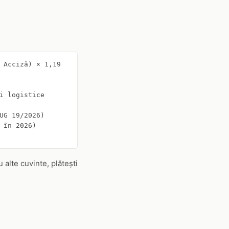
 Acciză) × 1,19

i logistice

UG 19/2026)

în 2026)

u alte cuvinte, plătești