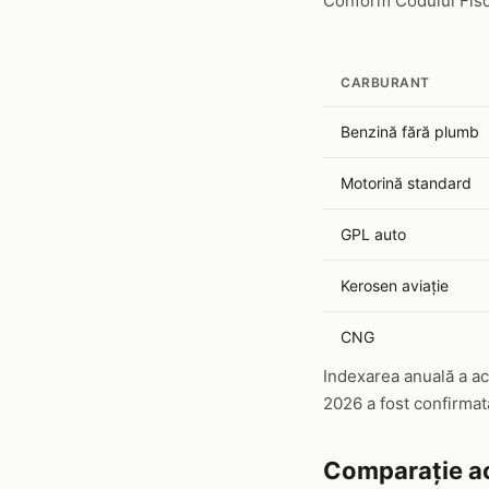
Conform Codului Fisca
CARBURANT
Benzină fără plumb
Motorină standard
GPL auto
Kerosen aviație
CNG
Indexarea anuală a ac
2026 a fost confirma
Comparație ac