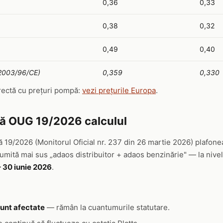
0,36
0,33
0,38
0,32
0,49
0,40
 2003/96/CE)
0,359
0,330
rectă cu prețuri pompă:
vezi prețurile Europa
.
ă OUG 19/2026 calculul
19/2026 (Monitorul Oficial nr. 237 din 26 martie 2026) plafon
mită mai sus „adaos distribuitor + adaos benzinărie" — la nive
 – 30 iunie 2026
.
sunt afectate
— rămân la cuantumurile statutare.