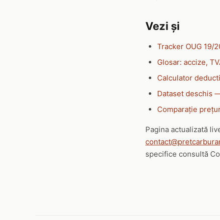
Vezi și
Tracker OUG 19/2
Glosar: accize, T
Calculator deducti
Dataset deschis 
Comparație prețur
Pagina actualizată li
contact@pretcarburan
specifice consultă Cod