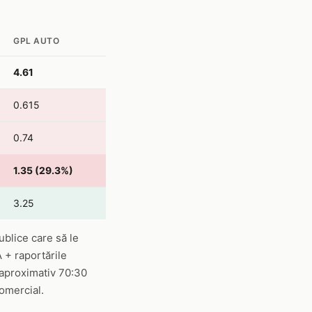
GPL AUTO
4.61
0.615
0.74
1.35 (29.3%)
3.25
ublice care să le
 + raportările
 aproximativ 70:30
omercial.