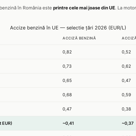
 benzină în România este
printre cele mai joase din UE
. La moto
Accize benzină în UE — selectie țări 2026 (EUR/L)
ACCIZĂ BENZINĂ
ACCIZ
0,82
0,52
0,73
0,62
0,65
0,47
0,68
0,59
0,47
0,38
t EUR)
~0,41
~0,37