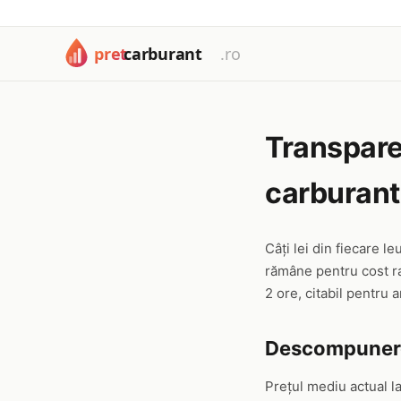
Transpare
carburantu
Câți lei din fiecare l
rămâne pentru cost raf
2 ore, citabil pentru
Descompunerea
Prețul mediu actual l