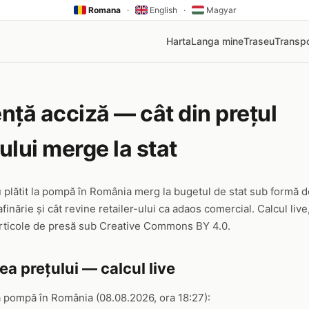
Romana
·
English
·
Magyar
Harta
Langa mine
Traseu
Transpo
nță acciză — cât din prețul
lui merge la stat
eu plătit la pompă în România merg la bugetul de stat sub formă d
inărie și cât revine retailer-ului ca adaos comercial. Calcul live,
 articole de presă sub Creative Commons BY 4.0.
 prețului — calcul live
a pompă în România (08.08.2026, ora 18:27):