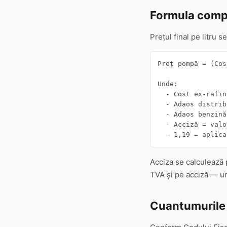
Formula comp
Prețul final pe litru s
Preț pompă = (Cos
Unde:

  - Cost ex-rafin
  - Adaos distrib
  - Adaos benzină
  - Acciză = valo
  - 1,19 = aplica
Acciza se calculează 
TVA și pe acciză — un 
Cuantumurile 