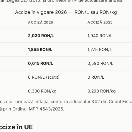
l (Legea 227/2015) și ordinelor MFP de actualizare anuală:
Accize în vigoare 2026 — RON/L sau RON/kg
ACCIZĂ 2026
ACCIZĂ 2025
2,030 RON/L
1,940 RON/L
1,855 RON/L
1,775 RON/L
0,615 RON/L
0,590 RON/L
0 RON/L (scutit)
0 RON/L
0,300 RON/kg
0,290 RON/kg
cizelor urmează inflația, conform articolului 342 din Codul Fisc
tă prin Ordinul MFP 4543/2025.
cize în UE