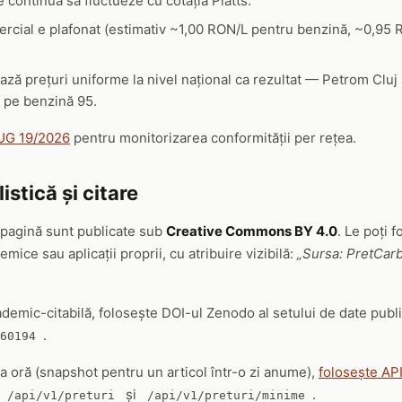
e continuă să fluctueze cu cotația Platts.
rcial e plafonat (estimativ ~1,00 RON/L pentru benzină, ~0,95
ează prețuri uniforme la nivel național ca rezultat — Petrom Cluj 
 pe benzină 95.
OUG 19/2026
pentru monitorizarea conformității per rețea.
listică și citare
 pagină sunt publicate sub
Creative Commons BY 4.0
. Le poți f
emice sau aplicații proprii, cu atribuire vizibilă:
„Sursa: PretCarb
ademic-citabilă, folosește DOI-ul Zenodo al setului de date publi
.
60194
la oră (snapshot pentru un articol într-o zi anume),
folosește AP
și
.
/api/v1/preturi
/api/v1/preturi/minime