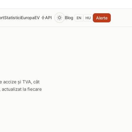
rt
Statistici
Europa
EV
API
Blog
Alerte
EN
HU
e accize și TVA, cât
 actualizat la fiecare