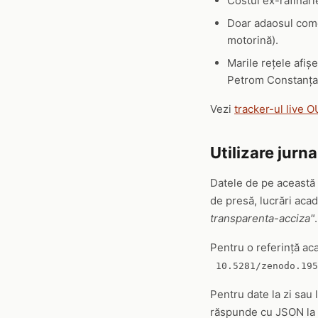
Costul ex-rafinări
Doar adaosul come
motorină).
Marile rețele afiș
Petrom Constanța
Vezi
tracker-ul live 
Utilizare jurna
Datele de pe această
de presă, lucrări acad
transparenta-acciza"
.
Pentru o referință ac
10.5281/zenodo.195
Pentru date la zi sau 
răspunde cu JSON la