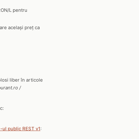
 RON/L pentru
are același preț ca
olosi liber în articole
urant.ro /
c:
I-ul public REST v1
: