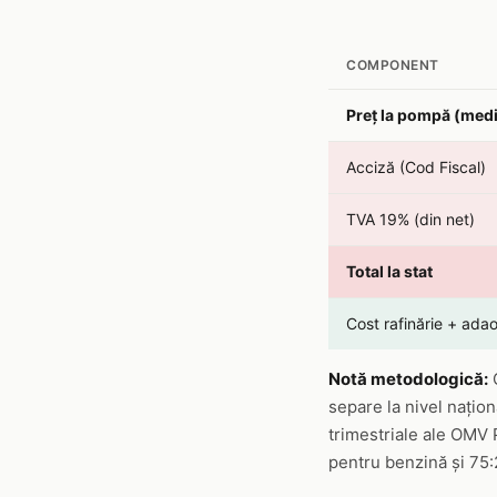
COMPONENT
Preț la pompă (med
Acciză (Cod Fiscal)
TVA 19% (din net)
Total la stat
Cost rafinărie + ada
Notă metodologică:
C
separe la nivel națion
trimestriale ale OMV 
pentru benzină și 75