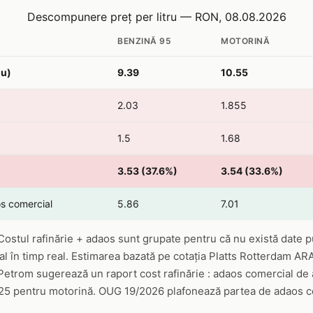
Descompunere preț per litru — RON, 08.08.2026
BENZINĂ 95
MOTORINĂ
iu)
9.39
10.55
2.03
1.855
1.5
1.68
3.53 (37.6%)
3.54 (33.6%)
os comercial
5.86
7.01
ostul rafinărie + adaos sunt grupate pentru că nu există date p
al în timp real. Estimarea bazată pe cotația Platts Rotterdam ARA
Petrom sugerează un raport cost rafinărie : adaos comercial de
:25 pentru motorină. OUG 19/2026 plafonează partea de adaos c