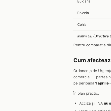
Bulgaria
Polonia
Cehia
Minim UE (Directiva
Pentru comparație di
Cum afecteaz
Ordonanța de Urgență 
comercial — partea nu
pe perioada
1 aprilie
În plan practic:
Acciza și TVA
nu 