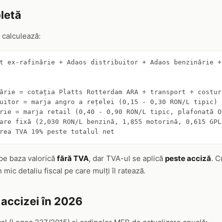
letă
e calculează:
t ex-rafinărie + Adaos distribuitor + Adaos benzinărie +
ărie = cotația Platts Rotterdam ARA + transport + costur
uitor = marja angro a rețelei (0,15 - 0,30 RON/L tipic)

rie = marja retail (0,40 - 0,90 RON/L tipic, plafonată O
are fixă (2,030 RON/L benzină, 1,855 motorină, 0,615 GPL 
rea TVA 19% peste totalul net
pe baza valorică
fără TVA
, dar TVA-ul se aplică
peste acciză
. C
mic detaliu fiscal pe care mulți îl ratează.
accizei în 2026