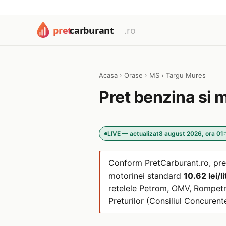
Acasa
›
Orase
›
MS
›
Targu Mures
Pret benzina si 
LIVE — actualizat
8 august 2026, ora 01:
Conform PretCarburant.ro, pre
motorinei standard
10.62 lei/li
retelele Petrom, OMV, Rompetro
Preturilor (Consiliul Concurentei