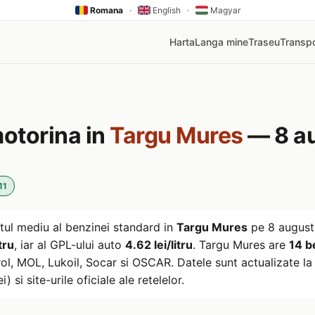
Romana
·
English
·
Magyar
Harta
Langa mine
Traseu
Transpo
motorina in
Targu Mures
— 8 a
11
tul mediu al benzinei standard in
Targu Mures
pe
8 augus
tru
, iar al GPL-ului auto
4.62 lei/litru
. Targu Mures are
14 b
l, MOL, Lukoil, Socar si OSCAR. Datele sunt actualizate la 
) si site-urile oficiale ale retelelor.