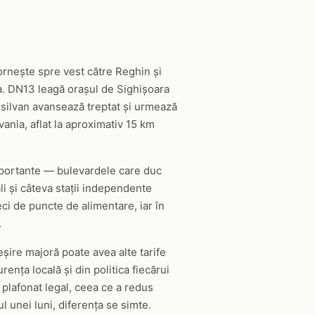
ornește spre vest către Reghin și
a. DN13 leagă orașul de Sighișoara
ansilvan avansează treptat și urmează
vania, aflat la aproximativ 15 km
 importante — bulevardele care duc
i și câteva stații independente
eci de puncte de alimentare, iar în
.
eșire majoră poate avea alte tarife
ența locală și din politica fiecărui
e plafonat legal, ceea ce a redus
l unei luni, diferența se simte.