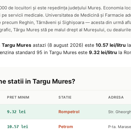
00 de locuitori și este reședința județului Mureș. Economia lo
i pe servicii medicale. Universitatea de Medicină și Farmacie adu
te precum Reghin, Târnăveni și Sighișoara — acesta din urmă afla
fic, Târgu Mureș stă pe malul drept al Mureșului, cu dealurile 
n
Targu Mures
astazi (8 august 2026) este
10.57 lei/litru
la
benzina standard 95 in Targu Mures este
9.32 lei/litru
la Ro
ne statii in Targu Mures?
PRET MINIM
STATIE
ADRESA
Rompetrol
9.32 lei
Str. Gheorg
Petrom
10.57 lei
P-ta. Marase