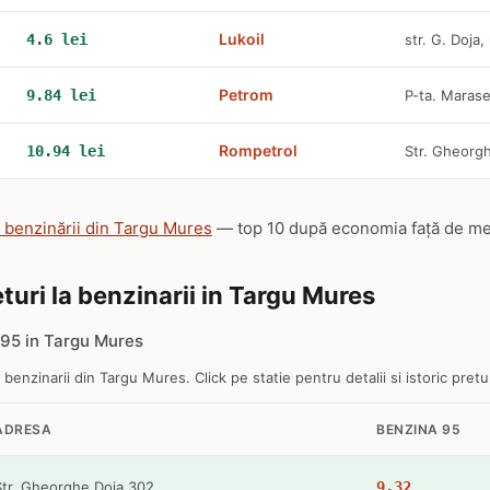
Lukoil
4.6 lei
str. G. Doja,
Petrom
9.84 lei
P-ta. Marase
Rompetrol
10.94 lei
Str. Gheorg
e benzinării din Targu Mures
— top 10 după economia față de media
turi la benzinarii in Targu Mures
95 in Targu Mures
e benzinarii din Targu Mures. Click pe statie pentru detalii si istoric pretur
ADRESA
BENZINA 95
Str. Gheorghe Doja 302
9.32