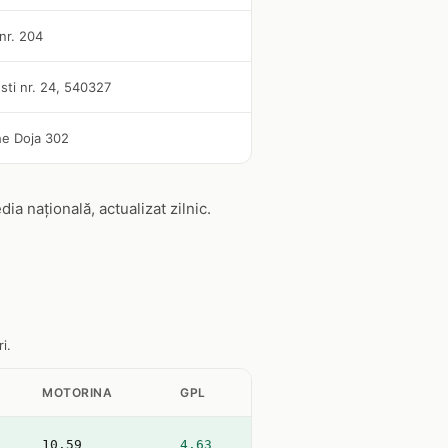
 nr. 204
sti nr. 24, 540327
he Doja 302
 națională, actualizat zilnic.
i.
MOTORINA
GPL
10.59
4.63