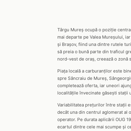
Târgu Mureș ocupă o poziție central
mai departe pe Valea Mureșului, iar
și Brașov, fiind una dintre rutele t
să preia o bună parte din traficul g
nord-vest de oraș, creează o zonă su
Piața locală a carburanților este bi
spre Sâncraiu de Mureș, Sângeorgiu 
completează oferta, iar uneori ajung
localitățile învecinate găsești stați
Variabilitatea prețurilor între stați
decât una din centrul aglomerat al or
operator. Pe durata aplicării OUG 19/
ecartul dintre cele mai scumpe și ce