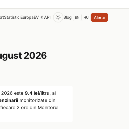
rt
Statistici
Europa
EV
API
Blog
Alerte
EN
HU
ugust 2026
t 2026
este
9.4 lei/litru
, al
enzinarii
monitorizate din
fiecare 2 ore din Monitorul