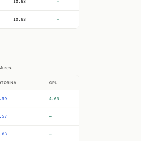
10.63
—
10.63
—
 Mures.
TORINA
GPL
.59
4.63
.57
—
.63
—