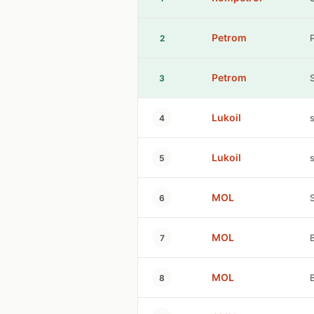
Petrom
2
Petrom
3
Lukoil
4
Lukoil
s
5
MOL
6
MOL
7
MOL
8