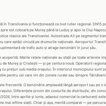
ă în Transilvania și funcționează ca nod rutier regional. DN15 p
 spre est coboară pe Mureș până la Luduș și apoi la Cluj-Napoc
uristice clasice ale Transilvaniei. Autostrada A3 pe segmentul tr
reu care astăzi circulă pe drumurile naționale. Aeroportul Transil
plimentară de trafic auto și atrage benzinării în jurul său.
ne acoperită. Marile rețele naționale au stații pe toate arterele
de Mureș și Cristești — și pe centura nouă. Operatorii regional
 cu prețuri sub media orașului. În interiorul municipiului sunt z
i utile pentru cei care vin din zonele rurale sau dinspre Târnăveni
i este frecventă. O benzinărie amplasată lângă aeroport sau pe o i
așului. Diferențele provin din costurile de distribuție, din concur
2026, între aprilie și iunie, adaosul comercial la carburanți est
le mai ieftine stații. Chiar și așa, merită comparat — pe parcursu