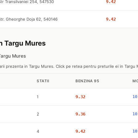
Str Transilvaniei 254, 547530
9.42
Str. Gheorghe Doja 62, 540146
9.42
 in Targu Mures
 Targu Mures
rii prezenta in Targu Mures. Click pe retea pentru preturile ei in Targu
STATII
BENZINA 95
MO
1
9.32
10
2
9.36
10
4
9.42
10