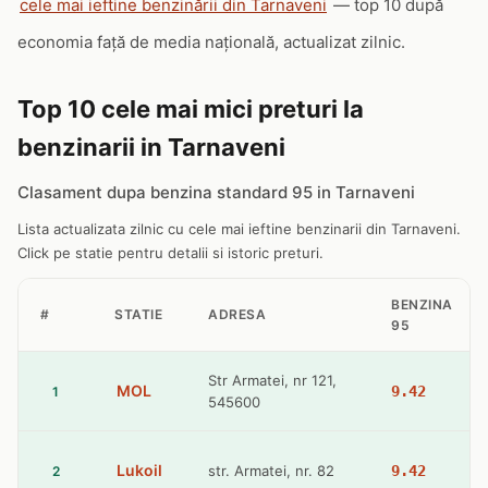
cele mai ieftine benzinării din Tarnaveni
— top 10 după
economia față de media națională, actualizat zilnic.
Top 10 cele mai mici preturi la
benzinarii in Tarnaveni
Clasament dupa benzina standard 95 in Tarnaveni
Lista actualizata zilnic cu cele mai ieftine benzinarii din Tarnaveni.
Click pe statie pentru detalii si istoric preturi.
BENZINA
#
STATIE
ADRESA
95
Str Armatei, nr 121,
MOL
9.42
1
545600
Lukoil
str. Armatei, nr. 82
9.42
2