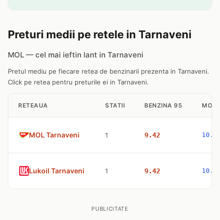
Preturi medii pe retele in Tarnaveni
MOL — cel mai ieftin lant in Tarnaveni
Pretul mediu pe fiecare retea de benzinarii prezenta in Tarnaveni.
Click pe retea pentru preturile ei in Tarnaveni.
RETEAUA
STATII
BENZINA 95
MOTO
MOL Tarnaveni
1
9.42
10.6
Lukoil Tarnaveni
1
9.42
10.6
PUBLICITATE