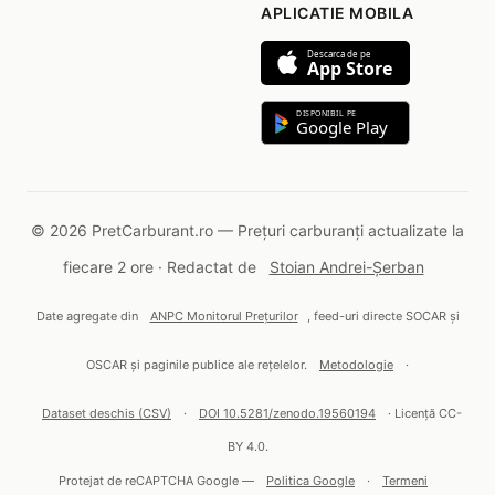
APLICATIE MOBILA
Descarca de pe
App Store
DISPONIBIL PE
Google Play
© 2026 PretCarburant.ro — Prețuri carburanți actualizate la
fiecare 2 ore · Redactat de
Stoian Andrei-Șerban
Date agregate din
ANPC Monitorul Prețurilor
, feed-uri directe SOCAR și
OSCAR și paginile publice ale rețelelor.
Metodologie
·
Dataset deschis (CSV)
·
DOI 10.5281/zenodo.19560194
· Licență CC-
BY 4.0.
Protejat de reCAPTCHA Google —
Politica Google
·
Termeni