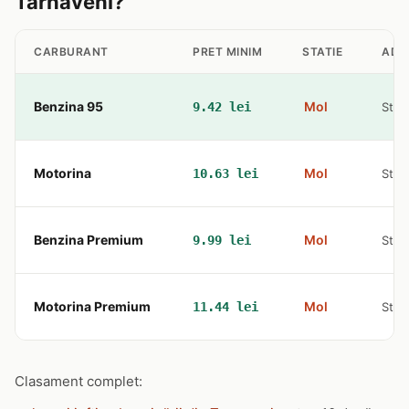
Tarnaveni?
CARBURANT
PRET MINIM
STATIE
ADR
Benzina 95
Mol
9.42 lei
Str 
Motorina
Mol
10.63 lei
Str 
Benzina Premium
Mol
9.99 lei
Str 
Motorina Premium
Mol
11.44 lei
Str 
Clasament complet: