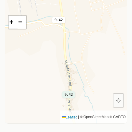
9.42
+
−
9.42
|
© OpenStreetMap © CARTO
Leaflet