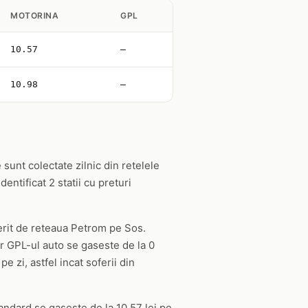
MOTORINA
GPL
10.57
—
10.98
—
 sunt colectate zilnic din retelele
ntificat 2 statii cu preturi
ferit de reteaua Petrom pe Sos.
r GPL-ul auto se gaseste de la 0
e zi, astfel incat soferii din
tandard se gaseste de la 10.57 lei pe