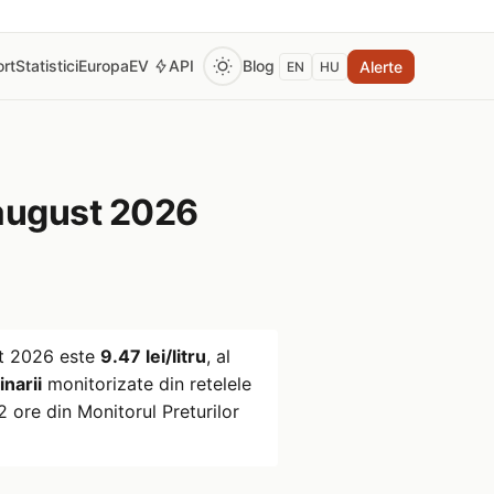
rt
Statistici
Europa
EV
API
Blog
Alerte
EN
HU
august 2026
t 2026
este
9.47 lei/litru
, al
inarii
monitorizate din retelele
 ore din Monitorul Preturilor