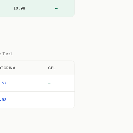
10.98
—
 Turzii.
TORINA
GPL
.57
—
.98
—