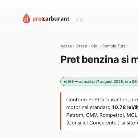
Acasa
›
Orase
›
Cluj
›
Campia Turzii
Pret benzina si 
LIVE — actualizat
7 august 2026, ora 06
Conform PretCarburant.ro, pre
motorinei standard
10.78 lei/li
Petrom, OMV, Rompetrol, MOL, L
(Consiliul Concurentei) si site-u