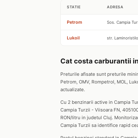
STATIE
ADRESA
Petrom
Sos. Campia Turz
Lukoil
str. Laminoristilo
Cat costa carburantii i
Preturile afisate sunt preturile mini
Petrom, OMV, Rompetrol, MOL, Lukoil,
actualizate.
Cu 2 benzinarii active in Campia Tur
Campia Turzii - Viisoara FN, 405100
RON/litru in judetul Cluj. Monitoriza
Campia Turzii sa identifice rapid ce
Pretul benzinei standard in Campia T