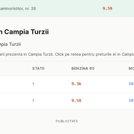
Laminoristilor, nr. 26
9.59
in Campia Turzii
pia Turzii
ii prezenta in Campia Turzii. Click pe retea pentru preturile ei in Campia
STATII
BENZINA 95
MO
1
9.36
10
1
9.59
10
PUBLICITATE