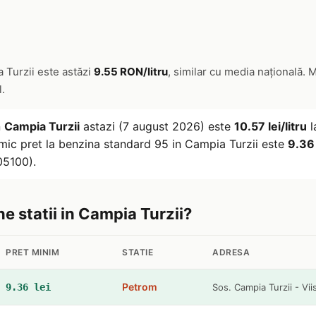
 Turzii este astăzi
9.55 RON/litru
, similar cu media națională. 
l.
n
Campia Turzii
astazi (7 august 2026) este
10.57 lei/litru
l
mic pret la benzina standard 95 in Campia Turzii este
9.36 
05100).
ne statii in Campia Turzii?
PRET MINIM
STATIE
ADRESA
Petrom
9.36 lei
Sos. Campia Turzii - Vi