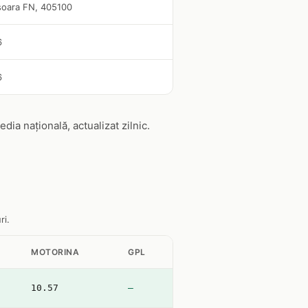
isoara FN, 405100
6
6
a națională, actualizat zilnic.
ri.
MOTORINA
GPL
10.57
—