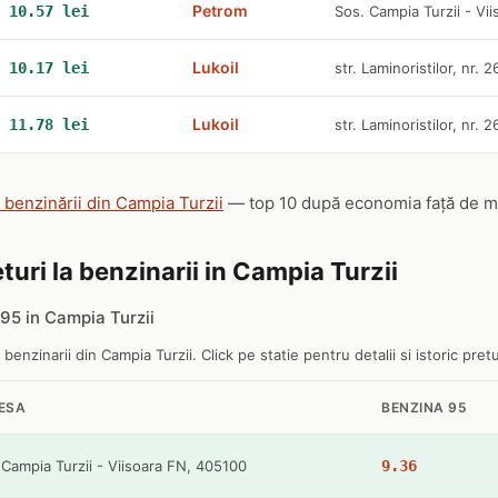
Petrom
10.57 lei
Sos. Campia Turzii - Vi
Lukoil
10.17 lei
str. Laminoristilor, nr. 2
Lukoil
11.78 lei
str. Laminoristilor, nr. 2
e benzinării din Campia Turzii
— top 10 după economia față de medi
turi la benzinarii in Campia Turzii
95 in Campia Turzii
 benzinarii din Campia Turzii. Click pe statie pentru detalii si istoric pretu
ESA
BENZINA 95
 Campia Turzii - Viisoara FN, 405100
9.36