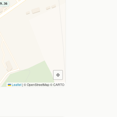
9.36
Leaflet
|
© OpenStreetMap © CARTO