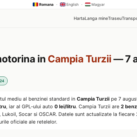
Romana
·
English
·
Magyar
Harta
Langa mine
Traseu
Transpo
motorina in
Campia Turzii
— 7 
:24
tul mediu al benzinei standard in
Campia Turzii
pe
7 augus
tru
, iar al GPL-ului auto
0 lei/litru
. Campia Turzii are
2 benz
ukoil, Socar si OSCAR. Datele sunt actualizate la fiecare 2
rile oficiale ale retelelor.