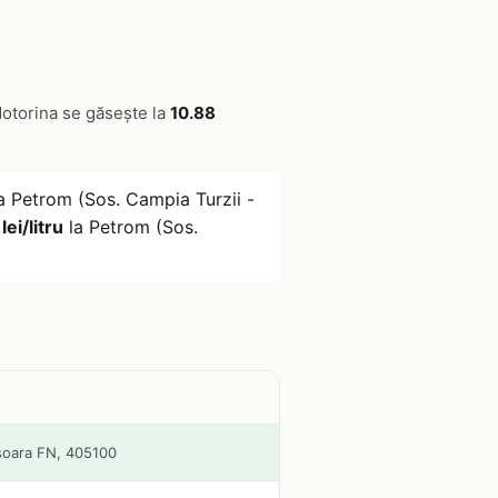
Motorina se găsește la
10.88
a Petrom (Sos. Campia Turzii -
lei/litru
la Petrom (Sos.
isoara FN, 405100