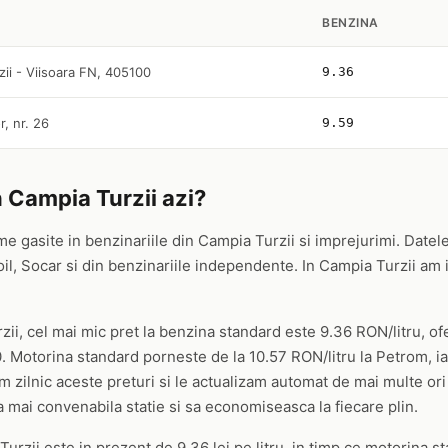
BENZINA
ii - Viisoara FN, 405100
9.36
r, nr. 26
9.59
n Campia Turzii azi?
me gasite in benzinariile din Campia Turzii si imprejurimi. Datele
 Socar si din benzinariile independente. In Campia Turzii am ide
zii, cel mai mic pret la benzina standard este 9.36 RON/litru, o
. Motorina standard porneste de la 10.57 RON/litru la Petrom, ia
m zilnic aceste preturi si le actualizam automat de mai multe ori p
a mai convenabila statie si sa economiseasca la fiecare plin.
urzii este in prezent de 9.36 lei pe litru, in timp ce motorina s