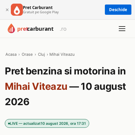
Pret Carburant
×
Deschide
Gratuit pe Google Play
Acasa
›
Orase
›
Cluj
›
Mihai Viteazu
Pret benzina si motorina in
Mihai Viteazu
— 10 august
2026
LIVE — actualizat
10 august 2026, ora 17:31