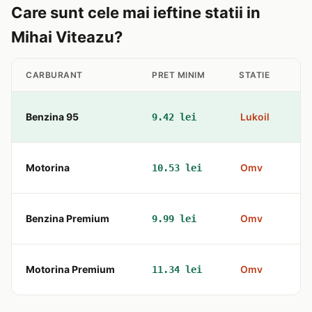
Care sunt cele mai ieftine statii in
Mihai Viteazu?
CARBURANT
PRET MINIM
STATIE
A
Benzina 95
Lukoil
9.42 lei
St
Motorina
Omv
10.53 lei
D
Benzina Premium
Omv
9.99 lei
D
Motorina Premium
Omv
11.34 lei
D