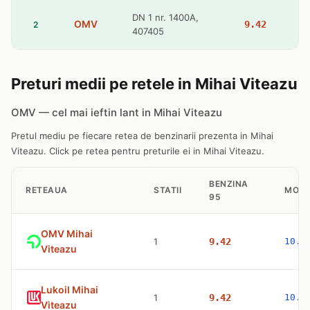
DN 1 nr. 1400A,
OMV
9.42
2
407405
Preturi medii pe retele in Mihai Viteazu
OMV — cel mai ieftin lant in Mihai Viteazu
Pretul mediu pe fiecare retea de benzinarii prezenta in Mihai
Viteazu. Click pe retea pentru preturile ei in Mihai Viteazu.
BENZINA
RETEAUA
STATII
MOTO
95
OMV Mihai
1
9.42
10.5
Viteazu
Lukoil Mihai
1
9.42
10.6
Viteazu