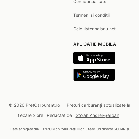
Confidentialitate
Termeni si conditii
Calculator salariu net
APLICATIE MOBILA
Descarca de pe
App Store
DISPONIBIL PE
Google Play
© 2026 PretCarburant.ro — Prețuri carburanți actualizate la
fiecare 2 ore · Redactat de
Stoian Andrei-Șerban
Date agregate din
ANPC Monitorul Prețurilor
, feed-uri directe SOCAR și