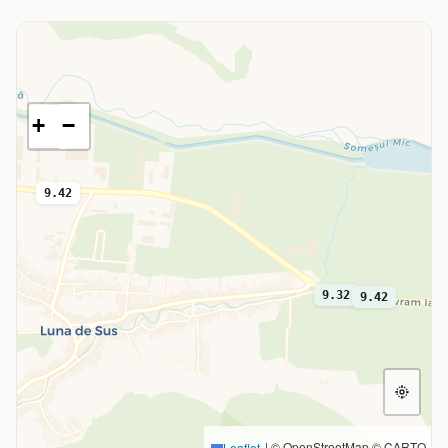
+
−
9.42
9.32
9.42
|
© OpenStreetMap © CARTO
Leaflet