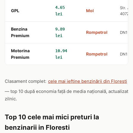
4.65
Str. Av
GPL
Mol
40728
lei
Benzina
9.89
Rompetrol
DN1 (E
Premium
lei
Motorina
10.94
Rompetrol
DN1 (E
Premium
lei
Clasament complet:
cele mai ieftine benzinării din Floresti
— top 10 după economia față de media națională, actualizat
zilnic.
Top 10 cele mai mici preturi la
benzinarii in Floresti