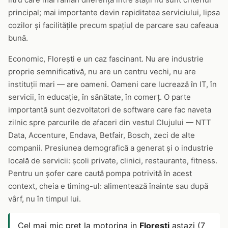
principal; mai importante devin rapiditatea serviciului, lipsa
cozilor și facilitățile precum spațiul de parcare sau cafeaua
bună.
Economic, Florești e un caz fascinant. Nu are industrie
proprie semnificativă, nu are un centru vechi, nu are
instituții mari — are oameni. Oameni care lucrează în IT, în
servicii, în educație, în sănătate, în comerț. O parte
importantă sunt dezvoltatori de software care fac naveta
zilnic spre parcurile de afaceri din vestul Clujului — NTT
Data, Accenture, Endava, Betfair, Bosch, zeci de alte
companii. Presiunea demografică a generat și o industrie
locală de servicii: școli private, clinici, restaurante, fitness.
Pentru un șofer care caută pompa potrivită în acest
context, cheia e timing-ul: alimentează înainte sau după
vârf, nu în timpul lui.
Cel mai mic pret la motorina in
Floresti
astazi (7