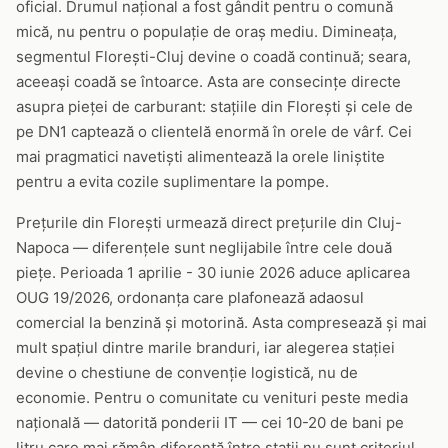
oficial. Drumul național a fost gândit pentru o comună
mică, nu pentru o populație de oraș mediu. Dimineața,
segmentul Florești-Cluj devine o coadă continuă; seara,
aceeași coadă se întoarce. Asta are consecințe directe
asupra pieței de carburant: stațiile din Florești și cele de
pe DN1 captează o clientelă enormă în orele de vârf. Cei
mai pragmatici navetiști alimentează la orele liniștite
pentru a evita cozile suplimentare la pompe.
Prețurile din Florești urmează direct prețurile din Cluj-
Napoca — diferențele sunt neglijabile între cele două
piețe. Perioada 1 aprilie - 30 iunie 2026 aduce aplicarea
OUG 19/2026, ordonanța care plafonează adaosul
comercial la benzină și motorină. Asta compresează și mai
mult spațiul dintre marile branduri, iar alegerea stației
devine o chestiune de convenție logistică, nu de
economie. Pentru o comunitate cu venituri peste media
națională — datorită ponderii IT — cei 10-20 de bani pe
litru care mai rămân diferență între stații nu sunt criteriul