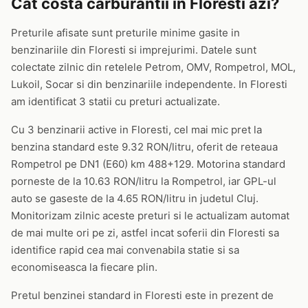
Cat costa carburantii in Floresti azi?
Preturile afisate sunt preturile minime gasite in
benzinariile din Floresti si imprejurimi. Datele sunt
colectate zilnic din retelele Petrom, OMV, Rompetrol, MOL,
Lukoil, Socar si din benzinariile independente. In Floresti
am identificat 3 statii cu preturi actualizate.
Cu 3 benzinarii active in Floresti, cel mai mic pret la
benzina standard este 9.32 RON/litru, oferit de reteaua
Rompetrol pe DN1 (E60) km 488+129. Motorina standard
porneste de la 10.63 RON/litru la Rompetrol, iar GPL-ul
auto se gaseste de la 4.65 RON/litru in judetul Cluj.
Monitorizam zilnic aceste preturi si le actualizam automat
de mai multe ori pe zi, astfel incat soferii din Floresti sa
identifice rapid cea mai convenabila statie si sa
economiseasca la fiecare plin.
Pretul benzinei standard in Floresti este in prezent de