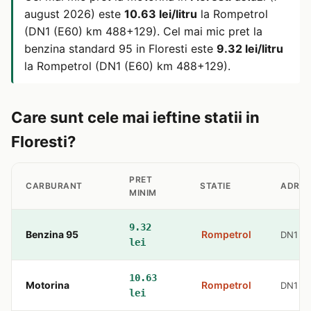
august 2026) este
10.63 lei/litru
la Rompetrol
(DN1 (E60) km 488+129). Cel mai mic pret la
benzina standard 95 in Floresti este
9.32 lei/litru
la Rompetrol (DN1 (E60) km 488+129).
Care sunt cele mai ieftine statii in
Floresti?
PRET
CARBURANT
STATIE
ADRE
MINIM
9.32
Benzina 95
Rompetrol
DN1 (E
lei
10.63
Motorina
Rompetrol
DN1 (E
lei