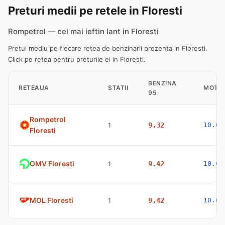
Preturi medii pe retele in Floresti
Rompetrol — cel mai ieftin lant in Floresti
Pretul mediu pe fiecare retea de benzinarii prezenta in Floresti.
Click pe retea pentru preturile ei in Floresti.
BENZINA
RETEAUA
STATII
MOTO
95
Rompetrol
1
9.32
10.63
Floresti
OMV Floresti
1
9.42
10.63
MOL Floresti
1
9.42
10.63