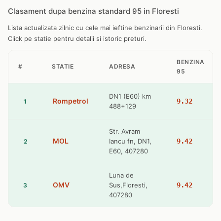
Clasament dupa benzina standard 95 in Floresti
Lista actualizata zilnic cu cele mai ieftine benzinarii din Floresti.
Click pe statie pentru detalii si istoric preturi.
BENZINA
#
STATIE
ADRESA
95
DN1 (E60) km
Rompetrol
9.32
1
488+129
Str. Avram
MOL
Iancu fn, DN1,
9.42
2
E60, 407280
Luna de
OMV
Sus,Floresti,
9.42
3
407280