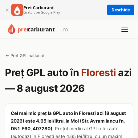
Pret Carburant
×
Deschide
Gratuit pe Google Play
← Pret GPL national
Preț GPL auto în
Floresti
azi
— 8 august 2026
Cel mai mic preț la GPL auto în Floresti azi (8 august
2026) este 4.65 lei/litru, la Mol (Str. Avram Iancu fn,
DN1, E60, 407280).
Prețul mediu al GPL-ului auto
(autogaz) în Floresti este 4.65 lei/litru, cu un maxim