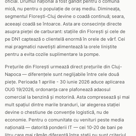
oficial. Drumul național a fost gândit pentru o comună
mică, nu pentru o populație de oraș mediu. Dimineața,
segmentul Florești-Cluj devine o coadă continuă; seara,
aceeași coadă se întoarce. Asta are consecințe directe
asupra pieței de carburant: stațiile din Florești și cele de
pe DN1 captează o clientelă enormă în orele de vârf. Cei
mai pragmatici navetiști alimentează la orele liniștite
pentru a evita cozile suplimentare la pompe.
Prețurile din Florești urmează direct prețurile din Cluj-
Napoca — diferențele sunt neglijabile între cele două
piețe. Perioada 1 aprilie - 30 iunie 2026 aduce aplicarea
OUG 19/2026, ordonanța care plafonează adaosul
comercial la benzină și motorină. Asta compresează și mai
mult spațiul dintre marile branduri, iar alegerea stației
devine o chestiune de convenție logistică, nu de
economie. Pentru o comunitate cu venituri peste media
națională — datorită ponderii IT — cei 10-20 de bani pe
litru care mai rămân diferență între stații nu sunt criteriul