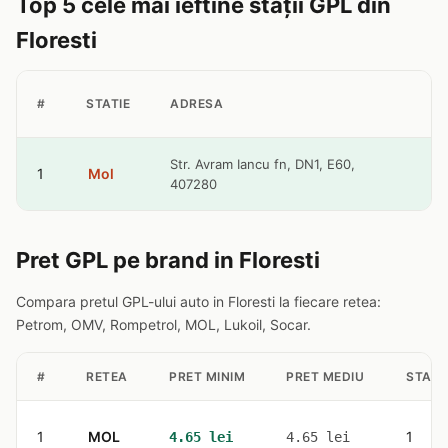
Top 5 cele mai ieftine stații GPL din
Floresti
P
#
STATIE
ADRESA
G
4
Str. Avram Iancu fn, DN1, E60,
1
Mol
407280
l
Pret GPL pe brand in Floresti
Compara pretul GPL-ului auto in Floresti la fiecare retea:
Petrom, OMV, Rompetrol, MOL, Lukoil, Socar.
#
RETEA
PRET MINIM
PRET MEDIU
STATII
1
MOL
1
4.65 lei
4.65 lei