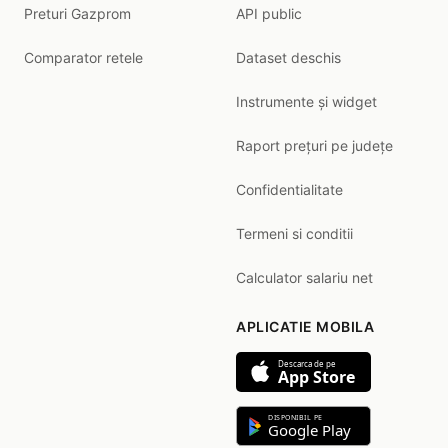
Preturi Gazprom
API public
Comparator retele
Dataset deschis
Instrumente și widget
Raport prețuri pe județe
Confidentialitate
Termeni si conditii
Calculator salariu net
APLICATIE MOBILA
Descarca de pe
App Store
DISPONIBIL PE
Google Play