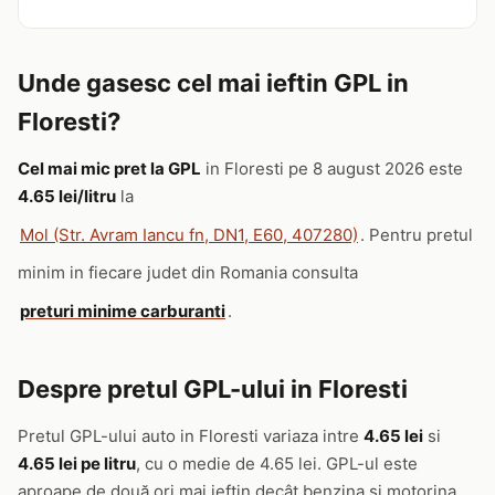
Unde gasesc cel mai ieftin GPL in
Floresti?
Cel mai mic pret la GPL
in Floresti pe 8 august 2026 este
4.65 lei/litru
la
Mol (Str. Avram Iancu fn, DN1, E60, 407280)
. Pentru pretul
minim in fiecare judet din Romania consulta
preturi minime carburanti
.
Despre pretul GPL-ului in Floresti
Pretul GPL-ului auto in Floresti variaza intre
4.65 lei
si
4.65 lei pe litru
, cu o medie de 4.65 lei. GPL-ul este
aproape de două ori mai ieftin decât benzina si motorina,