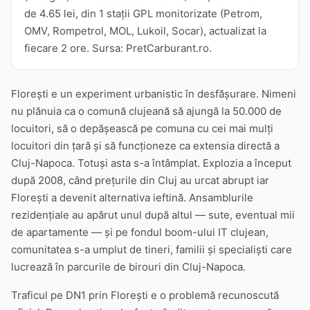
de 4.65 lei, din 1 stații GPL monitorizate (Petrom,
OMV, Rompetrol, MOL, Lukoil, Socar), actualizat la
fiecare 2 ore. Sursa: PretCarburant.ro.
Florești e un experiment urbanistic în desfășurare. Nimeni
nu plănuia ca o comună clujeană să ajungă la 50.000 de
locuitori, să o depășească pe comuna cu cei mai mulți
locuitori din țară și să funcționeze ca extensia directă a
Cluj-Napoca. Totuși asta s-a întâmplat. Explozia a început
după 2008, când prețurile din Cluj au urcat abrupt iar
Florești a devenit alternativa ieftină. Ansamblurile
rezidențiale au apărut unul după altul — sute, eventual mii
de apartamente — și pe fondul boom-ului IT clujean,
comunitatea s-a umplut de tineri, familii și specialiști care
lucrează în parcurile de birouri din Cluj-Napoca.
Traficul pe DN1 prin Florești e o problemă recunoscută