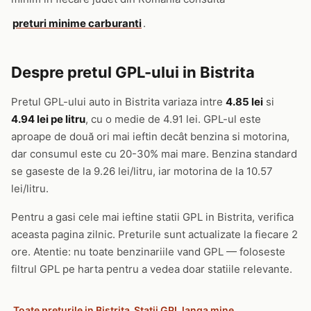
preturi minime carburanti
.
Despre pretul GPL-ului in Bistrita
Pretul GPL-ului auto in Bistrita variaza intre
4.85 lei
si
4.94 lei pe litru
, cu o medie de 4.91 lei. GPL-ul este
aproape de două ori mai ieftin decât benzina si motorina,
dar consumul este cu 20-30% mai mare. Benzina standard
se gaseste de la 9.26 lei/litru, iar motorina de la 10.57
lei/litru.
Pentru a gasi cele mai ieftine statii GPL in Bistrita, verifica
aceasta pagina zilnic. Preturile sunt actualizate la fiecare 2
ore. Atentie: nu toate benzinariile vand GPL — foloseste
filtrul GPL pe harta pentru a vedea doar statiile relevante.
Toate preturile in Bistrita
Statii GPL langa mine