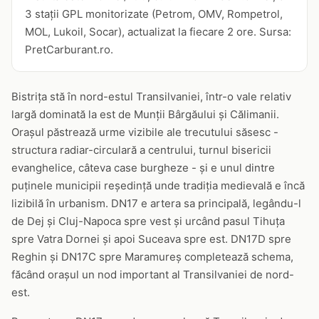
3 stații GPL monitorizate (Petrom, OMV, Rompetrol,
MOL, Lukoil, Socar), actualizat la fiecare 2 ore. Sursa:
PretCarburant.ro.
Bistrița stă în nord-estul Transilvaniei, într-o vale relativ
largă dominată la est de Munții Bârgăului și Călimanii.
Orașul păstrează urme vizibile ale trecutului săsesc -
structura radiar-circulară a centrului, turnul bisericii
evanghelice, câteva case burgheze - și e unul dintre
puținele municipii reședință unde tradiția medievală e încă
lizibilă în urbanism. DN17 e artera sa principală, legându-l
de Dej și Cluj-Napoca spre vest și urcând pasul Tihuța
spre Vatra Dornei și apoi Suceava spre est. DN17D spre
Reghin și DN17C spre Maramureș completează schema,
făcând orașul un nod important al Transilvaniei de nord-
est.