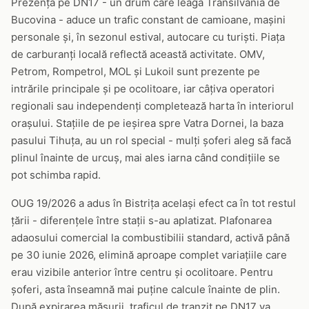
Prezența pe DN17 - un drum care leagă Transilvania de
Bucovina - aduce un trafic constant de camioane, mașini
personale și, în sezonul estival, autocare cu turiști. Piața
de carburanți locală reflectă această activitate. OMV,
Petrom, Rompetrol, MOL și Lukoil sunt prezente pe
intrările principale și pe ocolitoare, iar câțiva operatori
regionali sau independenți completează harta în interiorul
orașului. Stațiile de pe ieșirea spre Vatra Dornei, la baza
pasului Tihuța, au un rol special - mulți șoferi aleg să facă
plinul înainte de urcuș, mai ales iarna când condițiile se
pot schimba rapid.
OUG 19/2026 a adus în Bistrița același efect ca în tot restul
țării - diferențele între stații s-au aplatizat. Plafonarea
adaosului comercial la combustibilii standard, activă până
pe 30 iunie 2026, elimină aproape complet variațiile care
erau vizibile anterior între centru și ocolitoare. Pentru
șoferi, asta înseamnă mai puține calcule înainte de plin.
După expirarea măsurii, traficul de tranzit pe DN17 va