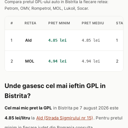
Compara pretul GPL-ului auto in Bistrita la fiecare retea:
Petrom, OMV, Rompetrol, MOL, Lukoil, Socar.
#
RETEA
PRET MINIM
PRET MEDIU
STATII
1
Ald
1
4.85 lei
4.85 lei
2
MOL
2
4.94 lei
4.94 lei
Unde gasesc cel mai ieftin GPL in
Bistrita?
Cel mai mic pret la GPL
in Bistrita pe 7 august 2026 este
4.85 lei/litru
la
Ald (Strada Sigmirului nr 15)
. Pentru pretul
minim in fiecare judet din Romania consulta