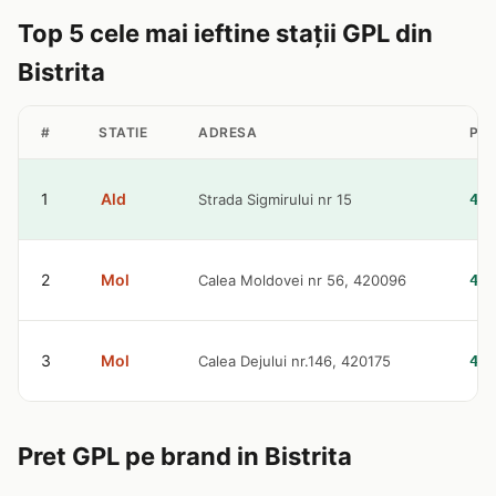
Top 5 cele mai ieftine stații GPL din
Bistrita
#
STATIE
ADRESA
PRE
1
Ald
Strada Sigmirului nr 15
4.8
2
Mol
Calea Moldovei nr 56, 420096
4.9
3
Mol
Calea Dejului nr.146, 420175
4.9
Pret GPL pe brand in Bistrita