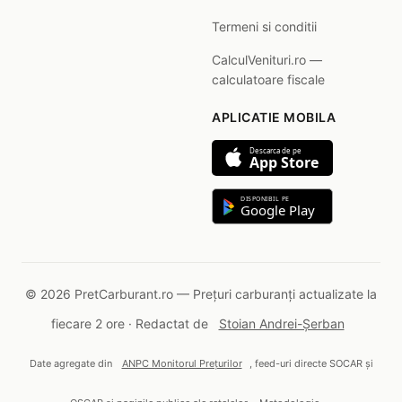
Termeni si conditii
CalculVenituri.ro —
calculatoare fiscale
APLICATIE MOBILA
Descarca de pe
App Store
DISPONIBIL PE
Google Play
© 2026 PretCarburant.ro — Prețuri carburanți actualizate la
fiecare 2 ore · Redactat de
Stoian Andrei-Șerban
Date agregate din
ANPC Monitorul Prețurilor
, feed-uri directe SOCAR și