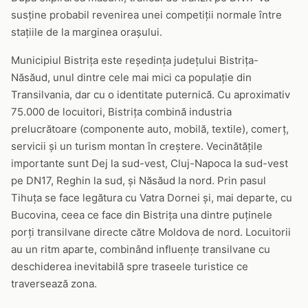
susține probabil revenirea unei competiții normale între
stațiile de la marginea orașului.
Municipiul Bistrița este reședința județului Bistrița-
Năsăud, unul dintre cele mai mici ca populație din
Transilvania, dar cu o identitate puternică. Cu aproximativ
75.000 de locuitori, Bistrița combină industria
prelucrătoare (componente auto, mobilă, textile), comerț,
servicii și un turism montan în creștere. Vecinătățile
importante sunt Dej la sud-vest, Cluj-Napoca la sud-vest
pe DN17, Reghin la sud, și Năsăud la nord. Prin pasul
Tihuța se face legătura cu Vatra Dornei și, mai departe, cu
Bucovina, ceea ce face din Bistrița una dintre puținele
porți transilvane directe către Moldova de nord. Locuitorii
au un ritm aparte, combinând influențe transilvane cu
deschiderea inevitabilă spre traseele turistice ce
traversează zona.