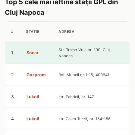
Top 5 cele mai ieftine stații GPL din
Cluj Napoca
P
#
STATIE
ADRESA
G
4
Str. Traian Vuia nr. 190, Cluj-
1
Socar
Napoca
l
2
Gazprom
Bdl. Muncii nr 1-15, 400641
4
4
3
Lukoil
str. Fabricii, nr. 147
l
4
4
Lukoil
str. Calea Turzii, nr. 154-156
l