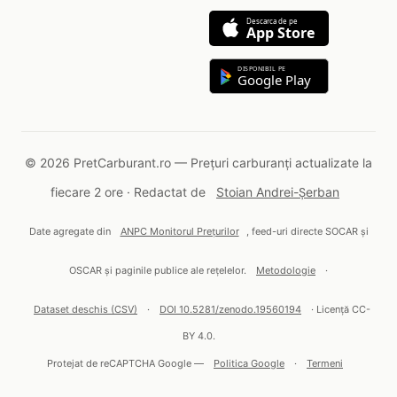
Descarca de pe
App Store
DISPONIBIL PE
Google Play
© 2026 PretCarburant.ro — Prețuri carburanți actualizate la
fiecare 2 ore · Redactat de
Stoian Andrei-Șerban
Date agregate din
ANPC Monitorul Prețurilor
, feed-uri directe SOCAR și
OSCAR și paginile publice ale rețelelor.
Metodologie
·
Dataset deschis (CSV)
·
DOI 10.5281/zenodo.19560194
· Licență CC-
BY 4.0.
Protejat de reCAPTCHA Google —
Politica Google
·
Termeni