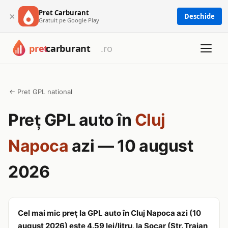
Pret Carburant
×
Deschide
Gratuit pe Google Play
← Pret GPL national
Preț GPL auto în
Cluj
Napoca
azi — 10 august
2026
Cel mai mic preț la GPL auto în Cluj Napoca azi (10
august 2026) este 4.59 lei/litru, la Socar (Str. Traian