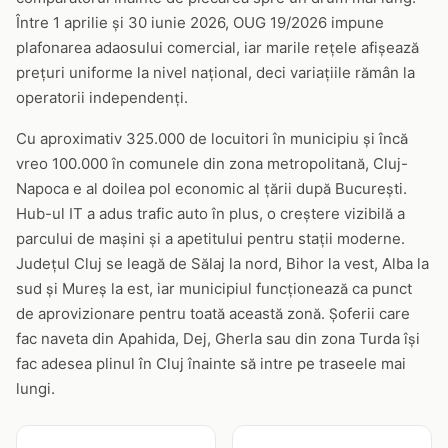
Între 1 aprilie și 30 iunie 2026, OUG 19/2026 impune
plafonarea adaosului comercial, iar marile rețele afișează
prețuri uniforme la nivel național, deci variațiile rămân la
operatorii independenți.
Cu aproximativ 325.000 de locuitori în municipiu și încă
vreo 100.000 în comunele din zona metropolitană, Cluj-
Napoca e al doilea pol economic al țării după București.
Hub-ul IT a adus trafic auto în plus, o creștere vizibilă a
parcului de mașini și a apetitului pentru stații moderne.
Județul Cluj se leagă de Sălaj la nord, Bihor la vest, Alba la
sud și Mureș la est, iar municipiul funcționează ca punct
de aprovizionare pentru toată această zonă. Șoferii care
fac naveta din Apahida, Dej, Gherla sau din zona Turda își
fac adesea plinul în Cluj înainte să intre pe traseele mai
lungi.