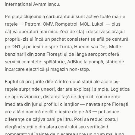
internațional Avram Iancu.
Pe piața clujeană a carburantului sunt active toate marile
rețele — Petrom, OMV, Rompetrol, MOL, Lukoil — plus
câțiva operatori mai mici. Zeci de stații deservesc orașul
propriu-zis și încă un pachet consistent se află pe centură,
pe DN1 și pe ieșirile spre Turda, Huedin sau Dej. Multe
benzinării din zona Florești și de lângă aeroport oferă
servicii complete: spălătorie, AdBlue la pompă, stație de
încărcare electrică și magazin non-stop.
Faptul că prețurile diferă între două stații ale aceleiași
rețele surprinde uneori, dar are explicații simple. Logistica
de aprovizionare, distanța față de depozit, concurența
imediată din jur și profilul clienților — naveta spre Florești
are altă dinamică decât o ieșire de pe A3 — pot aduce
diferențe de câțiva bani pe litru. Poți să reduci costul
alegând stațiile din afara centrului sau verificând
comparatorul înainte de plecarea spre un drum mai lung.