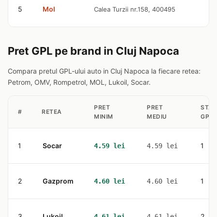
4
5
Mol
Calea Turzii nr.158, 400495
l
Pret GPL pe brand in Cluj Napoca
Compara pretul GPL-ului auto in Cluj Napoca la fiecare retea:
Petrom, OMV, Rompetrol, MOL, Lukoil, Socar.
PRET
PRET
STATI
#
RETEA
MINIM
MEDIU
GPL
1
Socar
1
4.59 lei
4.59 lei
2
Gazprom
1
4.60 lei
4.60 lei
3
Lukoil
2
4.61 lei
4.61 lei