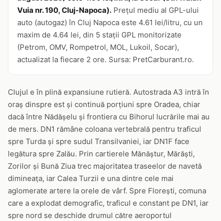
Vuia nr. 190, Cluj-Napoca).
Prețul mediu al GPL-ului
auto (autogaz) în Cluj Napoca este 4.61 lei/litru, cu un
maxim de 4.64 lei, din 5 stații GPL monitorizate
(Petrom, OMV, Rompetrol, MOL, Lukoil, Socar),
actualizat la fiecare 2 ore. Sursa: PretCarburant.ro.
Clujul e în plină expansiune rutieră. Autostrada A3 intră în
oraș dinspre est și continuă porțiuni spre Oradea, chiar
dacă între Nădășelu și frontiera cu Bihorul lucrările mai au
de mers. DN1 rămâne coloana vertebrală pentru traficul
spre Turda și spre sudul Transilvaniei, iar DN1F face
legătura spre Zalău. Prin cartierele Mănăștur, Mărăști,
Zorilor și Bună Ziua trec majoritatea traseelor de navetă
dimineața, iar Calea Turzii e una dintre cele mai
aglomerate artere la orele de vârf. Spre Florești, comuna
care a explodat demografic, traficul e constant pe DN1, iar
spre nord se deschide drumul către aeroportul