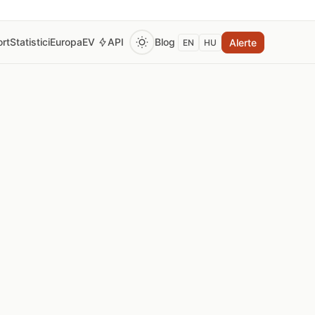
rt
Statistici
Europa
EV
API
Blog
Alerte
EN
HU