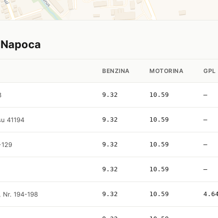
uj Napoca
BENZINA
MOTORINA
GPL
3
9.32
10.59
—
su 41194
9.32
10.59
—
+129
9.32
10.59
—
9.32
10.59
—
, Nr. 194-198
9.32
10.59
4.6