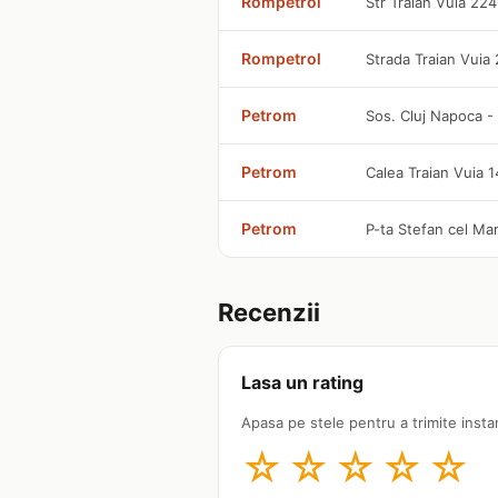
Rompetrol
Str Traian Vuia 224
Rompetrol
Strada Traian Vuia
Petrom
Sos. Cluj Napoca -
Petrom
Calea Traian Vuia 
Petrom
P-ta Stefan cel Ma
Recenzii
Lasa un rating
Apasa pe stele pentru a trimite insta
☆
☆
☆
☆
☆