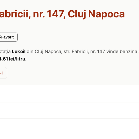
Fabricii, nr. 147, Cluj Napoca
Favorit
stația
Lukoil
din Cluj Napoca, str. Fabricii, nr. 147 vinde benzina
4.61 lei/litru
.
-l
7