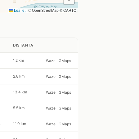
Leaflet
|
© OpenStreetMap © CARTO
DISTANTA
1.2 km
Waze
GMaps
2.8 km
Waze
GMaps
13.4 km
Waze
GMaps
5.5 km
Waze
GMaps
4
11.0 km
Waze
GMaps