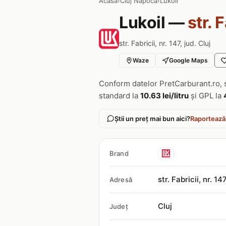
Acasa
›
Cluj Napoca
›
Lukoil
Lukoil —
str. 
str. Fabricii, nr. 147, jud. Cluj
Waze
Google Maps
Conform datelor PretCarburant.ro, 
standard la
10.63 lei/litru
și GPL la
Știi un preț mai bun aici?
Raportează
Brand
str. Fabricii, nr. 14
Adresă
Cluj
Județ