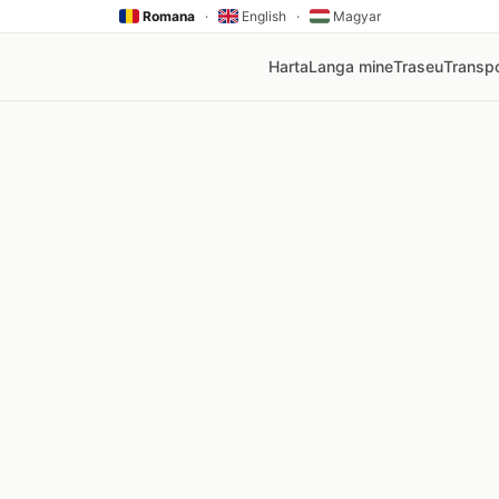
Romana
·
English
·
Magyar
Harta
Langa mine
Traseu
Transpo