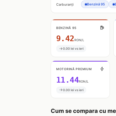
Benzină 95
Carburanți
BENZINĂ 95
9.42
RON/L
0.00 lei vs ieri
MOTORINĂ PREMIUM
11.44
RON/L
0.00 lei vs ieri
Cum se compara cu med