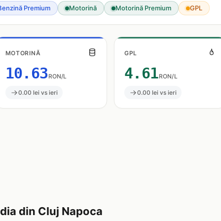
Benzină Premium
Motorină
Motorină Premium
GPL
MOTORINĂ
GPL
10.63
4.61
RON/L
RON/L
0.00 lei vs ieri
0.00 lei vs ieri
ia din Cluj Napoca