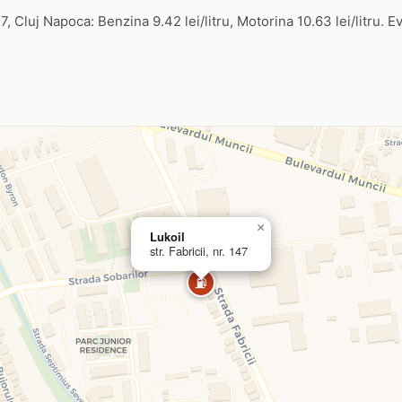
 147, Cluj Napoca: Benzina 9.42 lei/litru, Motorina 10.63 lei/litru. E
×
Lukoil
str. Fabricii, nr. 147
⛽