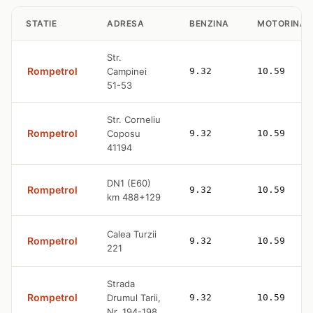
STATIE
ADRESA
BENZINA
MOTORINA
Str.
Rompetrol
Campinei
9.32
10.59
51-53
Str. Corneliu
Rompetrol
Coposu
9.32
10.59
41194
DN1 (E60)
Rompetrol
9.32
10.59
km 488+129
Calea Turzii
Rompetrol
9.32
10.59
221
Strada
Rompetrol
Drumul Tarii,
9.32
10.59
Nr. 194-198