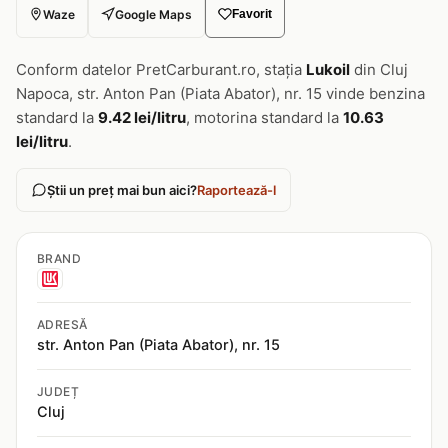
Waze
Google Maps
Favorit
Conform datelor PretCarburant.ro, stația
Lukoil
din Cluj
Napoca, str. Anton Pan (Piata Abator), nr. 15 vinde benzina
standard la
9.42 lei/litru
, motorina standard la
10.63
lei/litru
.
Știi un preț mai bun aici?
Raportează-l
BRAND
ADRESĂ
str. Anton Pan (Piata Abator), nr. 15
JUDEȚ
Cluj