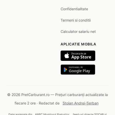
Confidentialitate
Termeni si conditii
Calculator salariu net
APLICATIE MOBILA
Descarca de pe
App Store
DISPONIBIL PE
Google Play
© 2026 PretCarburant.ro — Prețuri carburanți actualizate la
fiecare 2 ore · Redactat de
Stoian Andrei-Șerban
Date agregate din
ANPC Monitorul Prețurilor
, feed-uri directe SOCAR și