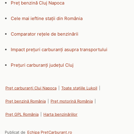
Preț benzină Cluj Napoca
Cele mai ieftine stații din România
Comparator rețele de benzinării
Impact prețuri carburanți asupra transportului
Prețuri carburanți județul Cluj
Preț carburanți Cluj Napoca
|
Toate stațiile Lukoil
|
Preț benzină România
|
Preț motorină România
|
Preț GPL România
|
Harta benzinăriilor
Publicat de
Echipa PretCarburant.ro